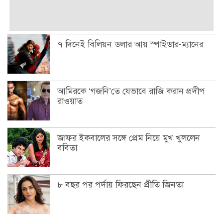
৭ দিনেই বিলিয়ন ডলার আয় স্পাইডার-ম্যানের
আমিরকে ‘গজনি’তে যেভাবে রাজি করান প্রদীপ
রাওয়াত
জাফর ইকবালের সঙ্গে প্রেম নিয়ে মুখ খুললেন
ববিতা
৮ বছর পর পর্দায় ফিরছেন প্রীতি জিনতা