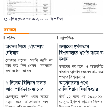
২১ এপ্রিল থেকে শুরু হচ্ছে এসএসসি পরীক্ষা
সবচেয়ে
পঠিত
সাম্প্রতিক
ডলারের দুর্বলতায়
যুক্তরাষ্ট্র-ইরান সংকট
বিশ্ববাজারে স্বর্ণের দামে বড়
নিরসনে কাতারের অগ্রগতি
উত্থান
দাবি
ডলারের দরপতন ও আন্তর্জাতিক
কাতার জানিয়েছে, যুক্তরাষ্ট্র ও
বাজারে জ্বালানি তেলের দাম কমার
ইরানের মধ্যকার চলমান উত্তেজনা
প্রভাবে বিশ্ববাজারে...
ও সংঘাত নিরসনে ম...
আর্সেনালের পথে
গণভোটের ব্যাখ্যা
ব্রাজিলিয়ান মিডফিল্ডার
বিভ্রান্তিকর: তথ্যমন্ত্রী
দীর্ঘ ২২ বছর পর ২০২৫-২৬
জুলাই গণঅভ্যুত্থান দিবস
মৌসুমে ইংলিশ প্রিমিয়ার লিগের
উপলক্ষে বরিশালে নানা