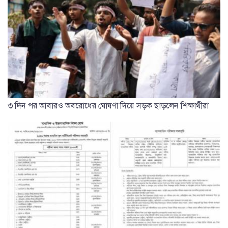
৩ দিন পর আবারও অবরোধের ঘোষণা দিয়ে সড়ক ছাড়লেন শিক্ষার্থীরা