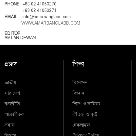
PHONE
+88 02 41060270
+88 02 41060271
EMAIL
info@amarbanglabd.com
WWW.AMARBANGLABD.COM
EDITOR
AMLAN DEWAN
প্রচ্ছদ
শিক্ষা
জাতীয়
বিনোদন
সারাদেশ
বিজ্ঞান
রাজনীতি
শিল্প ও সাহিত্য
আন্তর্জাতিক
ঐতিহ্য ও কৃষ্টি
প্রবাস
টেকলাইফ
বিজ্ঞান
Privacy Policy