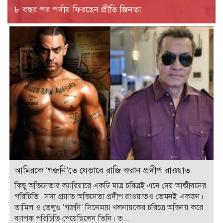
৮ বছর পর পর্দায় ফিরছেন প্রীতি জিনতা
আমিরকে ‘গজনি’তে যেভাবে রাজি করান প্রদীপ রাওয়াত
কিছু অভিনেতার ক্যারিয়ারে একটি মাত্র চরিত্রই এনে দেয় আজীবনের
পরিচিতি। সদ্য প্রয়াত অভিনেতা প্রদীপ রাওয়াতও তেমনই একজন।
তামিল ও তেলুগু ‘গজনি’ সিনেমায় খলনায়কের চরিত্রে অভিনয় করে
ব্যাপক পরিচিতি পেয়েছিলেন তিনি। ত...