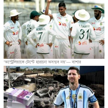
‘অস্ট্রেলিয়াকে টেস্টে হারানো অসম্ভব নয়’— বাশার