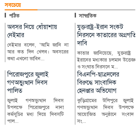
সবচেয়ে
পঠিত
সাম্প্রতিক
যুক্তরাষ্ট্র-ইরান সংকট
ডলারের দুর্বলতায়
নিরসনে কাতারের অগ্রগতি
বিশ্ববাজারে স্বর্ণের দামে বড়
দাবি
উত্থান
কাতার জানিয়েছে, যুক্তরাষ্ট্র ও
ডলারের দরপতন ও আন্তর্জাতিক
ইরানের মধ্যকার চলমান উত্তেজনা
বাজারে জ্বালানি তেলের দাম কমার
ও সংঘাত নিরসনে ম...
প্রভাবে বিশ্ববাজারে...
বিএনপি-ছাত্রদলের
হরমুজ ইস্যুতে ওমানের
বিরুদ্ধে সাংবাদিক
সঙ্গে চুক্তি চূড়ান্তে: ইরান
হেনস্তার অভিযোগ
হরমুজ প্রণালি দিয়ে জাহাজ
চলাচল পুনরায় স্বাভাবিক করতে
কুড়িগ্রামের উলিপুরে জুলাই
ওমানের সঙ্গে একটি চুক্তি...
গণঅভ্যুত্থান দিবস উপলক্ষে
আয়োজিত অনুষ্ঠানে সংবাদ
সং...