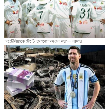
‘অস্ট্রেলিয়াকে টেস্টে হারানো অসম্ভব নয়’— বাশার