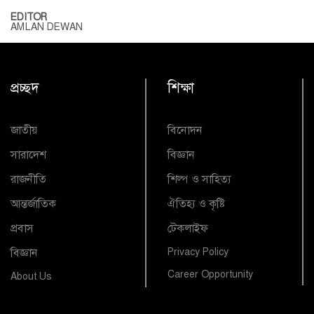
EDITOR
AMLAN DEWAN
প্রচ্ছদ
শিক্ষা
জাতীয়
বিনোদন
সারাদেশ
বিজ্ঞান
রাজনীতি
শিল্প ও সাহিত্য
আন্তর্জাতিক
ঐতিহ্য ও কৃষ্টি
প্রবাস
টেকলাইফ
বিজ্ঞান
Privacy Policy
Career Opportunity
About Us