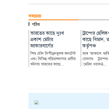
সবচেয়ে
পঠিত
মে আক্রান্ত
ুতে ওমানের
জোবাইরের ওপর
ভারতের কাছে দুঃখ
সুন্দরবন রক্ষায়
ট্রাম্পের হেলিক
৬
ূড়ান্তে: ইরান
হামলার প্রতিবাদে
প্রকাশ মেটার
পিরোজপুরে পরা
কাছে বিমান, তদ
কুড়িগ্রামে
জাকারবার্গের
সভা
কর্তৃপক্ষ
ণ্টায় হামের
লি দিয়ে জাহাজ
সাংবাদিকদের
 আরও ৬ জনের
 স্বাভাবিক করতে
শিশু যৌন নিপীড়নমূলক কনটেন্ট
প্লাস্টিক ও পলিথ
মাঝ আকাশে মার্কি
ে। একই সময়ে
টি চুক্তি...
মানববন্ধন
এবং বিভিন্ন পরিচালনাগত ত্রুটির
ক্ষতিকর প্রভ
ডোনাল্ড ট্রাম্পে
ঘটনায় ভারতের কাছে...
সুন্দরবনের জীব
‘মেরিন ওয়ান&...
উলিপুরে জুলাই গণঅভ্যুত্থান
রক্ষায়...
দিবসের অনুষ্ঠানে পেশাগত
দায়িত্ব পালনকালে স্টার
নিউ...