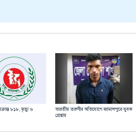
 যেসব এলাকায় বজ্রবৃষ্টির আভাস
হাছান-নওফেলদের বিচারে সাক্ষ্য শ