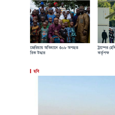
্তি চূড়ান্তে:
উপসাগরীয় দেশগুলোকে ইরানের কঠোর
টমাহক ক
হুঁশিয়ারি
হুঁশিয়া
ছবি