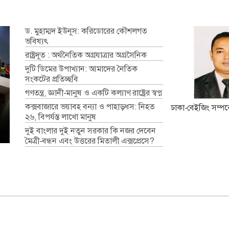
ড. মুহাম্মদ ইউনূস: করিডোরের কৌশলগত
ভবিষ্যৎ
রাষ্ট্রদূত : অর্থনৈতিক অগ্রযাত্রার অগ্রসৈনিক
দুটি ডিমের উপাখ্যান: আমাদের নৈতিক
সংকটের প্রতিচ্ছবি
গণতন্ত্র, জ্ঞানী-মানুষ ও একটি কল্যাণ রাষ্ট্রের স্বপ্ন
কক্সবাজারে ভয়াবহ বন্যা ও পাহাড়ধস: নিহত
ঢাকা-বেইজিং সম্পর্ক
২৬, বিপর্যস্ত লাখো মানুষ
দুই বাংলার দুই নতুন সরকার কি নজর দেবেন
মৈত্রী-বন্ধন এবং উত্তরের মিতালী এক্সপ্রেসে?