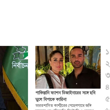
১
২
৩
৪
পাকিস্তানি ফ্যাশন ডিজাইনারের সঙ্গে ছবি
৫
তুলে বিপাকে কারিনা
ভারতশাসিত কাশ্মীরের পেহেলগামে জঙ্গি