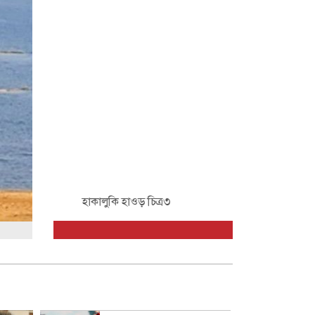
র৩
হাকালুকি হাওড় চিত্র১
হাকালুক