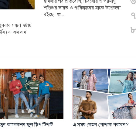
৬
হামলার পর প্রতিবেশি, চিরবৈরি ও পরমাণু
শক্তিধর ভারত ও পাকিস্তানের মাঝে উত্তেজনা
৭
বইছে। ক্...
ধবার সন্ধ্যা ৭টায়
৮
সিইসি) এ এম এম
ুন কালেকশন ফুল স্লিপ টিশার্ট
এ সময় কেমন পোশাক পরবেন?