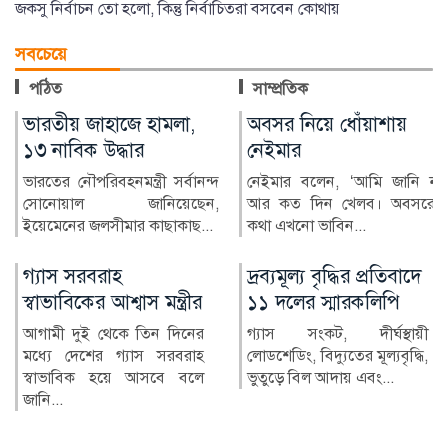
জকসু নির্বাচন তো হলো, কিন্তু নির্বাচিতরা বসবেন কোথায়
সবচেয়ে
পঠিত
সাম্প্রতিক
অবসর নিয়ে ধোঁয়াশায়
কিয়েভে রাশিয়ার ক্ষেপণাস্ত্র
নেইমার
ও ড্রোন হামলায় নিহত ১৭
নেইমার বলেন, ‘আমি জানি না
ইউক্রেনের রাজধানী কিয়েভে
আর কত দিন খেলব। অবসরের
রাশিয়ার ব্যাপক ক্ষেপণাস্ত...
কথা এখনো ভাবিন...
দ্রব্যমূল্য বৃদ্ধির প্রতিবাদে
২৪ ঘণ্টায় হামে আক্রান্ত
১১ দলের স্মারকলিপি
৮১৮, মৃত্যু ৬
গ্যাস সংকট, দীর্ঘস্থায়ী
দেশে গত ২৪ ঘণ্টায় হামের
লোডশেডিং, বিদ্যুতের মূল্যবৃদ্ধি,
উপসর্গ নিয়ে আরও ৬ জনের
ভুতুড়ে বিল আদায় এবং...
মৃত্যু হয়েছে। একই সময়ে হাম
ও হ...