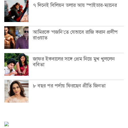
৭ দিনেই বিলিয়ন ডলার আয় স্পাইডার-ম্যানের
আমিরকে ‘গজনি’তে যেভাবে রাজি করান প্রদীপ
রাওয়াত
জাফর ইকবালের সঙ্গে প্রেম নিয়ে মুখ খুললেন
ববিতা
৮ বছর পর পর্দায় ফিরছেন প্রীতি জিনতা