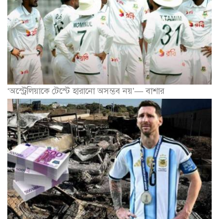
‘অস্ট্রেলিয়াকে টেস্টে হারানো অসম্ভব নয়’— বাশার