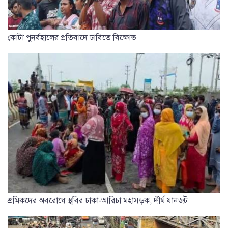
কোটা পুনর্বহালের প্রতিবাদে ঢাবিতে বিক্ষোভ
শ্রমিকদের অবরোধে স্থবির ঢাকা-আরিচা মহাসড়ক, দীর্ঘ যানজট