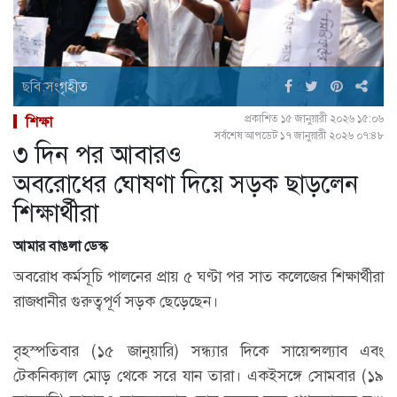
ছবি:সংগৃহীত
প্রকাশিত ১৫ জানুয়ারী ২০২৬ ১৫:০৬
শিক্ষা
সর্বশেষ আপডেট ১৭ জানুয়ারী ২০২৬ ০৭:৪৮
৩ দিন পর আবারও
অবরোধের ঘোষণা দিয়ে সড়ক ছাড়লেন
শিক্ষার্থীরা
আমার বাঙলা ডেস্ক
অবরোধ কর্মসূচি পালনের প্রায় ৫ ঘণ্টা পর সাত কলেজের শিক্ষার্থীরা
রাজধানীর গুরুত্বপূর্ণ সড়ক ছেড়েছেন।
বৃহস্পতিবার (১৫ জানুয়ারি) সন্ধ্যার দিকে সায়েন্সল্যাব এবং
টেকনিক্যাল মোড় থেকে সরে যান তারা। একইসঙ্গে সোমবার (১৯