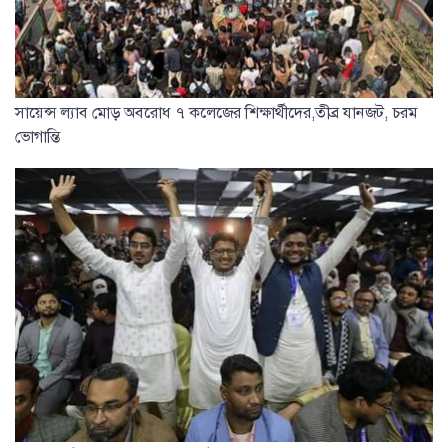
সায়েন্স ল্যাব মোড় অবরোধ ৭ কলেজের শিক্ষার্থীদের,তীব্র যানজট, চরম
ভোগান্তি