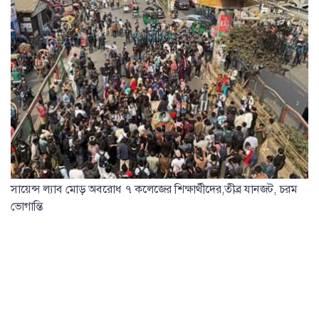
সায়েন্স ল্যাব মোড় অবরোধ ৭ কলেজের শিক্ষার্থীদের,তীব্র যানজট, চরম
ভোগান্তি