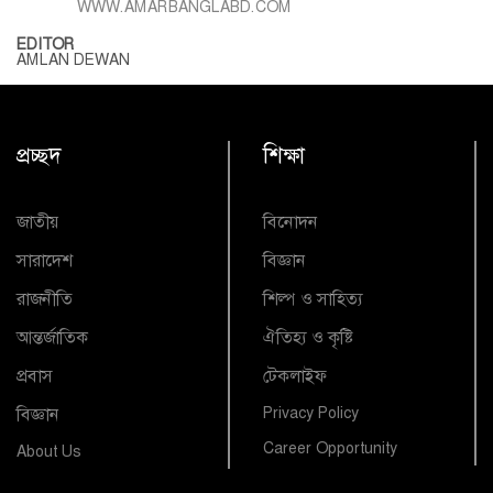
WWW.AMARBANGLABD.COM
EDITOR
AMLAN DEWAN
প্রচ্ছদ
শিক্ষা
জাতীয়
বিনোদন
সারাদেশ
বিজ্ঞান
রাজনীতি
শিল্প ও সাহিত্য
আন্তর্জাতিক
ঐতিহ্য ও কৃষ্টি
প্রবাস
টেকলাইফ
বিজ্ঞান
Privacy Policy
Career Opportunity
About Us