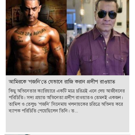
আমিরকে ‘গজনি’তে যেভাবে রাজি করান প্রদীপ রাওয়াত
কিছু অভিনেতার ক্যারিয়ারে একটি মাত্র চরিত্রই এনে দেয় আজীবনের
পরিচিতি। সদ্য প্রয়াত অভিনেতা প্রদীপ রাওয়াতও তেমনই একজন।
তামিল ও তেলুগু ‘গজনি’ সিনেমায় খলনায়কের চরিত্রে অভিনয় করে
ব্যাপক পরিচিতি পেয়েছিলেন তিনি। ত...