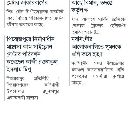
কাছে বিমান, তদন্তে
জামালপুরে যুবক গ্রেপ্তার
কর্তৃপক্ষ
ভারতীয় এক তরুণীর সঙ্গে
অনলাইনে প্রেমের সম্পর্ক গড়ে তার
মাঝ আকাশে মার্কিন প্রেসিডেন্ট
ব্যক্তিগত ছবি ও ভিডিও...
ডোনাল্ড ট্রাম্পের হেলিকপ্টার
‘মেরিন ওয়ান&...
নরসিংদীর
জোবাইরের ওপর হামলার
আলোকবালিতে সুমনকে
প্রতিবাদে কুড়িগ্রামে
গুলি করে হত্যা
সাংবাদিকদের মানববন্ধন
নরসিংদীর সদর উপজেলার
উলিপুরে জুলাই গণঅভ্যুত্থান
চরাঞ্চল আলোকবালিতে প্রতি
দিবসের অনুষ্ঠানে পেশাগত
পক্ষেকের সন্ত্রাসীরা কুপিয়ে
দায়িত্ব পালনকালে স্টার নিউ...
আহত...