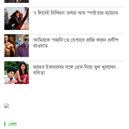
৭ দিনেই বিলিয়ন ডলার আয় স্পাইডার-ম্যানের
আমিরকে ‘গজনি’তে যেভাবে রাজি করান প্রদীপ
রাওয়াত
জাফর ইকবালের সঙ্গে প্রেম নিয়ে মুখ খুললেন
ববিতা
খেলা