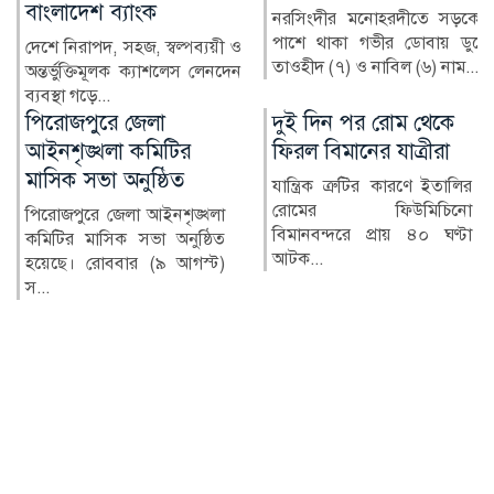
কোটি টাকা
নরসিংদীর মনোহরদীতে সড়কের
পাশে থাকা গভীর ডোবায় ডুবে
যয়ী ও
মুঠোফোনে কয়েকটি ক্লিক
তাওহীদ (৭) ও নাবিল (৬) নাম...
েনদেন
অল্প সময়েই দ্বিগুণ-তিনগুণ 
—অনলাইন জুয়ার ব...
দুই দিন পর রোম থেকে
১১ দলীয় জোটের
ফিরল বিমানের যাত্রীরা
রাষ্ট্রপতি প্রার্থী
যান্ত্রিক ত্রুটির কারণে ইতালির
রাষ্ট্রপতি নির্বাচনে নিজে
রোমের ফিউমিচিনো
প্রার্থী চূড়ান্ত করেছে ১১ দ
খলা
বিমানবন্দরে প্রায় ৪০ ঘণ্টা
জোট। রোববার (৯ আগ...
ঠিত
আটক...
্ট)