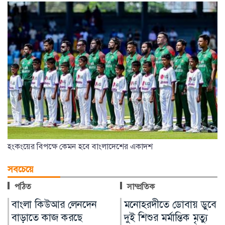
হংকংয়ের বিপক্ষে কেমন হবে বাংলাদেশের একাদশ
সবচেয়ে
পঠিত
সাম্প্রতিক
ন
মনোহরদীতে ডোবায় ডুবে
অনলাইন জুয়ায় সর্বস্বান্ত
দুই শিশুর মর্মান্তিক মৃত্যু
বিদেশে পাচার শত শত