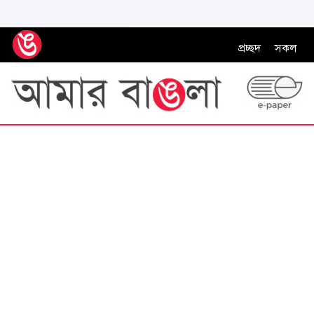
প্রচ্ছদ
সকল