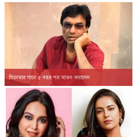
সিনেমার গানে ৫ বছর পর আগুন ঝরালেন