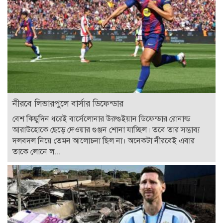
নীরবে লিভারপুলে বার্সার ডিফেন্ডার
বেশ কিছুদিন ধরেই বার্সেলোনার উরুগুইয়ান ডিফেন্ডার রোনাল্ড
আরাউহোকে ছেড়ে দেওয়ার গুঞ্জন শোনা যাচ্ছিল। তবে তার সম্ভাব্য
দলবদল নিয়ে তেমন আলোচনা ছিল না। অনেকটা নীরবেই এবার
তাকে লোনে ল...