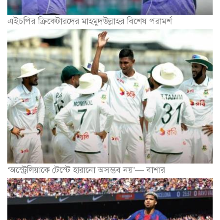
এইচপির ক্রিকেটারদের মাহমুদউল্লাহর বিশেষ পরামর্শ
‘অস্ট্রেলিয়াকে টেস্টে হারানো অসম্ভব নয়’— বাশার