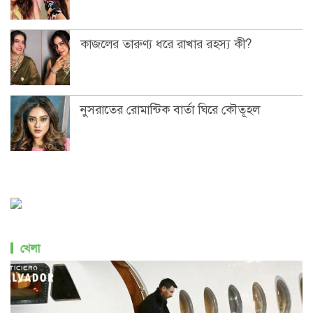
কাজলের তারুণ্য ধরে রাখার রহস্য কী?
নুসরাতের রোমান্টিক বার্তা ঘিরে কৌতূহল
খেলা