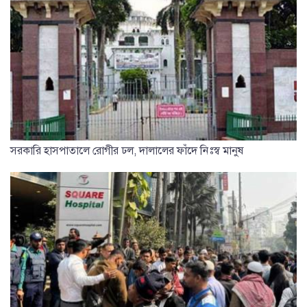
সরকারি হাসপাতালে রোগীর ঢল, দালালের ফাঁদে নিঃস্ব মানুষ