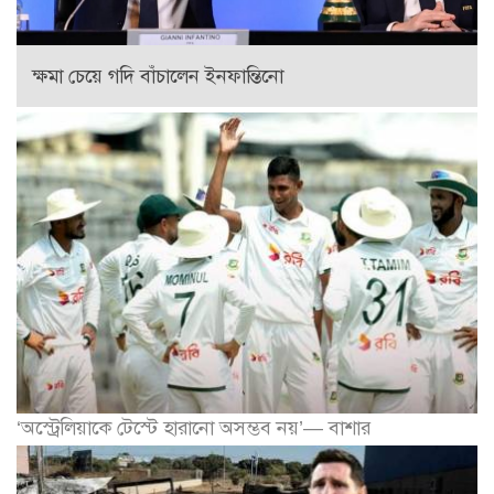
ক্ষমা চেয়ে গদি বাঁচালেন ইনফান্তিনো
‘অস্ট্রেলিয়াকে টেস্টে হারানো অসম্ভব নয়’— বাশার