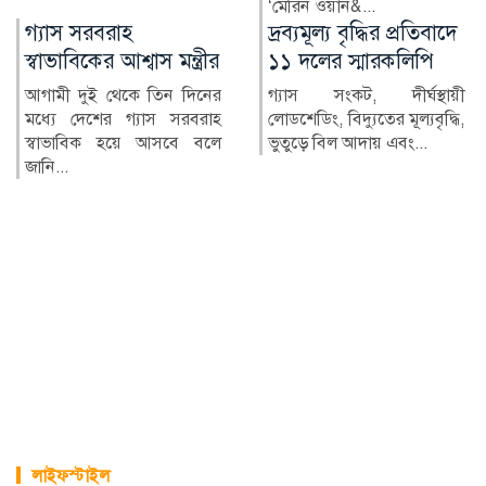
‘মেরিন ওয়ান&...
দ্রব্যমূল্য বৃদ্ধির প্রতিবাদে
২৪ ঘণ্টায় হামে আক্রান্ত
১১ দলের স্মারকলিপি
৮১৮, মৃত্যু ৬
গ্যাস সংকট, দীর্ঘস্থায়ী
দেশে গত ২৪ ঘণ্টায় হামের
লোডশেডিং, বিদ্যুতের মূল্যবৃদ্ধি,
উপসর্গ নিয়ে আরও ৬ জনের
ভুতুড়ে বিল আদায় এবং...
মৃত্যু হয়েছে। একই সময়ে হাম
ও হ...
লাইফস্টাইল