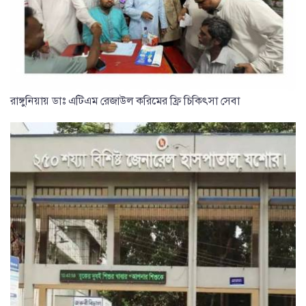
রাঙ্গুনিয়ায় ডাঃ এটিএম রেজাউল করিমের ফ্রি চিকিৎসা সেবা