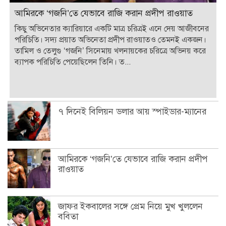
আমিরকে ‘গজনি’তে যেভাবে রাজি করান প্রদীপ রাওয়াত
কিছু অভিনেতার ক্যারিয়ারে একটি মাত্র চরিত্রই এনে দেয় আজীবনের
পরিচিতি। সদ্য প্রয়াত অভিনেতা প্রদীপ রাওয়াতও তেমনই একজন।
তামিল ও তেলুগু ‘গজনি’ সিনেমায় খলনায়কের চরিত্রে অভিনয় করে
ব্যাপক পরিচিতি পেয়েছিলেন তিনি। ত...
৭ দিনেই বিলিয়ন ডলার আয় স্পাইডার-ম্যানের
আমিরকে ‘গজনি’তে যেভাবে রাজি করান প্রদীপ
রাওয়াত
জাফর ইকবালের সঙ্গে প্রেম নিয়ে মুখ খুললেন
ববিতা