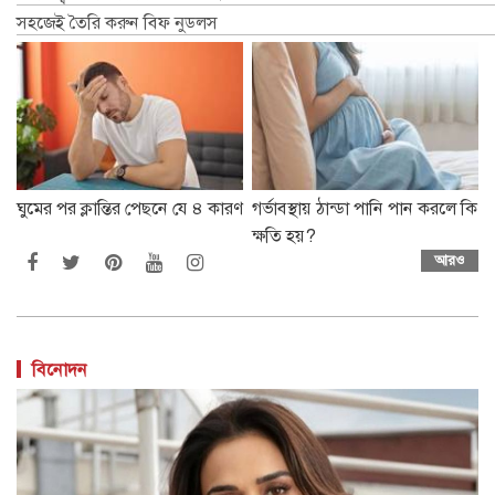
সহজেই তৈরি করুন বিফ নুডলস
ঘুমের পর ক্লান্তির পেছনে যে ৪ কারণ
গর্ভাবস্থায় ঠান্ডা পানি পান করলে কি
ক্ষতি হয়?
আরও
বিনোদন