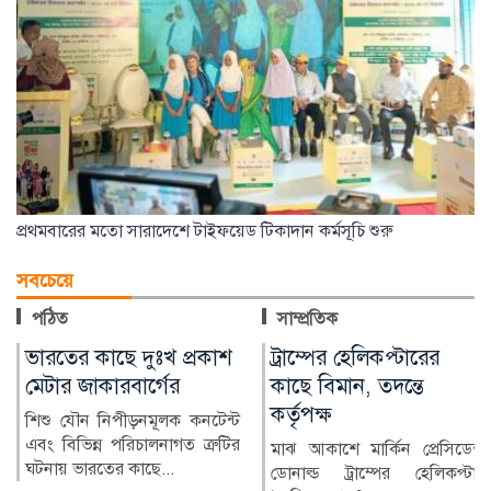
প্রথমবারের মতো সারাদেশে টাইফয়েড টিকাদান কর্মসূচি শুরু
সবচেয়ে
পঠিত
সাম্প্রতিক
ট্রাম্পের হেলিকপ্টারের
ভারতীয় তরুণীর অভিযোগে
কাছে বিমান, তদন্তে
জামালপুরে যুবক গ্রেপ্তার
কর্তৃপক্ষ
ভারতীয় এক তরুণীর সঙ্গে
অনলাইনে প্রেমের সম্পর্ক গড়ে তার
মাঝ আকাশে মার্কিন প্রেসিডেন্ট
ব্যক্তিগত ছবি ও ভিডিও...
ডোনাল্ড ট্রাম্পের হেলিকপ্টার