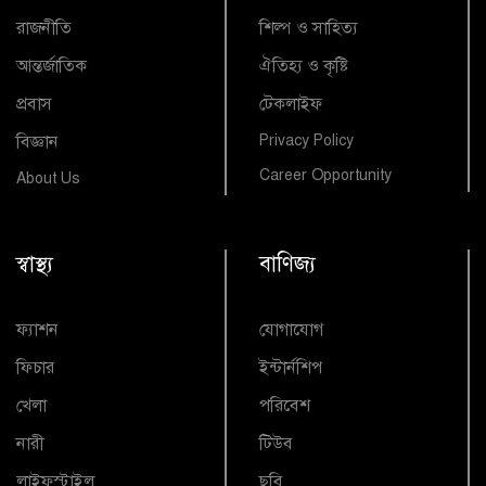
রাজনীতি
শিল্প ও সাহিত্য
আন্তর্জাতিক
ঐতিহ্য ও কৃষ্টি
প্রবাস
টেকলাইফ
বিজ্ঞান
Privacy Policy
Career Opportunity
About Us
স্বাস্থ্য
বাণিজ্য
ফ্যাশন
যোগাযোগ
ফিচার
ইন্টার্নশিপ
খেলা
পরিবেশ
নারী
টিউব
লাইফস্টাইল
ছবি