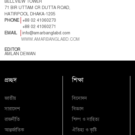
BELLVIEW TOWER
71 BIR UTTAM CR DUTTA ROAD,
HATIRPOOL DHAKA-1205
PHONE
+88 02 41060270
+88 02 41060271
EMAIL
info@amarbanglabd.com
WWW.AMARBANGLABD.COM
EDITOR
AMLAN DEWAN
প্রচ্ছদ
শিক্ষা
জাতীয়
বিনোদন
সারাদেশ
বিজ্ঞান
রাজনীতি
শিল্প ও সাহিত্য
আন্তর্জাতিক
ঐতিহ্য ও কৃষ্টি