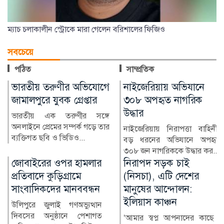
ম্যাচ চলাকালীন স্ট্রোকে মারা গেলেন বরিশালের ফিজিও
সবচেয়ে
পঠিত
সাম্প্রতিক
ভারতীয় তরুণীর অভিযোগে
নাইজেরিয়ায় অভিযানে
জামালপুরে যুবক গ্রেপ্তার
৩০৮ অপহৃত নাগরিক
উদ্ধার
ভারতীয় এক তরুণীর সঙ্গে
অনলাইনে প্রেমের সম্পর্ক গড়ে তার
নাইজেরিয়ায় নিরাপত্তা বাহিনীর
ব্যক্তিগত ছবি ও ভিডিও...
বড় ধরনের অভিযানে অপহৃত
৩০৮ জন নাগরিককে উদ্ধার কর...
জোবাইরের ওপর হামলার
নিরাপদ সড়ক চাই
প্রতিবাদে কুড়িগ্রামে
(নিসচা), এটি দেশের
সাংবাদিকদের মানববন্ধন
মানুষের আন্দোলন:
ইলিয়াস কাঞ্চন
উলিপুরে জুলাই গণঅভ্যুত্থান
দিবসের অনুষ্ঠানে পেশাগত
‘আমার স্বপ্ন আপনাদের কাছে