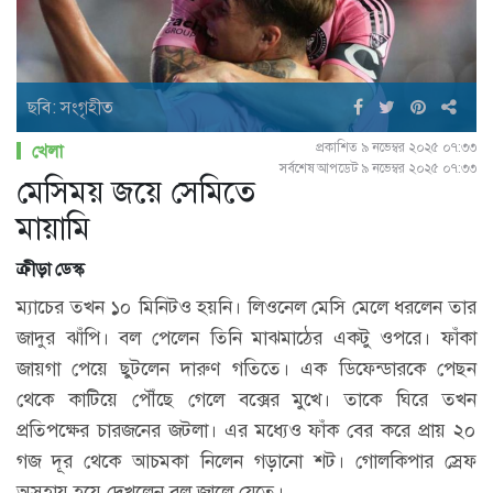
ছবি: সংগৃহীত
প্রকাশিত ৯ নভেম্বর ২০২৫ ০৭:৩৩
খেলা
সর্বশেষ আপডেট ৯ নভেম্বর ২০২৫ ০৭:৩৩
মেসিময় জয়ে সেমিতে
মায়ামি
ক্রীড়া ডেস্ক
ম্যাচের তখন ১০ মিনিটও হয়নি। লিওনেল মেসি মেলে ধরলেন তার
জাদুর ঝাঁপি। বল পেলেন তিনি মাঝমাঠের একটু ওপরে। ফাঁকা
জায়গা পেয়ে ছুটলেন দারুণ গতিতে। এক ডিফেন্ডারকে পেছন
থেকে কাটিয়ে পৌঁছে গেলে বক্সের মুখে। তাকে ঘিরে তখন
প্রতিপক্ষের চারজনের জটলা। এর মধ্যেও ফাঁক বের করে প্রায় ২০
গজ দূর থেকে আচমকা নিলেন গড়ানো শট। গোলকিপার স্রেফ
অসহায় হয়ে দেখলেন বল জালে যেতে।