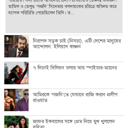
পরিচিতি। সদ্য প্রয়াত অভিনেতা প্রদীপ রাওয়াতও তেমনই একজন।
তামিল ও তেলুগু ‘গজনি’ সিনেমায় খলনায়কের চরিত্রে অভিনয় করে
ব্যাপক পরিচিতি পেয়েছিলেন তিনি। ত...
নিরাপদ সড়ক চাই (নিসচা), এটি দেশের মানুষের
আন্দোলন: ইলিয়াস কাঞ্চন
৭ দিনেই বিলিয়ন ডলার আয় স্পাইডার-ম্যানের
আমিরকে ‘গজনি’তে যেভাবে রাজি করান প্রদীপ
রাওয়াত
জাফর ইকবালের সঙ্গে প্রেম নিয়ে মুখ খুললেন
ববিতা