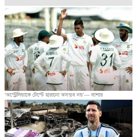
‘অস্ট্রেলিয়াকে টেস্টে হারানো অসম্ভব নয়’— বাশার