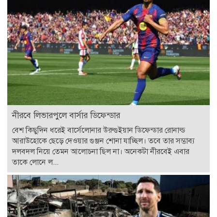
নীরবে লিভারপুলে বার্সার ডিফেন্ডার
বেশ কিছুদিন ধরেই বার্সেলোনার উরুগুইয়ান ডিফেন্ডার রোনাল্ড
আরাউহোকে ছেড়ে দেওয়ার গুঞ্জন শোনা যাচ্ছিল। তবে তার সম্ভাব্য
দলবদল নিয়ে তেমন আলোচনা ছিল না। অনেকটা নীরবেই এবার
তাকে লোনে ল...