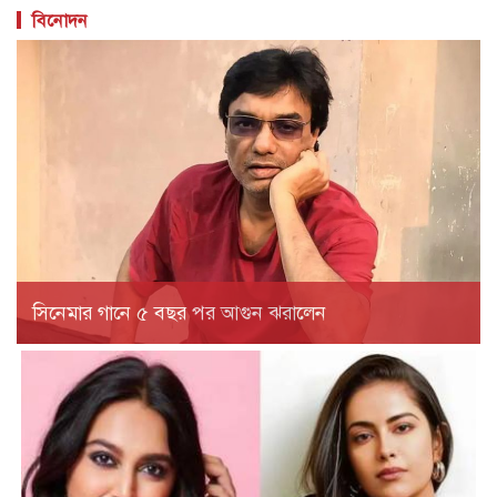
বিনোদন
সিনেমার গানে ৫ বছর পর আগুন ঝরালেন