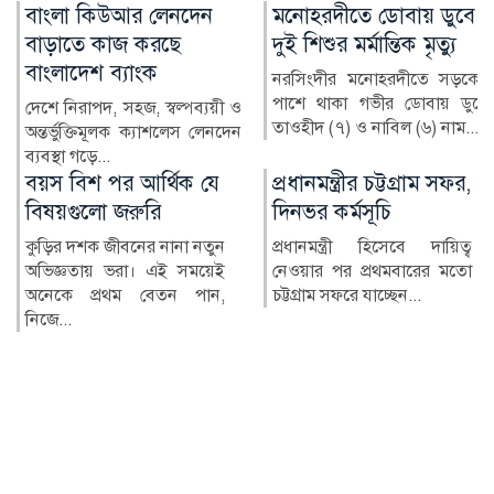
মনোহরদীতে ডোবায় ডুবে
অনলাইন জুয়ায় সর্বস্বান্ত,
দুই শিশুর মর্মান্তিক মৃত্যু
বিদেশে পাচার শত শত
কোটি টাকা
নরসিংদীর মনোহরদীতে সড়কের
পাশে থাকা গভীর ডোবায় ডুবে
মুঠোফোনে কয়েকটি ক্লিক, আর
তাওহীদ (৭) ও নাবিল (৬) নাম...
অল্প সময়েই দ্বিগুণ-তিনগুণ টাকা
—অনলাইন জুয়ার ব...
প্রধানমন্ত্রীর চট্টগ্রাম সফর,
রাষ্ট্রপতি পদে বিএনপির
দিনভর কর্মসূচি
দুই মনোনয়নপত্র
প্রধানমন্ত্রী হিসেবে দায়িত্ব
আসন্ন রাষ্ট্রপতি নির্বাচনকে ঘিরে
নেওয়ার পর প্রথমবারের মতো
দুটি মনোনয়নপত্র সংগ্রহ
চট্টগ্রাম সফরে যাচ্ছেন...
করেছে ক্ষমতাসীন দল বি...