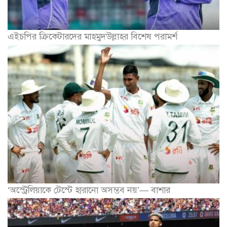
এইচপির ক্রিকেটারদের মাহমুদউল্লাহর বিশেষ পরামর্শ
‘অস্ট্রেলিয়াকে টেস্টে হারানো অসম্ভব নয়’— বাশার