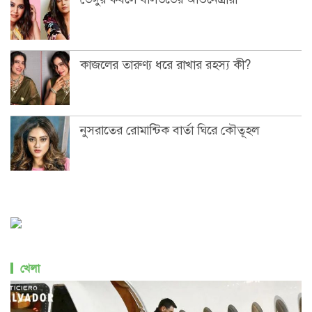
কাজলের তারুণ্য ধরে রাখার রহস্য কী?
নুসরাতের রোমান্টিক বার্তা ঘিরে কৌতূহল
খেলা