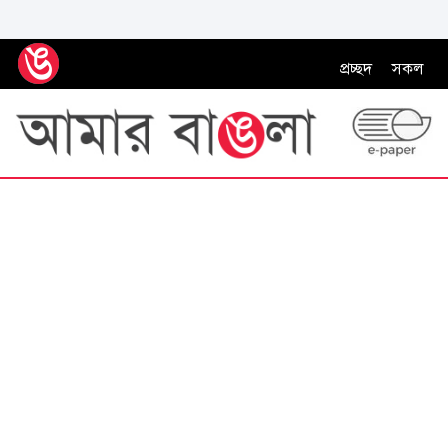
প্রচ্ছদ
সকল