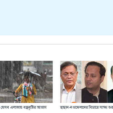
 যেসব এলাকায় বজ্রবৃষ্টির আভাস
হাছান-নওফেলদের বিচারে সাক্ষ্য শ