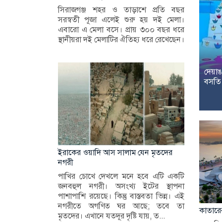
সিরাজগঞ্জ শহর ও তাড়াশে প্রতি বছর
সরস্বতী পূজা এলেই শুরু হয় দই মেলা।
এবারো এ মেলা বসে। প্রায় ৩০০ বছর ধরে
স্থানীয়রা দই মেলাটির ঐতিহ্য ধরে রেখেছেন।
দেয়া
বসতি 
ইরাকের ওয়াদি আস সালাম যেন মৃতদের
নগরী
পাখির চোখে দেখলে মনে হবে এটি একটি
জনবহুল নগরী। অসংখ্য ইটের স্থাপনা
পাশাপাশি রয়েছে। কিন্তু বাস্তবতা ভিন্ন। এই
নগরীতে অগণিত ঘর আছে; তবে তা
কাতারে
মৃতদের। এখানে যতদূর দৃষ্টি যায়, ত...