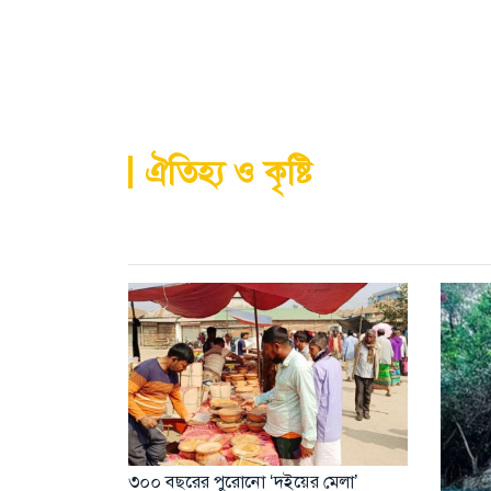
ঐতিহ্য ও কৃষ্টি
৩০০ বছরের পুরোনো ‘দইয়ের মেলা’