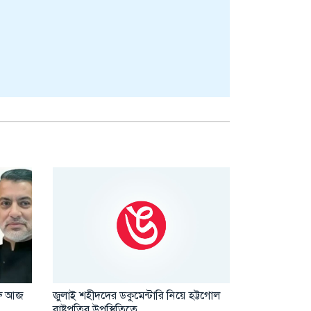
জুলাই শহীদদের ডকুমেন্টারি নিয়ে হট্টগোল
বিয়ের প্রতিশ্রু
ুরু আজ
রাষ্ট্রপতির উপস্থিতিতে
পুরুষের শাস্ত