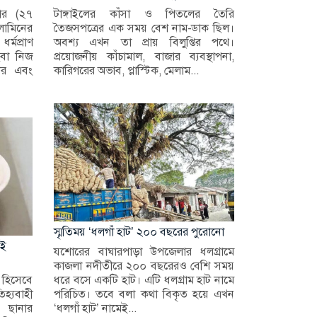
ার (২৭
টাঙ্গাইলের কাঁসা ও পিতলের তৈরি
আলামিনের
তৈজসপত্রের এক সময় বেশ নাম-ডাক ছিল।
মপ্রাণ
অবশ্য এখন তা প্রায় বিলুপ্তির পথে।
বা নিজ
প্রয়োজনীয় কাঁচামাল, বাজার ব্যবস্থাপনা,
ার এবং
কারিগরের অভাব, প্লাস্টিক, মেলাম...
স্মৃতিময় ‘ধলগাঁ হাট’ ২০০ বছরের পুরোনো
আই
যশোরের বাঘারপাড়া উপজেলার ধলগ্রামে
কাজলা নদীতীরে ২০০ বছরেরও বেশি সময়
 হিসেবে
ধরে বসে একটি হাট। এটি ধলগ্রাম হাট নামে
হ্যবাহী
পরিচিত। তবে বলা কথা বিকৃত হয়ে এখন
। ছানার
‘ধলগাঁ হাট’ নামেই...