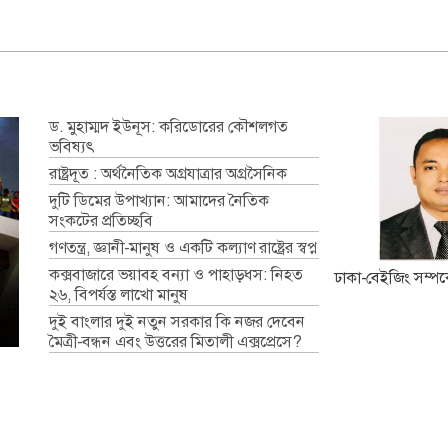
ড. মুহাম্মদ ইউনূস: করিডোরের কৌশলগত
ভবিষ্যৎ
রাষ্ট্রদূত : অর্থনৈতিক অগ্রযাত্রার অগ্রসৈনিক
দুটি ডিমের উপাখ্যান: আমাদের নৈতিক
সংকটের প্রতিচ্ছবি
গণতন্ত্র, জ্ঞানী-মানুষ ও একটি কল্যাণ রাষ্ট্রের স্বপ্ন
কক্সবাজারে ভয়াবহ বন্যা ও পাহাড়ধস: নিহত
ঢাকা-বেইজিং সম্পর্ক
২৬, বিপর্যস্ত লাখো মানুষ
দুই বাংলার দুই নতুন সরকার কি নজর দেবেন
মৈত্রী-বন্ধন এবং উত্তরের মিতালী এক্সপ্রেসে?