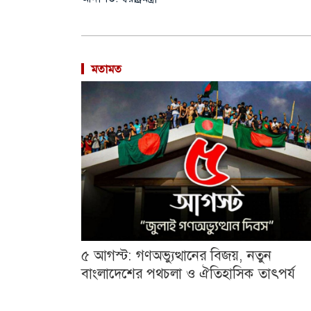
মতামত
৫ আগস্ট: গণঅভ্যুত্থানের বিজয়, নতুন
বাংলাদেশের পথচলা ও ঐতিহাসিক তাৎপর্য