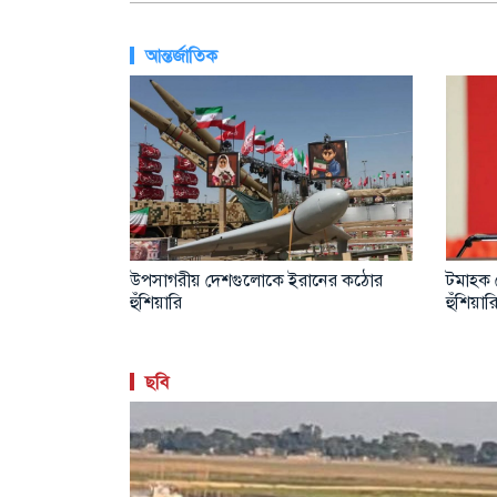
আন্তর্জাতিক
্তি চূড়ান্তে:
উপসাগরীয় দেশগুলোকে ইরানের কঠোর
টমাহক ক
হুঁশিয়ারি
হুঁশিয়া
ছবি