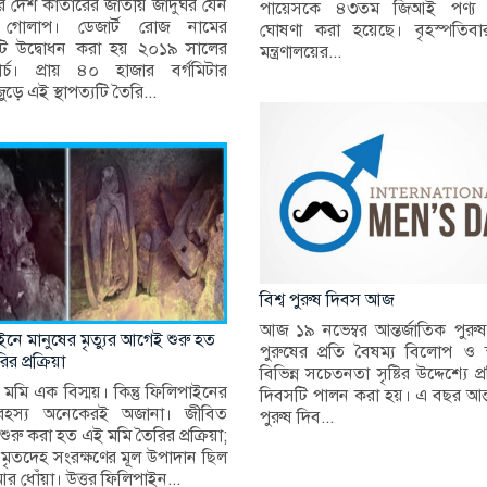
ির দেশ কাতারের জাতীয় জাদুঘর যেন
পায়েসকে ৪৩তম জিআই পণ্য 
গোলাপ। ডেজার্ট রোজ নামের
ঘোষণা করা হয়েছে। বৃহস্পতিবা
টি উদ্বোধন করা হয় ২০১৯ সালের
মন্ত্রণালয়ের...
্চ। প্রায় ৪০ হাজার বর্গমিটার
ড়ে এই স্থাপত্যটি তৈরি...
বিশ্ব পুরুষ দিবস আজ
আজ ১৯ নভেম্বর আন্তর্জাতিক পুরু
নে মানুষের মৃত্যুর আগেই শুরু হত
পুরুষের প্রতি বৈষম্য বিলোপ ও স্ব
র প্রক্রিয়া
বিভিন্ন সচেতনতা সৃষ্টির উদ্দেশ্যে প
মমি এক বিস্ময়। কিন্তু ফিলিপাইনের
দিবসটি পালন করা হয়। এ বছর আন্ত
রহস্য অনেকেরই অজানা। জীবিত
পুরুষ দিব...
 শুরু করা হত এই মমি তৈরির প্রক্রিয়া;
 মৃতদেহ সংরক্ষণের মূল উপাদান ছিল
 ধোঁয়া। উত্তর ফিলিপাইন...