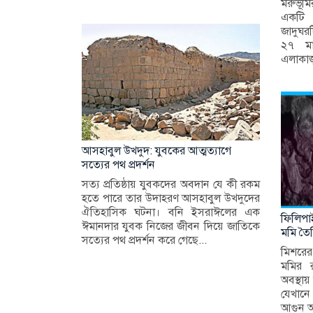
মরুভূম
একটি 
জাদুঘর
২৭ মার
এলাকাজু
আসহাবুল উখদুদ: যুবকের আত্মত্যাগে
সত্যের পথ প্রদর্শন
সত্য প্রতিষ্ঠায় যুবকদের অবদান যে কী রকম
হতে পারে তার উদাহরণ আসহাবুল উখদুদের
ঐতিহাসিক ঘটনা। বনি ইসরাঈলের এক
ফিলিপাই
ঈমানদার যুবক নিজের জীবন দিয়ে জাতিকে
মমি তৈরি
সত্যের পথ প্রদর্শন করে গেছে...
মিশরের 
মমির 
অবস্থায়
যেখানে
আগুন আর