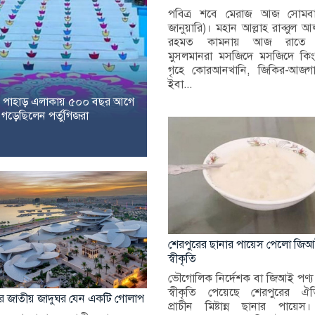
পবিত্র শবে মেরাজ আজ সোমব
জানুয়ারি)। মহান আল্লাহ রাব্বুল 
রহমত কামনায় আজ রাতে ধর্
মুসলমানরা মসজিদে মসজিদে কিং
গৃহে কোরআনখানি, জিকির-আজগ
ইবা...
ঙ পাহাড় এলাকায় ৫০০ বছর আগে
গড়েছিলেন পর্তুগিজরা
শেরপুরের ছানার পায়েস পেলো জি
স্বীকৃতি
ভৌগোলিক নির্দেশক বা জিআই পণ্য
স্বীকৃতি পেয়েছে শেরপুরের ঐতি
র জাতীয় জাদুঘর যেন একটি গোলাপ
প্রাচীন মিষ্টান্ন ছানার পায়েস