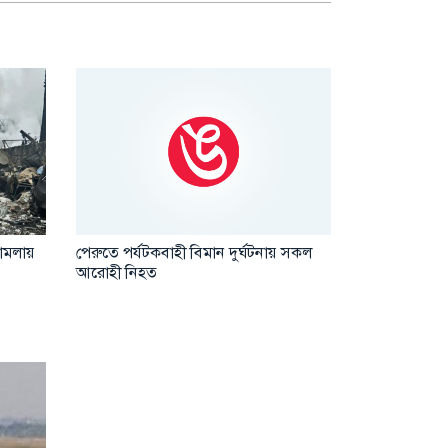
পেরুতে পর্যটকবাহী বিমান দুর্ঘটনায় সকল
ভারতীয় জাহাজে
 হামলায়
আরোহী নিহত