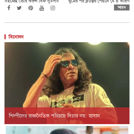
সহজেই তৈরি করুন বিফ নুডলস
ঘুমের পর ক্লান্তির পেছনে যে ৪ কারণ
আরও
বিনোদন
শিল্পীদের রাজনৈতিক পরিচয়ে বিচার নয়: হাসান