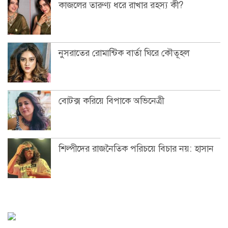
কাজলের তারুণ্য ধরে রাখার রহস্য কী?
নুসরাতের রোমান্টিক বার্তা ঘিরে কৌতূহল
বোটক্স করিয়ে বিপাকে অভিনেত্রী
শিল্পীদের রাজনৈতিক পরিচয়ে বিচার নয়: হাসান