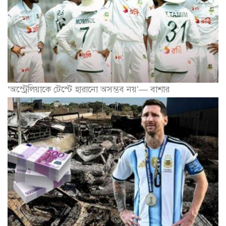
‘অস্ট্রেলিয়াকে টেস্টে হারানো অসম্ভব নয়’— বাশার