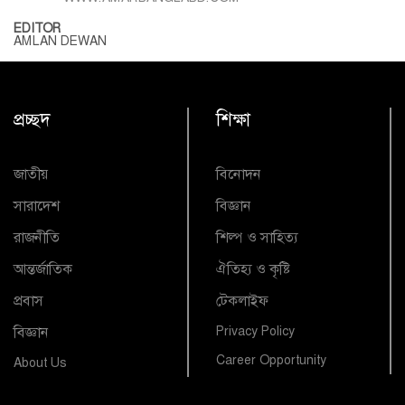
EDITOR
AMLAN DEWAN
প্রচ্ছদ
শিক্ষা
জাতীয়
বিনোদন
সারাদেশ
বিজ্ঞান
রাজনীতি
শিল্প ও সাহিত্য
আন্তর্জাতিক
ঐতিহ্য ও কৃষ্টি
প্রবাস
টেকলাইফ
বিজ্ঞান
Privacy Policy
Career Opportunity
About Us