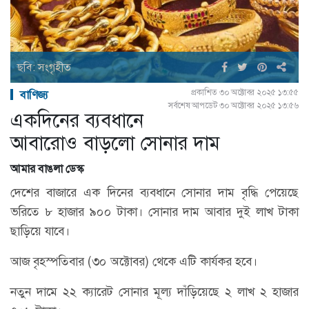
ছবি: সংগৃহীত
প্রকাশিত ৩০ অক্টোবর ২০২৫ ১৩:৫৫
বাণিজ্য
সর্বশেষ আপডেট ৩০ অক্টোবর ২০২৫ ১৩:৫৬
একদিনের ব্যবধানে
আবারোও বাড়লো সোনার দাম
আমার বাঙলা ডেস্ক
দেশের বাজারে এক দিনের ব্যবধানে সোনার দাম বৃদ্ধি পেয়েছে
ভরিতে ৮ হাজার ৯০০ টাকা। সোনার দাম আবার দুই লাখ টাকা
ছাড়িয়ে যাবে।
আজ বৃহস্পতিবার (৩০ অক্টোবর) থেকে এটি কার্যকর হবে।
নতুন দামে ২২ ক্যারেট সোনার মূল্য দাঁড়িয়েছে ২ লাখ ২ হাজার