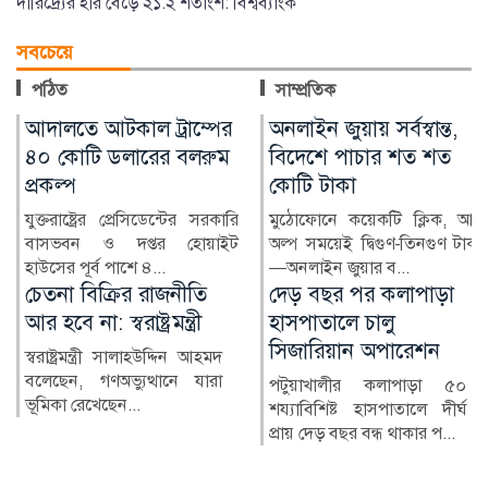
দারিদ্র্যের হার বেড়ে ২১.২ শতাংশ: বিশ্বব্যাংক
সবচেয়ে
পঠিত
সাম্প্রতিক
অনলাইন জুয়ায় সর্বস্বান্ত,
শেখ হাসিনা দেশে ফিরে
বিদেশে পাচার শত শত
আইনি পথে হাটবেন: আইন
কোটি টাকা
মন্ত্রী
মুঠোফোনে কয়েকটি ক্লিক, আর
আইন, বিচার ও সংসদবিষয়কমন্ত্রী
অল্প সময়েই দ্বিগুণ-তিনগুণ টাকা
মো. আসাদুজ্জামান বলেছেন, শেখ
—অনলাইন জুয়ার ব...
হাসিনা বলেছেন, তিন...
দেড় বছর পর কলাপাড়া
ঝুঁকিপূর্ণ ভবনেই চলছে
হাসপাতালে চালু
আইন কলেজ
সিজারিয়ান অপারেশন
বাংলাদেশের প্রথম সারির আইন
কলেজগুলোর অন্যতম
পটুয়াখালীর কলাপাড়া ৫০
নারায়ণগঞ্জ আইন কলেজ।
শয্যাবিশিষ্ট হাসপাতালে দীর্ঘ
তৎকালীন পূর্...
প্রায় দেড় বছর বন্ধ থাকার প...