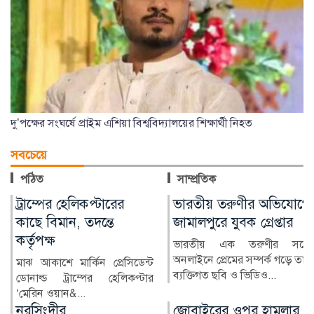
দু’পক্ষের সংঘর্ষে প্রাইম এশিয়া বিশ্ববিদ্যালয়ের শিক্ষার্থী নিহত
সবচেয়ে
পঠিত
সাম্প্রতিক
ভারতীয় তরুণীর অভিযোগে
নাইজেরিয়ায় অভিযানে
জামালপুরে যুবক গ্রেপ্তার
৩০৮ অপহৃত নাগরিক
উদ্ধার
ভারতীয় এক তরুণীর সঙ্গে
অনলাইনে প্রেমের সম্পর্ক গড়ে তার
নাইজেরিয়ায় নিরাপত্তা বাহিনীর
ব্যক্তিগত ছবি ও ভিডিও...
বড় ধরনের অভিযানে অপহৃত
৩০৮ জন নাগরিককে উদ্ধার কর...
জোবাইরের ওপর হামলার
নিরাপদ সড়ক চাই