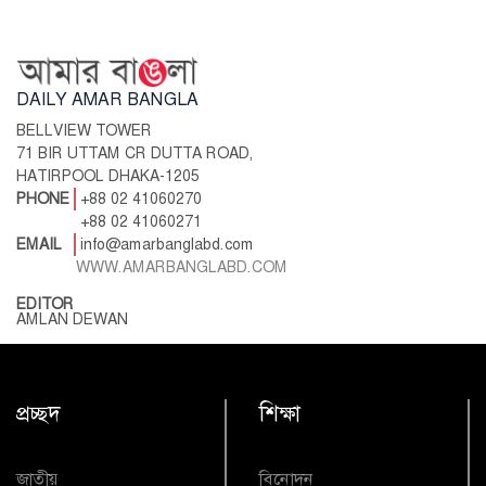
DAILY AMAR BANGLA
BELLVIEW TOWER
71 BIR UTTAM CR DUTTA ROAD,
HATIRPOOL DHAKA-1205
PHONE
+88 02 41060270
+88 02 41060271
EMAIL
info@amarbanglabd.com
WWW.AMARBANGLABD.COM
EDITOR
AMLAN DEWAN
প্রচ্ছদ
শিক্ষা
জাতীয়
বিনোদন