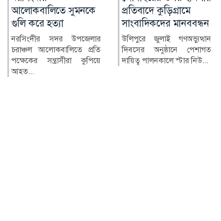
প্রতিবাদে কুড়িগ্রামে
(নিসচা), এটি দেশের
সাংবাদিকদের মানববন্ধন
মানুষের আন্দোলন:
ইলিয়াস কাঞ্চন
উলিপুরে জুলাই গণঅভ্যুত্থান
দিবসের অনুষ্ঠানে পেশাগত
‘আমার স্বপ্ন আপনাদের কাছে
দায়িত্ব পালনকালে স্টার নিউ...
দিয়ে গেলাম। আমি না থাকলেও
আপনারা নিরাপদ সড়ক...