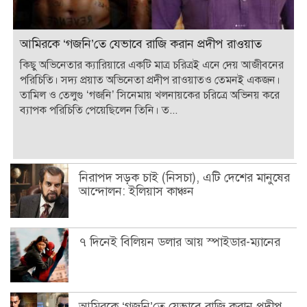
আমিরকে ‘গজনি’তে যেভাবে রাজি করান প্রদীপ রাওয়াত
কিছু অভিনেতার ক্যারিয়ারে একটি মাত্র চরিত্রই এনে দেয় আজীবনের
পরিচিতি। সদ্য প্রয়াত অভিনেতা প্রদীপ রাওয়াতও তেমনই একজন।
তামিল ও তেলুগু ‘গজনি’ সিনেমায় খলনায়কের চরিত্রে অভিনয় করে
ব্যাপক পরিচিতি পেয়েছিলেন তিনি। ত...
নিরাপদ সড়ক চাই (নিসচা), এটি দেশের মানুষের
আন্দোলন: ইলিয়াস কাঞ্চন
৭ দিনেই বিলিয়ন ডলার আয় স্পাইডার-ম্যানের
আমিরকে ‘গজনি’তে যেভাবে রাজি করান প্রদীপ