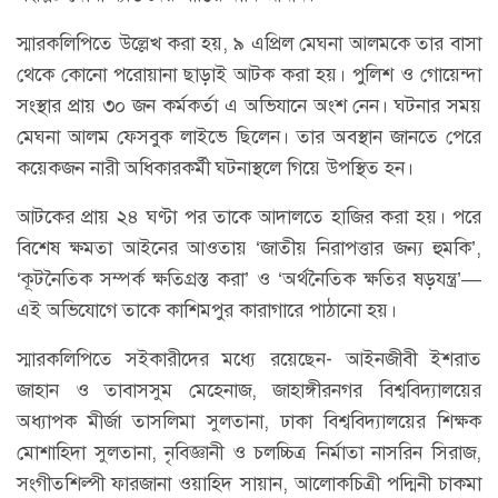
স্মারকলিপিতে উল্লেখ করা হয়, ৯ এপ্রিল মেঘনা আলমকে তার বাসা
থেকে কোনো পরোয়ানা ছাড়াই আটক করা হয়। পুলিশ ও গোয়েন্দা
সংস্থার প্রায় ৩০ জন কর্মকর্তা এ অভিযানে অংশ নেন। ঘটনার সময়
মেঘনা আলম ফেসবুক লাইভে ছিলেন। তার অবস্থান জানতে পেরে
কয়েকজন নারী অধিকারকর্মী ঘটনাস্থলে গিয়ে উপস্থিত হন।
আটকের প্রায় ২৪ ঘণ্টা পর তাকে আদালতে হাজির করা হয়। পরে
বিশেষ ক্ষমতা আইনের আওতায় ‘জাতীয় নিরাপত্তার জন্য হুমকি’,
‘কূটনৈতিক সম্পর্ক ক্ষতিগ্রস্ত করা’ ও ‘অর্থনৈতিক ক্ষতির ষড়যন্ত্র’—
এই অভিযোগে তাকে কাশিমপুর কারাগারে পাঠানো হয়।
স্মারকলিপিতে সইকারীদের মধ্যে রয়েছেন- আইনজীবী ইশরাত
জাহান ও তাবাসসুম মেহেনাজ, জাহাঙ্গীরনগর বিশ্ববিদ্যালয়ের
অধ্যাপক মীর্জা তাসলিমা সুলতানা, ঢাকা বিশ্ববিদ্যালয়ের শিক্ষক
মোশাহিদা সুলতানা, নৃবিজ্ঞানী ও চলচ্চিত্র নির্মাতা নাসরিন সিরাজ,
সংগীতশিল্পী ফারজানা ওয়াহিদ সায়ান, আলোকচিত্রী পদ্মিনী চাকমা