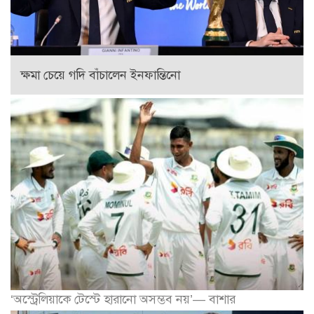
ক্ষমা চেয়ে গদি বাঁচালেন ইনফান্তিনো
‘অস্ট্রেলিয়াকে টেস্টে হারানো অসম্ভব নয়’— বাশার