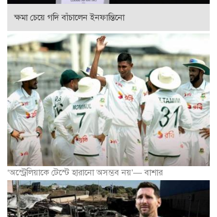
ক্ষমা চেয়ে গদি বাঁচালেন ইনফান্তিনো
‘অস্ট্রেলিয়াকে টেস্টে হারানো অসম্ভব নয়’— বাশার