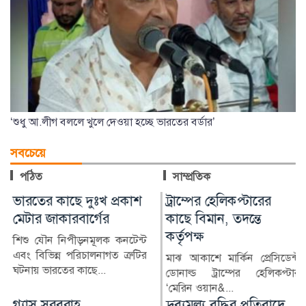
‘শুধু আ.লীগ বললে খুলে দেওয়া হচ্ছে ভারতের বর্ডার’
সবচেয়ে
পঠিত
সাম্প্রতিক
ট্রাম্পের হেলিকপ্টারের
ভারতীয় তরুণীর অভিযোগে
কাছে বিমান, তদন্তে
জামালপুরে যুবক গ্রেপ্তার
কর্তৃপক্ষ
ভারতীয় এক তরুণীর সঙ্গে
অনলাইনে প্রেমের সম্পর্ক গড়ে তার
মাঝ আকাশে মার্কিন প্রেসিডেন্ট
ব্যক্তিগত ছবি ও ভিডিও...
ডোনাল্ড ট্রাম্পের হেলিকপ্টার
‘মেরিন ওয়ান&...
দ্রব্যমূল্য বৃদ্ধির প্রতিবাদে
২৪ ঘণ্টায় হামে আক্রান্ত