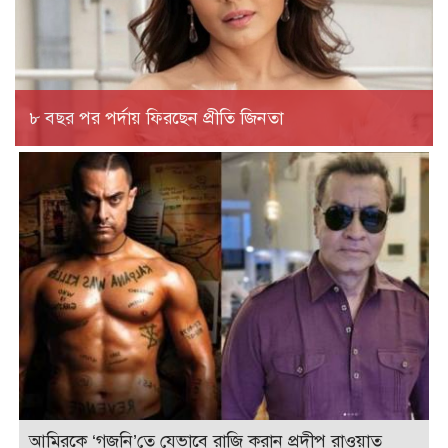
৮ বছর পর পর্দায় ফিরছেন প্রীতি জিনতা
আমিরকে ‘গজনি’তে যেভাবে রাজি করান প্রদীপ রাওয়াত