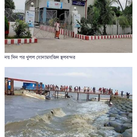
নয় দিন পর খুলল সোনামসজিদ স্থলবন্দর