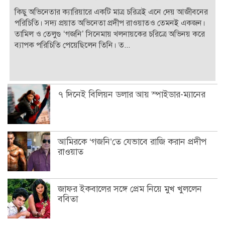
কিছু অভিনেতার ক্যারিয়ারে একটি মাত্র চরিত্রই এনে দেয় আজীবনের
পরিচিতি। সদ্য প্রয়াত অভিনেতা প্রদীপ রাওয়াতও তেমনই একজন।
তামিল ও তেলুগু ‘গজনি’ সিনেমায় খলনায়কের চরিত্রে অভিনয় করে
ব্যাপক পরিচিতি পেয়েছিলেন তিনি। ত...
৭ দিনেই বিলিয়ন ডলার আয় স্পাইডার-ম্যানের
আমিরকে ‘গজনি’তে যেভাবে রাজি করান প্রদীপ
রাওয়াত
জাফর ইকবালের সঙ্গে প্রেম নিয়ে মুখ খুললেন
ববিতা