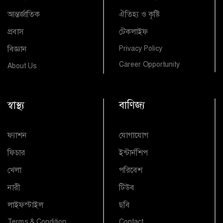
আন্তর্জাতিক
ঐতিহ্য ও কৃষ্টি
প্রবাস
টেকলাইফ
বিজ্ঞান
Privacy Policy
Career Opportunity
About Us
স্বাস্থ্য
বাণিজ্য
ফ্যাশন
যোগাযোগ
ফিচার
ইন্টার্নশিপ
খেলা
পরিবেশ
নারী
টিউব
লাইফস্টাইল
ছবি
Terms & Condition
Contact