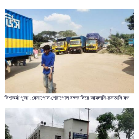
বিশ্বকর্মা পূজা : বেনাপোল-পেট্রাপোল বন্দর দিয়ে আমদানি-রফতানি বন্ধ