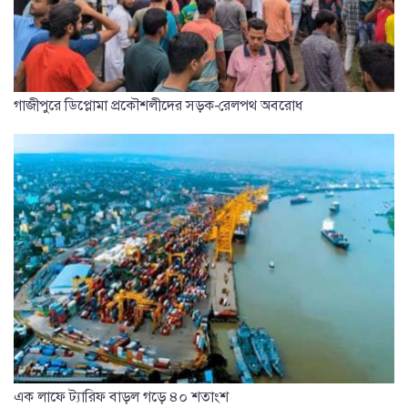
গাজীপুরে ডিপ্লোমা প্রকৌশলীদের সড়ক-রেলপথ অবরোধ
এক লাফে ট্যারিফ বাড়ল গড়ে ৪০ শতাংশ