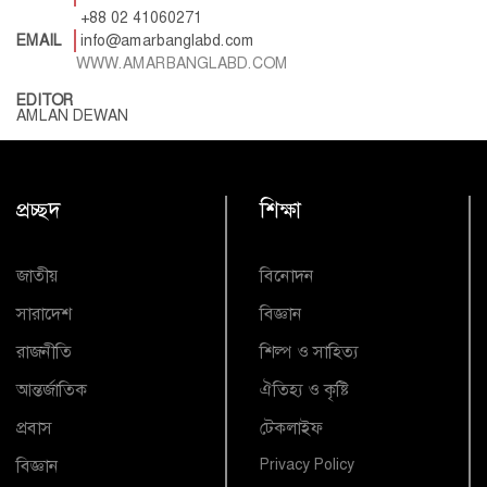
+88 02 41060271
EMAIL
info@amarbanglabd.com
WWW.AMARBANGLABD.COM
EDITOR
AMLAN DEWAN
প্রচ্ছদ
শিক্ষা
জাতীয়
বিনোদন
সারাদেশ
বিজ্ঞান
রাজনীতি
শিল্প ও সাহিত্য
আন্তর্জাতিক
ঐতিহ্য ও কৃষ্টি
প্রবাস
টেকলাইফ
বিজ্ঞান
Privacy Policy