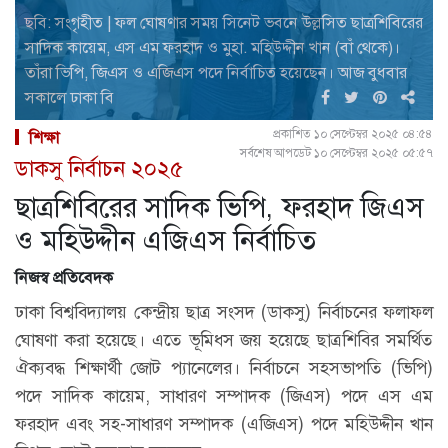
ছবি: সংগৃহীত | ফল ঘোষণার সময় সিনেট ভবনে উল্লসিত ছাত্রশিবিরের
সাদিক কায়েম, এস এম ফরহাদ ও মুহা. মহিউদ্দীন খান (বাঁ থেকে)।
তাঁরা ভিপি, জিএস ও এজিএস পদে নির্বাচিত হয়েছেন। আজ বুধবার
সকালে ঢাকা বি
প্রকাশিত ১০ সেপ্টেম্বর ২০২৫ ০৪:৫৪
শিক্ষা
সর্বশেষ আপডেট ১০ সেপ্টেম্বর ২০২৫ ০৫:৫৭
ডাকসু নির্বাচন ২০২৫
ছাত্রশিবিরের সাদিক ভিপি, ফরহাদ জিএস
ও মহিউদ্দীন এজিএস নির্বাচিত
নিজস্ব প্রতিবেদক
ঢাকা বিশ্ববিদ্যালয় কেন্দ্রীয় ছাত্র সংসদ (ডাকসু) নির্বাচনের ফলাফল
ঘোষণা করা হয়েছে। এতে ভূমিধ্স জয় হয়েছে ছাত্রশিবির সমর্থিত
ঐক্যবদ্ধ শিক্ষার্থী জোট প্যানেলের। নির্বাচনে সহসভাপতি (ভিপি)
পদে সাদিক কায়েম, সাধারণ সম্পাদক (জিএস) পদে এস এম
ফরহাদ এবং সহ-সাধারণ সম্পাদক (এজিএস) পদে মহিউদ্দীন খান