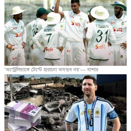
‘অস্ট্রেলিয়াকে টেস্টে হারানো অসম্ভব নয়’— বাশার