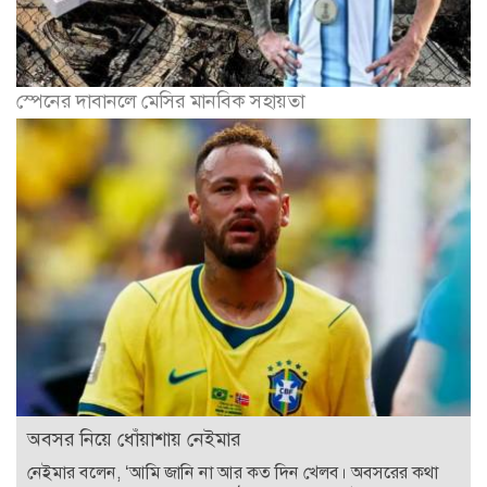
স্পেনের দাবানলে মেসির মানবিক সহায়তা
অবসর নিয়ে ধোঁয়াশায় নেইমার
নেইমার বলেন, ‘আমি জানি না আর কত দিন খেলব। অবসরের কথা