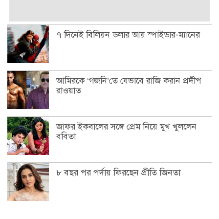
৭ দিনেই বিলিয়ন ডলার আয় স্পাইডার-ম্যানের
আমিরকে ‘গজনি’তে যেভাবে রাজি করান প্রদীপ
রাওয়াত
জাফর ইকবালের সঙ্গে প্রেম নিয়ে মুখ খুললেন
ববিতা
৮ বছর পর পর্দায় ফিরছেন প্রীতি জিনতা