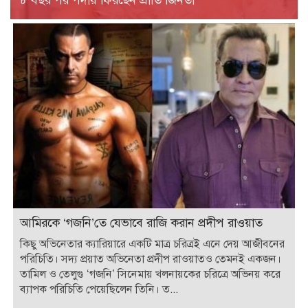
৮ বছর পর পর্দায় ফিরছেন প্রীতি জিনতা
আমিরকে ‘গজনি’তে যেভাবে রাজি করান প্রদীপ রাওয়াত
কিছু অভিনেতার ক্যারিয়ারে একটি মাত্র চরিত্রই এনে দেয় আজীবনের
পরিচিতি। সদ্য প্রয়াত অভিনেতা প্রদীপ রাওয়াতও তেমনই একজন।
তামিল ও তেলুগু ‘গজনি’ সিনেমায় খলনায়কের চরিত্রে অভিনয় করে
ব্যাপক পরিচিতি পেয়েছিলেন তিনি। ত...