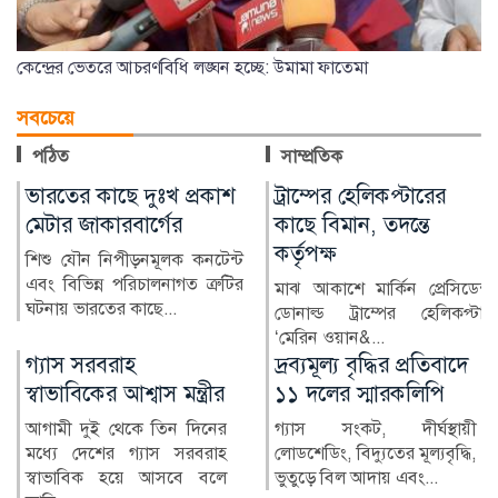
কেন্দ্রের ভেতরে আচরণবিধি লঙ্ঘন হচ্ছে: উমামা ফাতেমা
সবচেয়ে
পঠিত
সাম্প্রতিক
ট্রাম্পের হেলিকপ্টারের
ভারতীয় তরুণীর অভিযোগে
কাছে বিমান, তদন্তে
জামালপুরে যুবক গ্রেপ্তার
কর্তৃপক্ষ
ভারতীয় এক তরুণীর সঙ্গে
অনলাইনে প্রেমের সম্পর্ক গড়ে তার
মাঝ আকাশে মার্কিন প্রেসিডেন্ট
ব্যক্তিগত ছবি ও ভিডিও...
ডোনাল্ড ট্রাম্পের হেলিকপ্টার
‘মেরিন ওয়ান&...
দ্রব্যমূল্য বৃদ্ধির প্রতিবাদে
২৪ ঘণ্টায় হামে আক্রান্ত
১১ দলের স্মারকলিপি
৮১৮, মৃত্যু ৬
গ্যাস সংকট, দীর্ঘস্থায়ী
দেশে গত ২৪ ঘণ্টায় হামের
লোডশেডিং, বিদ্যুতের মূল্যবৃদ্ধি,
উপসর্গ নিয়ে আরও ৬ জনের
ভুতুড়ে বিল আদায় এবং...
মৃত্যু হয়েছে। একই সময়ে হাম