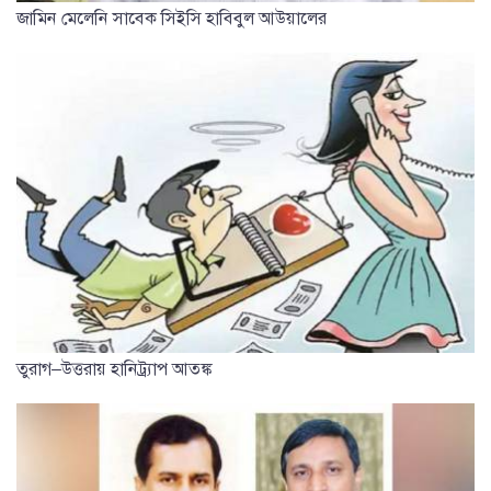
জামিন মেলেনি সাবেক সিইসি হাবিবুল আউয়ালের
তুরাগ–উত্তরায় হানিট্র্যাপ আতঙ্ক