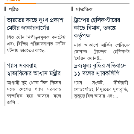
পঠিত
সাম্প্রতিক
ট্রাম্পের হেলিকপ্টারের
ভারতীয় তরুণীর অভিযোগে
কাছে বিমান, তদন্তে
জামালপুরে যুবক গ্রেপ্তার
কর্তৃপক্ষ
ভারতীয় এক তরুণীর সঙ্গে
অনলাইনে প্রেমের সম্পর্ক গড়ে তার
মাঝ আকাশে মার্কিন প্রেসিডেন্ট
ব্যক্তিগত ছবি ও ভিডিও...
ডোনাল্ড ট্রাম্পের হেলিকপ্টার
‘মেরিন ওয়ান&...
দ্রব্যমূল্য বৃদ্ধির প্রতিবাদে
২৪ ঘণ্টায় হামে আক্রান্ত
১১ দলের স্মারকলিপি
৮১৮, মৃত্যু ৬
গ্যাস সংকট, দীর্ঘস্থায়ী
দেশে গত ২৪ ঘণ্টায় হামের
লোডশেডিং, বিদ্যুতের মূল্যবৃদ্ধি,
উপসর্গ নিয়ে আরও ৬ জনের
ভুতুড়ে বিল আদায় এবং...
মৃত্যু হয়েছে। একই সময়ে হাম
ও হ...