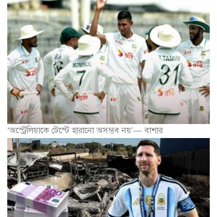
‘অস্ট্রেলিয়াকে টেস্টে হারানো অসম্ভব নয়’— বাশার