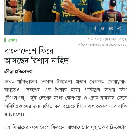
প্রকাশিত ১০ মে ২০২৫ ০৯:১২
খেলা
সর্বশেষ আপডেট ১০ মে ২০২৫ ০৯:১২
বাংলাদেশে ফিরে
আসছেন রিশাদ-নাহিদ
ক্রীড়া প্রতিবেদক
ভারত-পাকিস্তানের চলমান উত্তেজনা প্রভাব ফেলেছে খেলাধুলার
জগতেও। সবশেষ এর শিকার হলো পাকিস্তান সুপার লিগ
(পিএসএল)। দুই দেশের মধ্যে ক্ষেপণাস্ত্র ও ড্রোন হামলার জেরে
অনির্দিষ্টকালের জন্য স্থগিত করা হয়েছে পিএসএল ২০২৫-এর বাকি
ম্যাচগুলো।
এই সিদ্ধান্তের ফলে দেশে ফিরছেন বাংলাদেশের দুই তরুণ ক্রিকেটার