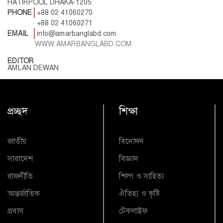
HATIRPOOL DHAKA-1205
PHONE
+88 02 41060270
+88 02 41060271
EMAIL
info@amarbanglabd.com
WWW.AMARBANGLABD.COM
EDITOR
AMLAN DEWAN
প্রচ্ছদ
শিক্ষা
জাতীয়
বিনোদন
সারাদেশ
বিজ্ঞান
রাজনীতি
শিল্প ও সাহিত্য
আন্তর্জাতিক
ঐতিহ্য ও কৃষ্টি
প্রবাস
টেকলাইফ