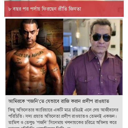
৮ বছর পর পর্দায় ফিরছেন প্রীতি জিনতা
আমিরকে ‘গজনি’তে যেভাবে রাজি করান প্রদীপ রাওয়াত
কিছু অভিনেতার ক্যারিয়ারে একটি মাত্র চরিত্রই এনে দেয় আজীবনের
পরিচিতি। সদ্য প্রয়াত অভিনেতা প্রদীপ রাওয়াতও তেমনই একজন।
তামিল ও তেলুগু ‘গজনি’ সিনেমায় খলনায়কের চরিত্রে অভিনয় করে