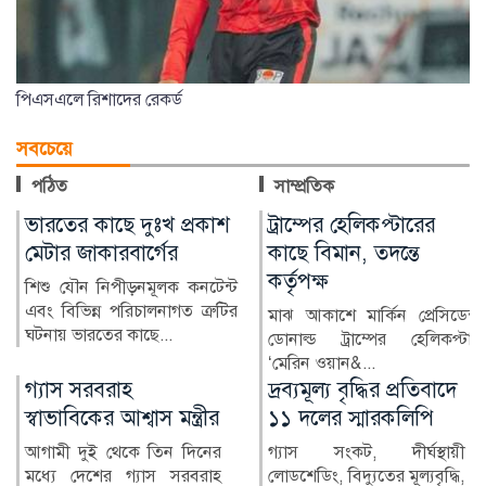
পিএসএলে রিশাদের রেকর্ড
সবচেয়ে
পঠিত
সাম্প্রতিক
ট্রাম্পের হেলিকপ্টারের
ভারতীয় তরুণীর অভিযোগে
কাছে বিমান, তদন্তে
জামালপুরে যুবক গ্রেপ্তার
কর্তৃপক্ষ
ভারতীয় এক তরুণীর সঙ্গে
অনলাইনে প্রেমের সম্পর্ক গড়ে তার
মাঝ আকাশে মার্কিন প্রেসিডেন্ট
ব্যক্তিগত ছবি ও ভিডিও...
ডোনাল্ড ট্রাম্পের হেলিকপ্টার
‘মেরিন ওয়ান&...
দ্রব্যমূল্য বৃদ্ধির প্রতিবাদে
২৪ ঘণ্টায় হামে আক্রান্ত
১১ দলের স্মারকলিপি
৮১৮, মৃত্যু ৬
গ্যাস সংকট, দীর্ঘস্থায়ী
দেশে গত ২৪ ঘণ্টায় হামের
লোডশেডিং, বিদ্যুতের মূল্যবৃদ্ধি,
উপসর্গ নিয়ে আরও ৬ জনের