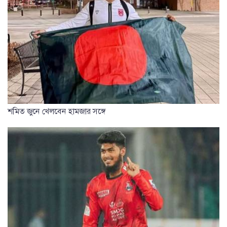
শমিত জুনে খেলবেন হামজার সঙ্গে