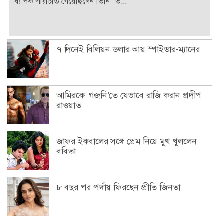
ব্যাপক পরিচিতি পেয়েছিলেন তিনি। ত...
৭ দিনেই বিলিয়ন ডলার আয় স্পাইডার-ম্যানের
আমিরকে ‘গজনি’তে যেভাবে রাজি করান প্রদীপ
রাওয়াত
জাফর ইকবালের সঙ্গে প্রেম নিয়ে মুখ খুললেন
ববিতা
৮ বছর পর পর্দায় ফিরছেন প্রীতি জিনতা