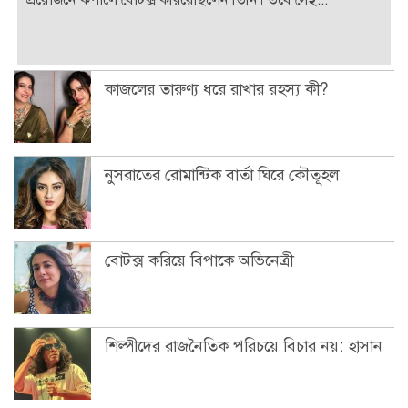
কাজলের তারুণ্য ধরে রাখার রহস্য কী?
নুসরাতের রোমান্টিক বার্তা ঘিরে কৌতূহল
বোটক্স করিয়ে বিপাকে অভিনেত্রী
শিল্পীদের রাজনৈতিক পরিচয়ে বিচার নয়: হাসান