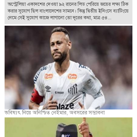
অস্ট্রেলিয়া একাদশের দেওয়া ৯২ রানের লিড পেরিয়ে জয়ের লক্ষ্য ঠিক
করার সুযোগ ছিল বাংলাদেশের সামনে। কিন্তু দ্বিতীয় ইনিংসে ব্যাটিংয়ে
নেমে সেই সুযোগ কাজে লাগানো তো দূরের কথা, মাত্র ৫৪...
ভবিষ্যৎ নিয়ে অনিশ্চিত নেইমার, অবসরের সম্ভাবনা