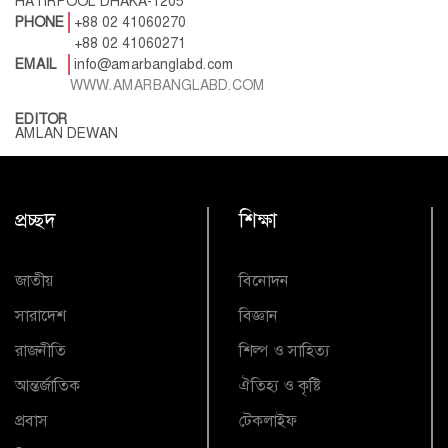
HATIRPOOL DHAKA-1205
PHONE
+88 02 41060270
+88 02 41060271
EMAIL
info@amarbanglabd.com
WWW.AMARBANGLABD.COM
EDITOR
AMLAN DEWAN
প্রচ্ছদ
শিক্ষা
জাতীয়
বিনোদন
সারাদেশ
বিজ্ঞান
রাজনীতি
শিল্প ও সাহিত্য
আন্তর্জাতিক
ঐতিহ্য ও কৃষ্টি
প্রবাস
টেকলাইফ