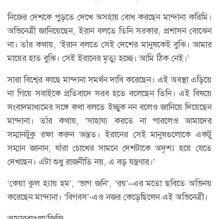
নিজের দেশকে পুড়তে দেখে অসহায় বোধ করছেন মান্দানা করিমি।
অভিনেত্রী জানিয়েছেন, ইরান বলতে তিনি সরকার, প্রশাসন বোঝেন
না। তাঁর কথায়, ‘ইরান বলতে সেই দেশের মানুষকেই বুঝি। আমার
মায়ের হাত বুঝি। সেই ইরানের মৃত্যু হচ্ছে। আমি ঠিক নেই।’
সারা বিশ্বের কাছে মান্দানা সমর্থন দাবি করেছেন। এই অবস্থা এড়িয়ে
না গিয়ে সবাইকে প্রতিবাদে সরব হতে বলেছেন তিনি। এই বিষয়ে
সংবাদমাধ্যমের সঙ্গে কথা বলতে ইচ্ছুক নন বলেও জানিয়ে দিয়েছেন
মান্দানা। তাঁর কথায়, ‘সাহায্য করতে না পারলেও আমাদের
সম্মানটুকু রক্ষা করুন অন্তত। ইরানের সেই মানুষগুলোকে একটু
সম্মান জানান, যাঁরা চোখের সামনে দেশটাকে অদৃশ্য হয়ে যেতে
দেখছেন। এটা শুধু রাজনীতি নয়, এ বড় যন্ত্রণার।’
‘কেয়া কুল হ্যায় হম’, ‘ভাগ জনি’, ‘রয়’–এর মতো ছবিতে অভিনয়
করেছেন মান্দানা। ‘বিগবস’-এও নজর কেড়েছিলেন এই অভিনেত্রী।
আমারবাঙলা/জিজি