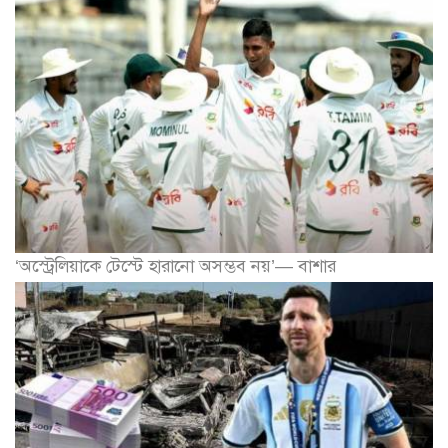
‘অস্ট্রেলিয়াকে টেস্টে হারানো অসম্ভব নয়’— বাশার