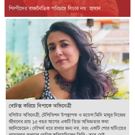
শিল্পীদের রাজনৈতিক পরিচয়ে বিচার নয়: হাসান
বোটক্স করিয়ে বিপাকে অভিনেত্রী
বলিউড অভিনেত্রী, টেলিভিশন উপস্থাপক ও মডেল মিনি মাথুর নিজের
জীবনের প্রায় ১৫ বছর আগের একটি তিক্ত অভিজ্ঞতার কথা
জানিয়েছেন। সৌন্দর্য ধরে রাখার জন্য নয়, বরং একটি শোর শুটিংয়ের
প্রয়োজনে কপালে বোটক্স করিয়েছিলেন তিনি। তবে সেই...