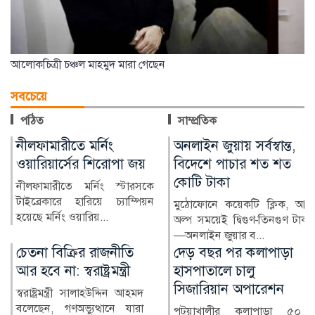
আলোকচিত্রী চঞ্চল মাহমুদ মারা গেছেন
সবচেয়ে
পঠিত
সাম্প্রতিক
অনলাইন জুয়ায় সর্বস্বান্ত,
শেখ হাসিনা দেশে ফিরে
বিদেশে পাচার শত শত
আইনি পথে হাটবেন: আইন
কোটি টাকা
মন্ত্রী
মুঠোফোনে কয়েকটি ক্লিক, আর
আইন, বিচার ও সংসদবিষয়কমন্ত্রী
অল্প সময়েই দ্বিগুণ-তিনগুণ টাকা
মো. আসাদুজ্জামান বলেছেন, শেখ
—অনলাইন জুয়ার ব...
হাসিনা বলেছেন, তিন...
দেড় বছর পর কলাপাড়া
ঝুঁকিপূর্ণ ভবনেই চলছে
হাসপাতালে চালু
আইন কলেজ
সিজারিয়ান অপারেশন
বাংলাদেশের প্রথম সারির আইন
কলেজগুলোর অন্যতম
পটুয়াখালীর কলাপাড়া ৫০