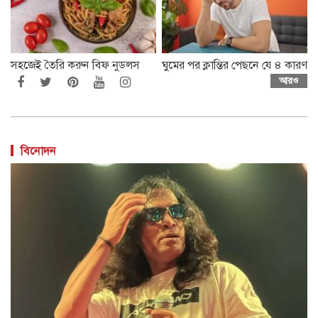
সহজেই তৈরি করুন বিফ নুডলস
ঘুমের পর ক্লান্তির পেছনে যে ৪ কারণ
আরও
বিনোদন