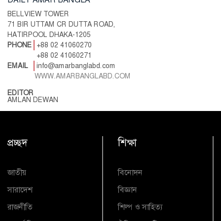
BELLVIEW TOWER
71 BIR UTTAM CR DUTTA ROAD,
HATIRPOOL DHAKA-1205
PHONE
+88 02 41060270
+88 02 41060271
EMAIL
info@amarbanglabd.com
WWW.AMARBANGLABD.COM
EDITOR
AMLAN DEWAN
প্রচ্ছদ
শিক্ষা
জাতীয়
বিনোদন
সারাদেশ
বিজ্ঞান
রাজনীতি
শিল্প ও সাহিত্য