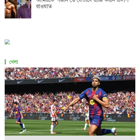
আমিরকে ‘গজনি’তে যেভাবে রাজি করান প্রদীপ
রাওয়াত
খেলা