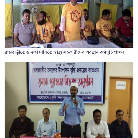
রাজবাড়ীতে ৬ দফা দাবিতে স্বাস্থ্য সহকারীদের অবস্থান কর্মসূচি পালন