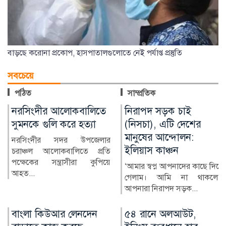
বাড়ছে করোনা প্রকোপ, হাসপাতালগুলোতে নেই পর্যাপ্ত প্রস্তুতি
সবচেয়ে
পঠিত
সাম্প্রতিক
নিরাপদ সড়ক চাই
আদালতে আটকাল ট্রাম্পের
(নিসচা), এটি দেশের
৪০ কোটি ডলারের বলরুম
মানুষের আন্দোলন:
প্রকল্প
ইলিয়াস কাঞ্চন
যুক্তরাষ্ট্রের প্রেসিডেন্টের সরকারি
বাসভবন ও দপ্তর হোয়াইট
‘আমার স্বপ্ন আপনাদের কাছে দিয়ে
হাউসের পূর্ব পাশে ৪...
গেলাম। আমি না থাকলেও
আপনারা নিরাপদ সড়ক...
৫৪ রানে অলআউট,
শিল্পীদের রাজনৈতিক