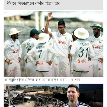
নীরবে লিভারপুলে বার্সার ডিফেন্ডার
‘অস্ট্রেলিয়াকে টেস্টে হারানো অসম্ভব নয়’— বাশার