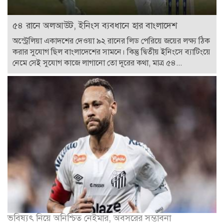
৫৪ রানে অলআউট, ইনিংস ব্যবধানে হার বাংলাদেশ
অস্ট্রেলিয়া একাদশের দেওয়া ৯২ রানের লিড পেরিয়ে জয়ের লক্ষ্য ঠিক
করার সুযোগ ছিল বাংলাদেশের সামনে। কিন্তু দ্বিতীয় ইনিংসে ব্যাটিংয়ে
নেমে সেই সুযোগ কাজে লাগানো তো দূরের কথা, মাত্র ৫৪...
ভবিষ্যৎ নিয়ে অনিশ্চিত নেইমার, অবসরের সম্ভাবনা