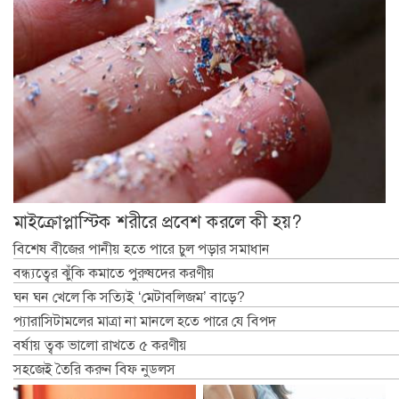
মাইক্রোপ্লাস্টিক শরীরে প্রবেশ করলে কী হয়?
বিশেষ বীজের পানীয় হতে পারে চুল পড়ার সমাধান
বন্ধ্যত্বের ঝুঁকি কমাতে পুরুষদের করণীয়
ঘন ঘন খেলে কি সত্যিই ‘মেটাবলিজম’ বাড়ে?
প্যারাসিটামলের মাত্রা না মানলে হতে পারে যে বিপদ
বর্ষায় ত্বক ভালো রাখতে ৫ করণীয়
সহজেই তৈরি করুন বিফ নুডলস