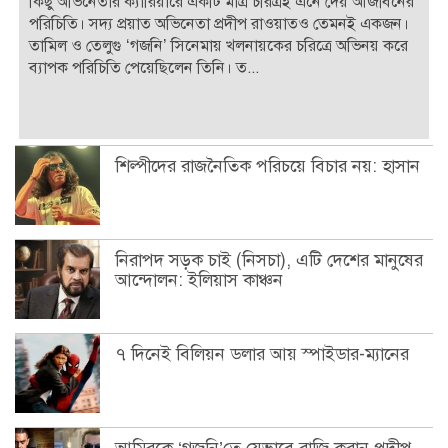
কিছু অভিনেতার ক্যারিয়ারে একটি মাত্র চরিত্রই এনে দেয় আজীবনের
পরিচিতি। সদ্য প্রয়াত অভিনেতা প্রদীপ রাওয়াতও তেমনই একজন।
তামিল ও তেলুগু ‘গজনি’ সিনেমায় খলনায়কের চরিত্রে অভিনয় করে
ব্যাপক পরিচিতি পেয়েছিলেন তিনি। ত...
শিল্পীদের রাজনৈতিক পরিচয়ে বিচার নয়: হাসান
নিরাপদ সড়ক চাই (নিসচা), এটি দেশের মানুষের
আন্দোলন: ইলিয়াস কাঞ্চন
৭ দিনেই বিলিয়ন ডলার আয় স্পাইডার-ম্যানের