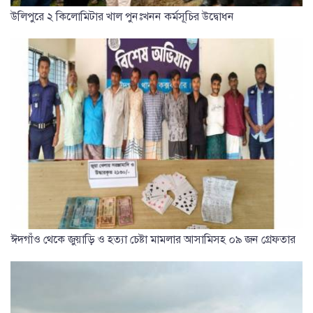
উলিপুরে ২ কিলোমিটার খাল পুনঃখনন কর্মসূচির উদ্বোধন
ঈদগাঁও থেকে জুয়াড়ি ও হত্যা চেষ্টা মামলার আসামিসহ ০৯ জন গ্রেফতার