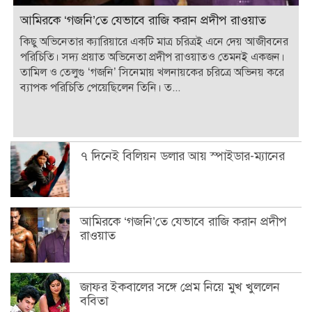
আমিরকে ‘গজনি’তে যেভাবে রাজি করান প্রদীপ রাওয়াত
কিছু অভিনেতার ক্যারিয়ারে একটি মাত্র চরিত্রই এনে দেয় আজীবনের
পরিচিতি। সদ্য প্রয়াত অভিনেতা প্রদীপ রাওয়াতও তেমনই একজন।
তামিল ও তেলুগু ‘গজনি’ সিনেমায় খলনায়কের চরিত্রে অভিনয় করে
ব্যাপক পরিচিতি পেয়েছিলেন তিনি। ত...
৭ দিনেই বিলিয়ন ডলার আয় স্পাইডার-ম্যানের
আমিরকে ‘গজনি’তে যেভাবে রাজি করান প্রদীপ
রাওয়াত
জাফর ইকবালের সঙ্গে প্রেম নিয়ে মুখ খুললেন
ববিতা