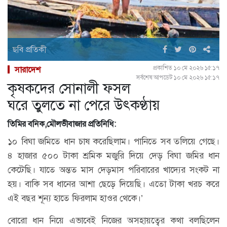
ছবি প্রতিকী
প্রকাশিত ১০ মে ২০২৬ ১৫:১৭
সারাদেশ
সর্বশেষ আপডেট ১০ মে ২০২৬ ১৫:১৭
কৃষকদের সোনালী ফসল
ঘরে তুলতে না পেরে উৎকণ্ঠায়
তিমির বনিক,মৌলভীবাজার প্রতিনিধি:
১০ বিঘা জমিতে ধান চাষ করেছিলাম। পানিতে সব তলিয়ে গেছে।
৪ হাজার ৫০০ টাকা শ্রমিক মজুরি দিয়ে দেড় বিঘা জমির ধান
কেটেছি। যাতে অন্তত মাস দেড়মাস পরিবারের খাদ্যের সংকট না
হয়। বাকি সব ধানের আশা ছেড়ে দিয়েছি। এতো টাকা খরচ করে
এই বছর শূন্য হাতে ফিরলাম হাওর থেকে।’
বোরো ধান নিয়ে এভাবেই নিজের অসহায়ত্বের কথা বলছিলেন