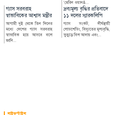
‘মেরিন ওয়ান&...
দ্রব্যমূল্য বৃদ্ধির প্রতিবাদে
২৪ ঘণ্টায় হামে আক্রান্ত
১১ দলের স্মারকলিপি
৮১৮, মৃত্যু ৬
গ্যাস সংকট, দীর্ঘস্থায়ী
দেশে গত ২৪ ঘণ্টায় হামের
লোডশেডিং, বিদ্যুতের মূল্যবৃদ্ধি,
উপসর্গ নিয়ে আরও ৬ জনের
ভুতুড়ে বিল আদায় এবং...
মৃত্যু হয়েছে। একই সময়ে হাম
ও হ...
লাইফস্টাইল