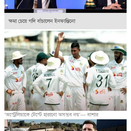
ক্ষমা চেয়ে গদি বাঁচালেন ইনফান্তিনো
‘অস্ট্রেলিয়াকে টেস্টে হারানো অসম্ভব নয়’— বাশার