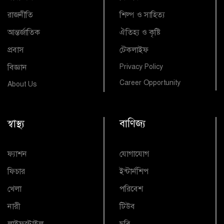
রাজনীতি
শিল্প ও সাহিত্য
আন্তর্জাতিক
ঐতিহ্য ও কৃষ্টি
প্রবাস
টেকলাইফ
বিজ্ঞান
Privacy Policy
Career Opportunity
About Us
স্বাস্থ্য
বাণিজ্য
ফ্যাশন
যোগাযোগ
ফিচার
ইন্টার্নশিপ
খেলা
পরিবেশ
নারী
টিউব
লাইফস্টাইল
ছবি