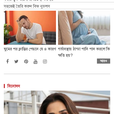
সহজেই তৈরি করুন বিফ নুডলস
ঘুমের পর ক্লান্তির পেছনে যে ৪ কারণ
গর্ভাবস্থায় ঠান্ডা পানি পান করলে কি
ক্ষতি হয়?
আরও
বিনোদন