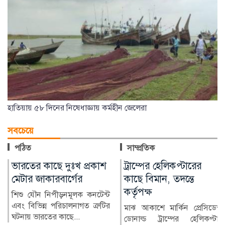
হাতিয়ায় ৫৮ দিনের নিষেধাজ্ঞায় কর্মহীন জেলেরা
সবচেয়ে
পঠিত
সাম্প্রতিক
ট্রাম্পের হেলিকপ্টারের
ভারতীয় তরুণীর অভিযোগে
কাছে বিমান, তদন্তে
জামালপুরে যুবক গ্রেপ্তার
কর্তৃপক্ষ
ভারতীয় এক তরুণীর সঙ্গে
অনলাইনে প্রেমের সম্পর্ক গড়ে তার
মাঝ আকাশে মার্কিন প্রেসিডেন্ট
ব্যক্তিগত ছবি ও ভিডিও...
ডোনাল্ড ট্রাম্পের হেলিকপ্টার