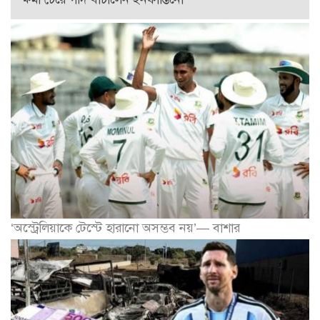
‘অস্ট্রেলিয়াকে টেস্টে হারানো অসম্ভব নয়’— বাশার