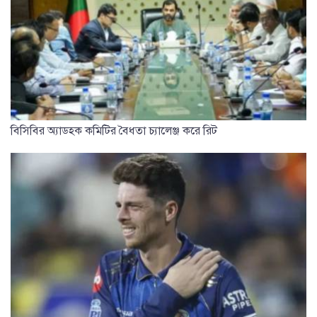
বিসিবির অ্যাডহক কমিটির বৈধতা চ্যালেঞ্জ করে রিট