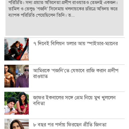
পরিচিতি। সদ্য প্রয়াত অভিনেতা প্রদীপ রাওয়াতও তেমনই একজন।
তামিল ও তেলুগু ‘গজনি’ সিনেমায় খলনায়কের চরিত্রে অভিনয় করে
ব্যাপক পরিচিতি পেয়েছিলেন তিনি। ত...
৭ দিনেই বিলিয়ন ডলার আয় স্পাইডার-ম্যানের
আমিরকে ‘গজনি’তে যেভাবে রাজি করান প্রদীপ
রাওয়াত
জাফর ইকবালের সঙ্গে প্রেম নিয়ে মুখ খুললেন
ববিতা
৮ বছর পর পর্দায় ফিরছেন প্রীতি জিনতা