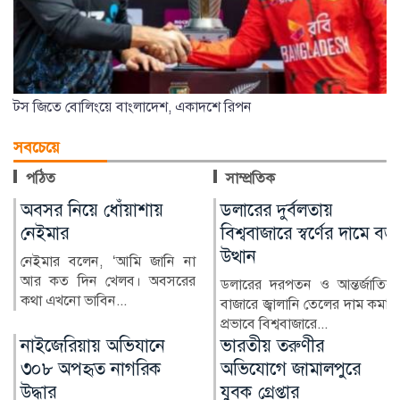
টস জিতে বোলিংয়ে বাংলাদেশ, একাদশে রিপন
সবচেয়ে
পঠিত
সাম্প্রতিক
ডলারের দুর্বলতায়
যুক্তরাষ্ট্র-ইরান সংকট
বিশ্ববাজারে স্বর্ণের দামে বড়
নিরসনে কাতারের অগ্রগতি
উত্থান
দাবি
ডলারের দরপতন ও আন্তর্জাতিক
কাতার জানিয়েছে, যুক্তরাষ্ট্র ও
বাজারে জ্বালানি তেলের দাম কমার
ইরানের মধ্যকার চলমান উত্তেজনা
প্রভাবে বিশ্ববাজারে...
ও সংঘাত নিরসনে ম...
ভারতীয় তরুণীর
অ্যাওয়ে টেস্টে
অভিযোগে জামালপুরে
পাকিস্তানের তিন বছরের
যুবক গ্রেপ্তার
খরা কাটল