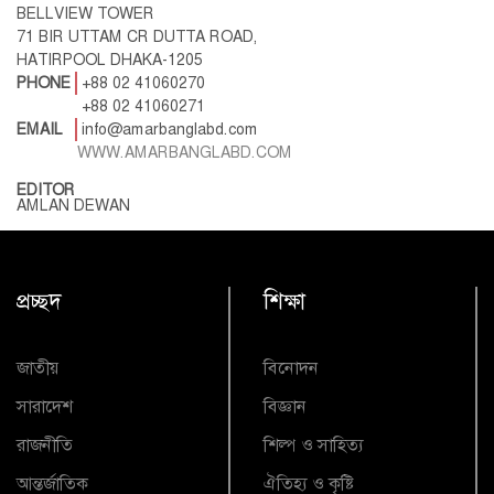
BELLVIEW TOWER
71 BIR UTTAM CR DUTTA ROAD,
HATIRPOOL DHAKA-1205
PHONE
+88 02 41060270
+88 02 41060271
EMAIL
info@amarbanglabd.com
WWW.AMARBANGLABD.COM
EDITOR
AMLAN DEWAN
প্রচ্ছদ
শিক্ষা
জাতীয়
বিনোদন
সারাদেশ
বিজ্ঞান
রাজনীতি
শিল্প ও সাহিত্য
আন্তর্জাতিক
ঐতিহ্য ও কৃষ্টি