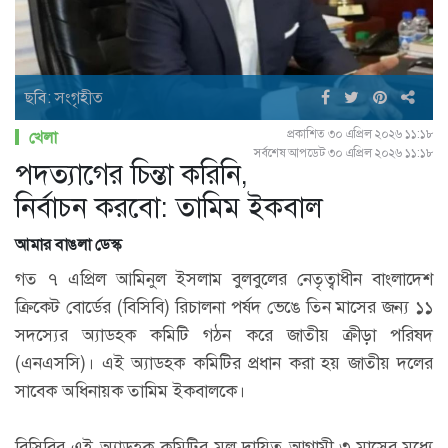
ছবি: সংগৃহীত
প্রকাশিত ৩০ এপ্রিল ২০২৬ ১১:১৮
খেলা
সর্বশেষ আপডেট ৩০ এপ্রিল ২০২৬ ১১:১৮
পদত্যাগের চিন্তা করিনি,
নির্বাচন করবো: তামিম ইকবাল
আমার বাঙলা ডেস্ক
গত ৭ এপ্রিল আমিনুল ইসলাম বুলবুলের নেতৃত্বাধীন বাংলাদেশ
ক্রিকেট বোর্ডের (বিসিবি) রিচালনা পর্ষদ ভেঙে তিন মাসের জন্য ১১
সদস্যের অ্যাডহক কমিটি গঠন করে জাতীয় ক্রীড়া পরিষদ
(এনএসসি)। এই অ্যাডহক কমিটির প্রধান করা হয় জাতীয় দলের
সাবেক অধিনায়ক তামিম ইকবালকে।
বিসিবির এই অ্যাডহক কমিটির মূল দায়িত্ব আগামী ৩ মাসের মধ্যে