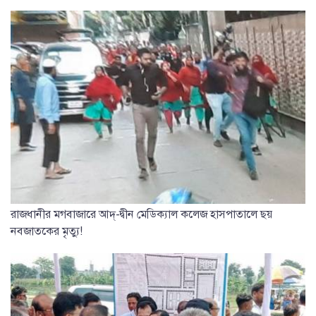
রাজধানীর মগবাজারে আদ্-দ্বীন মেডিক্যাল কলেজ হাসপাতালে ছয়
নবজাতকের মৃত্যু!