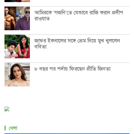
আমিরকে ‘গজনি’তে যেভাবে রাজি করান প্রদীপ
রাওয়াত
জাফর ইকবালের সঙ্গে প্রেম নিয়ে মুখ খুললেন
ববিতা
৮ বছর পর পর্দায় ফিরছেন প্রীতি জিনতা
খেলা