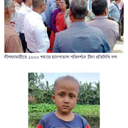
নীলফামারীতে ১০০০ শয্যার হাসপাতাল পরিদর্শনে চীনা প্রতিনিধি দল