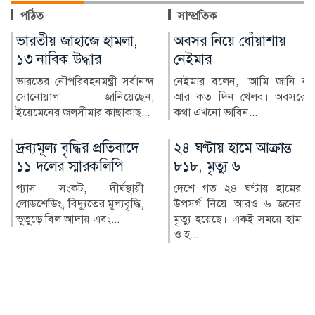
পঠিত
সাম্প্রতিক
অবসর নিয়ে ধোঁয়াশায়
যুক্তরাষ্ট্র-ইরান সংকট
নেইমার
নিরসনে কাতারের অগ্রগতি
দাবি
নেইমার বলেন, ‘আমি জানি না
আর কত দিন খেলব। অবসরের
কাতার জানিয়েছে, যুক্তরাষ্ট্র ও
কথা এখনো ভাবিন...
ইরানের মধ্যকার চলমান উত্তেজনা
ও সংঘাত নিরসনে ম...
২৪ ঘণ্টায় হামে আক্রান্ত
পোলট্রি খামারে বাড়ছে
৮১৮, মৃত্যু ৬
খাদ্যে বিষক্রিয়ার ঝুঁকি
দেশে গত ২৪ ঘণ্টায় হামের
আধুনিক বাণিজ্যিক পোলট্রি
উপসর্গ নিয়ে আরও ৬ জনের
খামার ক্যাম্পাইলোব্যাক্টার
মৃত্যু হয়েছে। একই সময়ে হাম
নামের ক্ষতিকর এক ধরনের ব্...
ও হ...