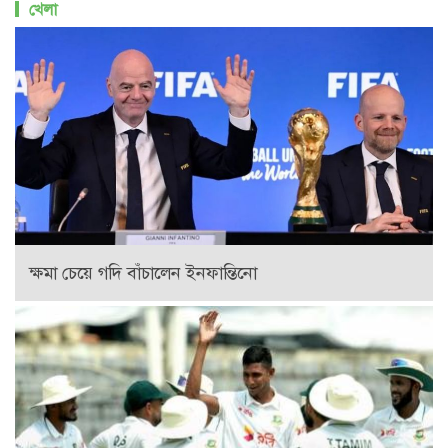
খেলা
ক্ষমা চেয়ে গদি বাঁচালেন ইনফান্তিনো