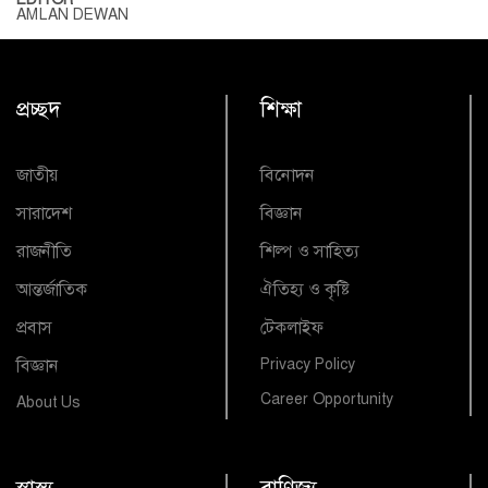
AMLAN DEWAN
প্রচ্ছদ
শিক্ষা
জাতীয়
বিনোদন
সারাদেশ
বিজ্ঞান
রাজনীতি
শিল্প ও সাহিত্য
আন্তর্জাতিক
ঐতিহ্য ও কৃষ্টি
প্রবাস
টেকলাইফ
বিজ্ঞান
Privacy Policy
Career Opportunity
About Us
স্বাস্থ্য
বাণিজ্য