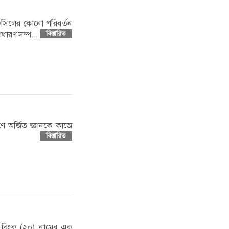
 তফসিলের কোনো পরিবর্তন
ধারণ সম্প...
বিস্তারিত
যাণে অর্জিত জ্ঞানকে কাজে
বিস্তারিত
া. রিংকু (২০) নামের এক