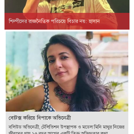
শিল্পীদের রাজনৈতিক পরিচয়ে বিচার নয়: হাসান
বোটক্স করিয়ে বিপাকে অভিনেত্রী
বলিউড অভিনেত্রী, টেলিভিশন উপস্থাপক ও মডেল মিনি মাথুর নিজের
জীবনের প্রায় ১৫ বছর আগের একটি তিক্ত অভিজ্ঞতার কথা