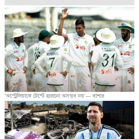
‘অস্ট্রেলিয়াকে টেস্টে হারানো অসম্ভব নয়’— বাশার