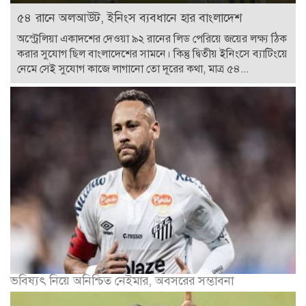
৫৪ রানে অলআউট, ইনিংস ব্যবধানে হার বাংলাদেশ
অস্ট্রেলিয়া একাদশের দেওয়া ৯২ রানের লিড পেরিয়ে জয়ের লক্ষ্য ঠিক
করার সুযোগ ছিল বাংলাদেশের সামনে। কিন্তু দ্বিতীয় ইনিংসে ব্যাটিংয়ে
নেমে সেই সুযোগ কাজে লাগানো তো দূরের কথা, মাত্র ৫৪...
ভবিষ্যৎ নিয়ে অনিশ্চিত নেইমার, অবসরের সম্ভাবনা