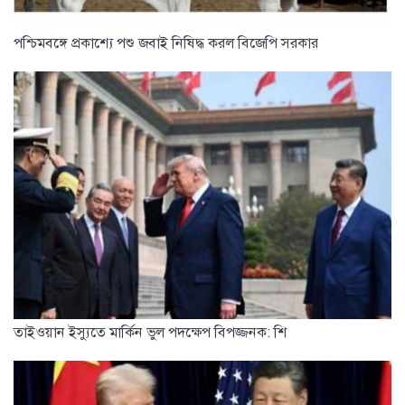
পশ্চিমবঙ্গে প্রকাশ্যে পশু জবাই নিষিদ্ধ করল বিজেপি সরকার
তাইওয়ান ইস্যুতে মার্কিন ভুল পদক্ষেপ বিপজ্জনক: শি