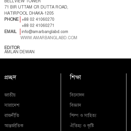
BELLVIEW TOWER
71 BIR UTTAM CR DUTTA ROAD,
HATIRPOOL DHAKA-1205
PHONE
+88 02 41060270
+88 02 41060271
EMAIL
info@amarbanglabd.com
WWW.AMARBANGLABD.COM
EDITOR
AMLAN DEWAN
প্রচ্ছদ
শিক্ষা
জাতীয়
বিনোদন
সারাদেশ
বিজ্ঞান
রাজনীতি
শিল্প ও সাহিত্য
আন্তর্জাতিক
ঐতিহ্য ও কৃষ্টি