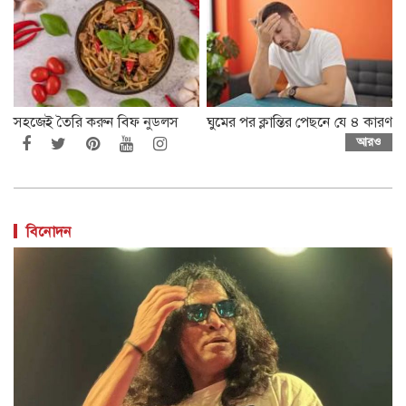
সহজেই তৈরি করুন বিফ নুডলস
ঘুমের পর ক্লান্তির পেছনে যে ৪ কারণ
আরও
বিনোদন