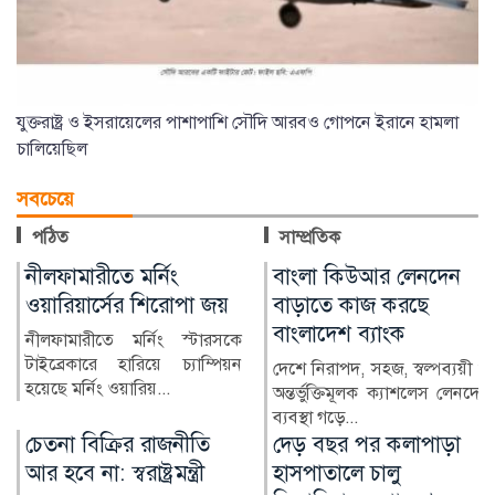
যুক্তরাষ্ট্র ও ইসরায়েলের পাশাপাশি সৌদি আরবও গোপনে ইরানে হামলা
চালিয়েছিল
সবচেয়ে
পঠিত
সাম্প্রতিক
বাংলা কিউআর লেনদেন
অনলাইন জুয়ায় সর্বস্বান্ত,
বাড়াতে কাজ করছে
বিদেশে পাচার শত শত
বাংলাদেশ ব্যাংক
কোটি টাকা
দেশে নিরাপদ, সহজ, স্বল্পব্যয়ী ও
মুঠোফোনে কয়েকটি ক্লিক, আর
অন্তর্ভুক্তিমূলক ক্যাশলেস লেনদেন
অল্প সময়েই দ্বিগুণ-তিনগুণ টাকা
ব্যবস্থা গড়ে...
—অনলাইন জুয়ার ব...
দেড় বছর পর কলাপাড়া
ঝুঁকিপূর্ণ ভবনেই চলছে
হাসপাতালে চালু
আইন কলেজ