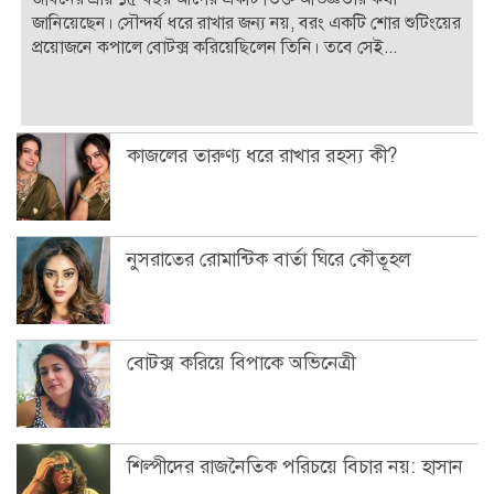
জানিয়েছেন। সৌন্দর্য ধরে রাখার জন্য নয়, বরং একটি শোর শুটিংয়ের
প্রয়োজনে কপালে বোটক্স করিয়েছিলেন তিনি। তবে সেই...
কাজলের তারুণ্য ধরে রাখার রহস্য কী?
নুসরাতের রোমান্টিক বার্তা ঘিরে কৌতূহল
বোটক্স করিয়ে বিপাকে অভিনেত্রী
শিল্পীদের রাজনৈতিক পরিচয়ে বিচার নয়: হাসান