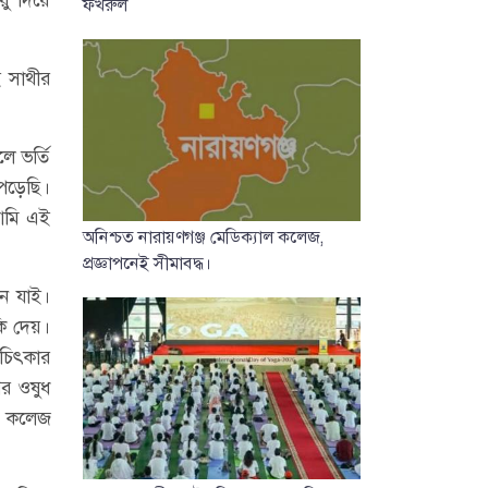
ফখরুল
ই সাথীর
ে ভর্তি
পড়েছি।
 আমি এই
অনিশ্চত নারায়ণগঞ্জ মেডিক্যাল কলেজ,
প্রজ্ঞাপনেই সীমাবদ্ধ।
নে যাই।
ি দেয়।
 চিৎকার
পর ওষুধ
েল কলেজ