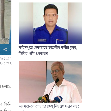
ফরিদপুরে হেফাজতে ছাত্রলীগ কর্মীর মৃত্যু,
ডিবির ওসি প্রত্যাহার
০২৬ ১০:৫২
০২৬ ১০:৫২
ো চলতে
য় তিনি
জনসচেতনতা ছাড়া ডেঙ্গু নিয়ন্ত্রণ সম্ভব নয়:
ু দিয়ে