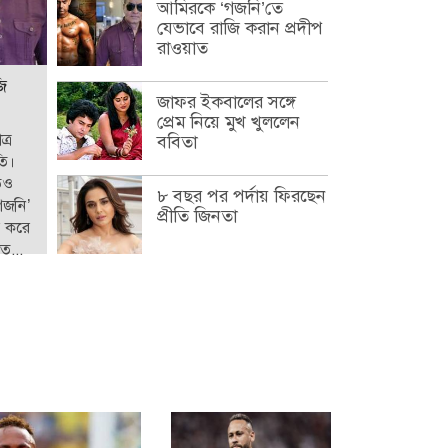
আমিরকে ‘গজনি’তে
যেভাবে রাজি করান প্রদীপ
রাওয়াত
ি
জাফর ইকবালের সঙ্গে
প্রেম নিয়ে মুখ খুললেন
্র
ববিতা
তি।
াতও
৮ বছর পর পর্দায় ফিরছেন
গজনি’
প্রীতি জিনতা
য় করে
ত...