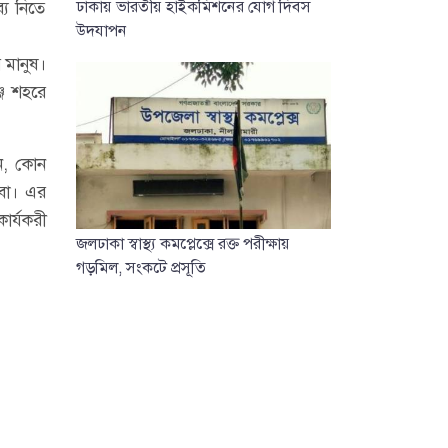
্য নিতে
ঢাকায় ভারতীয় হাইকমিশনের যোগ দিবস
উদযাপন
 মানুষ।
্জ শহরে
ান, কোন
বো। এর
ার্যকরী
জলঢাকা স্বাস্থ্য কমপ্লেক্সে রক্ত পরীক্ষায়
গড়মিল, সংকটে প্রসূতি