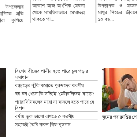
কাজী রওনাকুল 
আকাশ আজ আংশিক মেঘলা
বিমানবন্দরের বহির্গমন
উপস্থাপক ও মডেল
োহরদীতে
র উপজেলার
থেকে সাময়িকভাবে মেঘাচ্ছন্ন
টার্মিনালের বলাকা লাউঞ্জে
মাথুর নিজের জীবনের
টিপু
াকা গভীর
লিতে প্রতি
থাকতে পা...
আগু...
১৫ বছ...
হীদ (৭) ও
াসীরা কুপিয়ে
পিরোজপুর প্রত
পিরোজপুরের ক
উপজেলার রঘু
এবতেদায়ী মাদ্রাসা...
বিশেষ বীজের পানীয় হতে পারে চুল পড়ার
সমাধান
বন্ধ্যত্বের ঝুঁকি কমাতে পুরুষদের করণীয়
ঘন ঘন খেলে কি সত্যিই ‘মেটাবলিজম’ বাড়ে?
প্যারাসিটামলের মাত্রা না মানলে হতে পারে যে
বিপদ
বর্ষায় ত্বক ভালো রাখতে ৫ করণীয়
ঘুমের পর ক্লান্তির 
সহজেই তৈরি করুন বিফ নুডলস