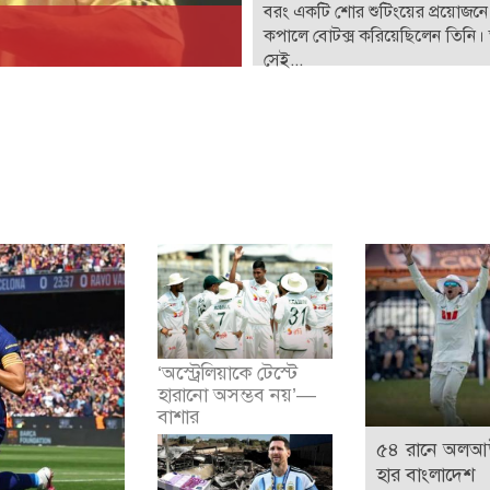
বরং একটি শোর শুটিংয়ের প্রয়োজনে
কপালে বোটক্স করিয়েছিলেন তিনি।
সেই...
‘অস্ট্রেলিয়াকে টেস্টে
হারানো অসম্ভব নয়’—
বাশার
৫৪ রানে অলআউ
হার বাংলাদেশ