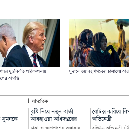
র গাজা যুদ্ধবিরতি পরিকল্পনায়
সুদানে ভয়াবহ গণহত্যা চালালো 
েলের আপত্তি
সাম্প্রতিক
োবায়
বৃষ্টি নিয়ে নতুন বার্তা
শাহজালাল বিমানবন্দরের
বোটক্স করিয়ে বি
পিরোজপুরে নির্মা
র্মান্তিক
 সুমনকে
আবহাওয়া অধিদপ্তরের
বলাকা লাউঞ্জে আগুন
অভিনেত্রী
মাদ্রাসা কাম সাইক
সেন্টার পরিদর্শন
ঢাকা ও আশপাশের এলাকার
হযরত শাহজালাল আন্তর্জাতিক
বলিউড অভিনেত্রী, ট