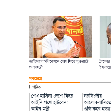
জাতিসংঘ অধিবেশনে যোগ দিতে যুক্তরাষ্ট্রে
ট্রাম্পে
প্রধানমন্ত্রী
ইসরায়
সবচেয়ে
পঠিত
ীয় যুদ্ধ ছিল
টকাল
আন্তর্জাতিক আদিবাসী
শেখ হাসিনা দেশে ফিরে
মনোহরদীতে ড
নরসিংদীর
০ কোটি
দিবস ২০২৬ : বৈচিত্র্যে
আইনি পথে হাটবেন:
ডুবে দুই শিশুর ম
আলোকবালিতে
ুম প্রকল্প
সমৃদ্ধ বাংলাদেশে মর্যাদা
আইন মন্ত্রী
মৃত্যু
গুলি করে হত্যা
িজ উদ্দিন আহমদ