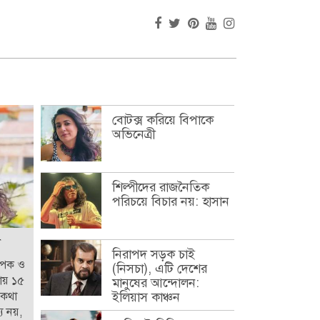
বোটক্স করিয়ে বিপাকে
অভিনেত্রী
শিল্পীদের রাজনৈতিক
পরিচয়ে বিচার নয়: হাসান
নিরাপদ সড়ক চাই
থাপক ও
(নিসচা), এটি দেশের
রায় ১৫
মানুষের আন্দোলন:
ইলিয়াস কাঞ্চন
 কথা
য নয়,