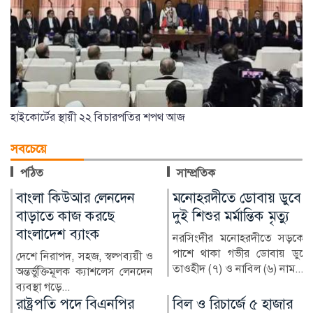
হাইকোর্টের স্থায়ী ২২ বিচারপতির শপথ আজ
সবচেয়ে
পঠিত
সাম্প্রতিক
মনোহরদীতে ডোবায় ডুবে
অনলাইন জুয়ায় সর্বস্বান্ত,
দুই শিশুর মর্মান্তিক মৃত্যু
বিদেশে পাচার শত শত
কোটি টাকা
নরসিংদীর মনোহরদীতে সড়কের
পাশে থাকা গভীর ডোবায় ডুবে
ও
মুঠোফোনে কয়েকটি ক্লিক, আ
তাওহীদ (৭) ও নাবিল (৬) নাম...
ন
অল্প সময়েই দ্বিগুণ-তিনগুণ টাক
—অনলাইন জুয়ার ব...
বিল ও রিচার্জে ৫ হাজার
গুরুতর ক্যানসারে