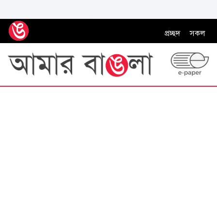
প্রচ্ছদ
সকল