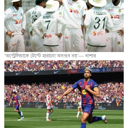
‘অস্ট্রেলিয়াকে টেস্টে হারানো অসম্ভব নয়’— বাশার