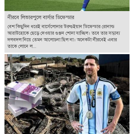
নীরবে লিভারপুলে বার্সার ডিফেন্ডার
বেশ কিছুদিন ধরেই বার্সেলোনার উরুগুইয়ান ডিফেন্ডার রোনাল্ড
আরাউহোকে ছেড়ে দেওয়ার গুঞ্জন শোনা যাচ্ছিল। তবে তার সম্ভাব্য
দলবদল নিয়ে তেমন আলোচনা ছিল না। অনেকটা নীরবেই এবার
তাকে লোনে ল...