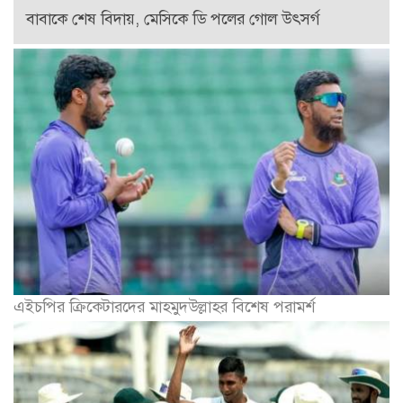
বাবাকে শেষ বিদায়, মেসিকে ডি পলের গোল উৎসর্গ
এইচপির ক্রিকেটারদের মাহমুদউল্লাহর বিশেষ পরামর্শ