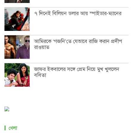
৭ দিনেই বিলিয়ন ডলার আয় স্পাইডার-ম্যানের
আমিরকে ‘গজনি’তে যেভাবে রাজি করান প্রদীপ
রাওয়াত
জাফর ইকবালের সঙ্গে প্রেম নিয়ে মুখ খুললেন
ববিতা
খেলা