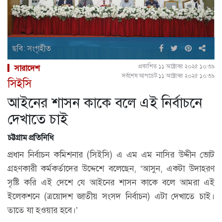
ছবি: সংগৃহীত
প্রকাশিত ১১ অক্টোবর ২০২৫ ১০:৩৯
সারাদেশ
সর্বশেষ আপডেট ১১ অক্টোবর ২০২৫ ১০:৩৯
সিইসি
আইনের শাসন কাকে বলে এই নির্বাচনে
দেখাতে চাই
চট্টগ্রাম প্রতিনিধি
প্রধান নির্বাচন কমিশনার (সিইসি) এ এম এম নাসির উদ্দীন ভোট
গ্রহণকারী কর্মকর্তাদের উদ্দেশে বলেছেন, ‘আসুন, একটা উদাহরণ
সৃষ্টি করি এই দেশে যে আইনের শাসন কাকে বলে আমরা এই
ইলেকশনে (ত্রয়োদশ জাতীয় সংসদ নির্বাচন) এটা দেখাতে চাই।
তাতে যা হওয়ার হবে।’