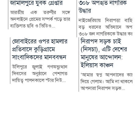
জামালপুরে যুবক গ্রেপ্তার
৩০৮ অপহৃত নাগরিক
উদ্ধার
ভারতীয় এক তরুণীর সঙ্গে
অনলাইনে প্রেমের সম্পর্ক গড়ে তার
নাইজেরিয়ায় নিরাপত্তা বাহিনীর
ব্যক্তিগত ছবি ও ভিডিও...
বড় ধরনের অভিযানে অপহৃত
৩০৮ জন নাগরিককে উদ্ধার কর...
জোবাইরের ওপর হামলার
নিরাপদ সড়ক চাই
প্রতিবাদে কুড়িগ্রামে
(নিসচা), এটি দেশের
সাংবাদিকদের মানববন্ধন
মানুষের আন্দোলন:
ইলিয়াস কাঞ্চন
উলিপুরে জুলাই গণঅভ্যুত্থান
দিবসের অনুষ্ঠানে পেশাগত
‘আমার স্বপ্ন আপনাদের কাছে
দায়িত্ব পালনকালে স্টার নিউ...
দিয়ে গেলাম। আমি না থাকলেও
আপনারা নিরাপদ সড়ক...