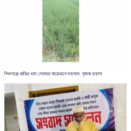
শিবগঞ্জে জমির ধান পোকার আক্রমণে সয়লাব. কৃষক হতাশ