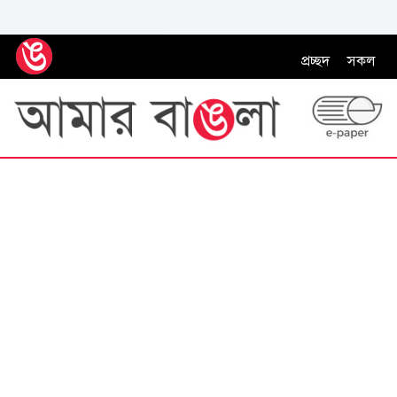
প্রচ্ছদ
সকল