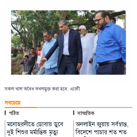
সকল খাল অবৈধ দখলমুক্ত করা হবে: এ্যানী
সবচেয়ে
পঠিত
সাম্প্রতিক
অনলাইন জুয়ায় সর্বস্বান্ত,
অর্ধশতাধিক বাংলাদেশিসহ
বিদেশে পাচার শত শত
২০২ অভিবাসী উদ্ধার