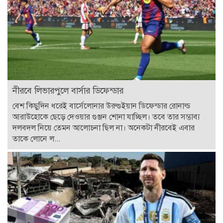
নীরবে লিভারপুলে বার্সার ডিফেন্ডার
বেশ কিছুদিন ধরেই বার্সেলোনার উরুগুইয়ান ডিফেন্ডার রোনাল্ড
আরাউহোকে ছেড়ে দেওয়ার গুঞ্জন শোনা যাচ্ছিল। তবে তার সম্ভাব্য
দলবদল নিয়ে তেমন আলোচনা ছিল না। অনেকটা নীরবেই এবার
তাকে লোনে ল...