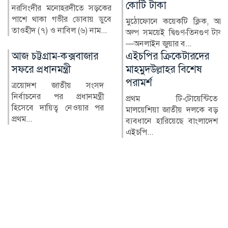
কোটি টাকা
গ্রিসের ক্রিট দ্বীপের কাছে পৃথক
অভিযানে ৪৮ ঘণ্টারও কম সময়ে
মুঠোফোনে কয়েকটি ক্লিক, আর
২০২ জন অভিবাসীকে উ...
অল্প সময়েই দ্বিগুণ-তিনগুণ টাকা
—অনলাইন জুয়ার ব...
এইচপির ক্রিকেটারদের
গাজায় ধ্বংসস্তূপ থেকে
মাহমুদউল্লাহর বিশেষ
১৯ লাশ উদ্ধার
পরামর্শ
ফিলিস্তিনের অবরুদ্ধ গাজা
উপত্যকায় ইসরাইলি হামলায়
প্রথম টি-টোয়েন্টিতে
ধ্বংস হয়ে যাওয়া ভবনগুলোর
মালয়েশিয়া জাতীয় দলকে বড়
ধ্ব...
ব্যবধানে হারিয়েছে বাংলাদেশ
এইচপি...