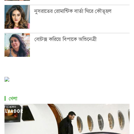
নুসরাতের রোমান্টিক বার্তা ঘিরে কৌতূহল
বোটক্স করিয়ে বিপাকে অভিনেত্রী
খেলা