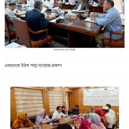
একনেকে উঠল পদ্মা ব্যারাজ প্রকল্প