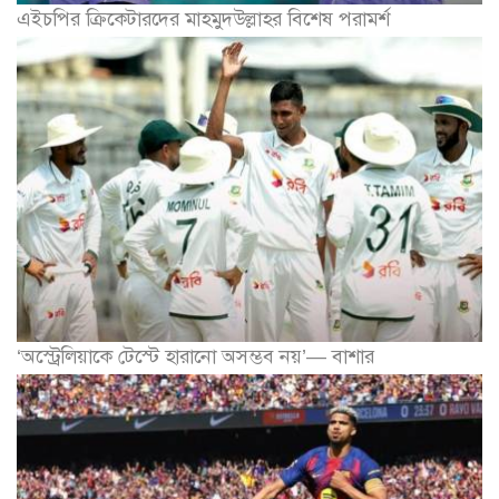
এইচপির ক্রিকেটারদের মাহমুদউল্লাহর বিশেষ পরামর্শ
‘অস্ট্রেলিয়াকে টেস্টে হারানো অসম্ভব নয়’— বাশার