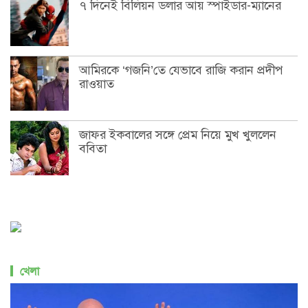
৭ দিনেই বিলিয়ন ডলার আয় স্পাইডার-ম্যানের
আমিরকে ‘গজনি’তে যেভাবে রাজি করান প্রদীপ
রাওয়াত
জাফর ইকবালের সঙ্গে প্রেম নিয়ে মুখ খুললেন
ববিতা
খেলা