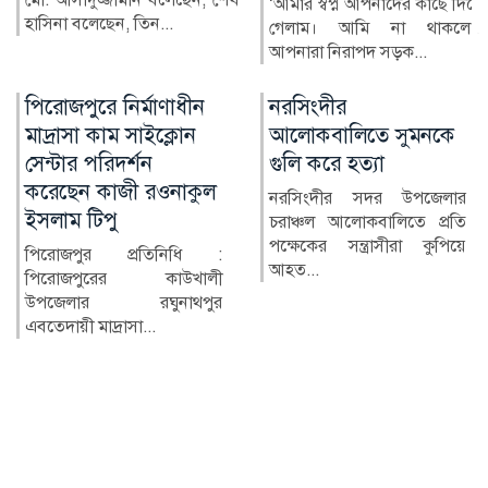
‘আমার স্বপ্ন আপনাদের কাছে দিয়ে
গেলাম। আমি না থাকলেও
পিরোজপুর প্রতিনিধি :
আপনারা নিরাপদ সড়ক...
পিরোজপুরের কাউখালী উপজেলার
রঘুনাথপুর এবতেদায়ী মাদ্রাসা...
নরসিংদীর
জোবাইরের ওপর হামলার
আলোকবালিতে সুমনকে
প্রতিবাদে কুড়িগ্রামে
গুলি করে হত্যা
সাংবাদিকদের মানববন্ধন
নরসিংদীর সদর উপজেলার
উলিপুরে জুলাই গণঅভ্যুত্থান
চরাঞ্চল আলোকবালিতে প্রতি
দিবসের অনুষ্ঠানে পেশাগত
পক্ষেকের সন্ত্রাসীরা কুপিয়ে
দায়িত্ব পালনকালে স্টার নিউ...
আহত...