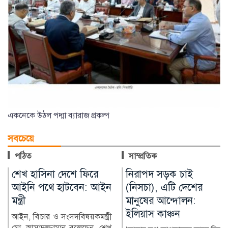
একনেকে উঠল পদ্মা ব্যারাজ প্রকল্প
সবচেয়ে
পঠিত
সাম্প্রতিক
নিরাপদ সড়ক চাই
পিরোজপুরে নির্মাণাধীন
(নিসচা), এটি দেশের
মাদ্রাসা কাম সাইক্লোন
মানুষের আন্দোলন:
সেন্টার পরিদর্শন করেছেন
ইলিয়াস কাঞ্চন
কাজী রওনাকুল ইসলাম
টিপু