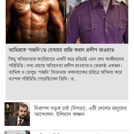
আমিরকে ‘গজনি’তে যেভাবে রাজি করান প্রদীপ রাওয়াত
কিছু অভিনেতার ক্যারিয়ারে একটি মাত্র চরিত্রই এনে দেয় আজীবনের
পরিচিতি। সদ্য প্রয়াত অভিনেতা প্রদীপ রাওয়াতও তেমনই একজন।
তামিল ও তেলুগু ‘গজনি’ সিনেমায় খলনায়কের চরিত্রে অভিনয় করে
ব্যাপক পরিচিতি পেয়েছিলেন তিনি। ত...
নিরাপদ সড়ক চাই (নিসচা), এটি দেশের মানুষের
আন্দোলন: ইলিয়াস কাঞ্চন