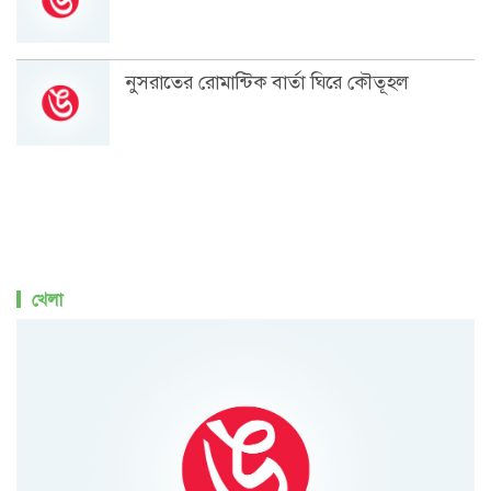
নুসরাতের রোমান্টিক বার্তা ঘিরে কৌতূহল
খেলা