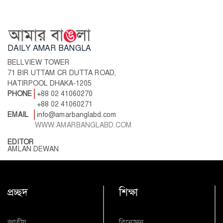
DAILY AMAR BANGLA
BELLVIEW TOWER
71 BIR UTTAM CR DUTTA ROAD,
HATIRPOOL DHAKA-1205
PHONE
+88 02 41060270
+88 02 41060271
EMAIL
info@amarbanglabd.com
WWW.AMARBANGLABD.COM
EDITOR
AMLAN DEWAN
প্রচ্ছদ
শিক্ষা
জাতীয়
বিনোদন