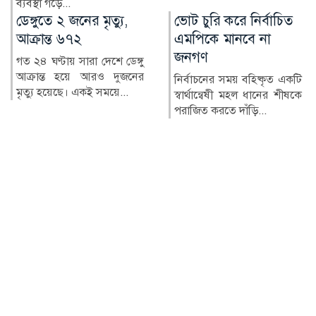
—অনলাইন জুয়ার ব...
ভোট চুরি করে নির্বাচিত
সাভারে ইয়াবাসহ নারী
এমপিকে মানবে না
মাদক ব্যবসায়ী গ্রেপ্তার
জনগণ
সাভারের কাঞ্চনপুর বেদেপল্লী
এলাকায় অভিযান চালিয়ে ৪০
নির্বাচনের সময় বহিষ্কৃত একটি
পিস ইয়াবা ট্যাবলেটসহ সুরা...
স্বার্থান্বেষী মহল ধানের শীষকে
পরাজিত করতে দাঁড়ি...