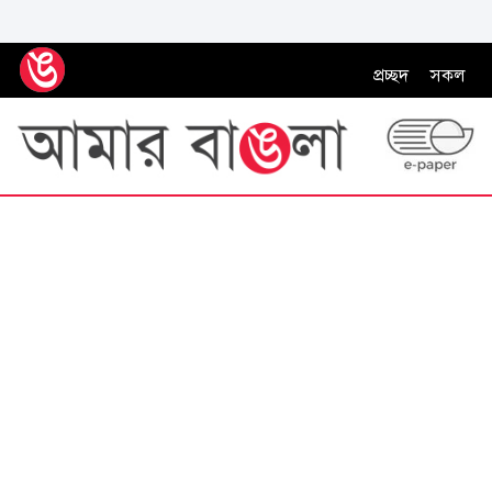
প্রচ্ছদ
সকল