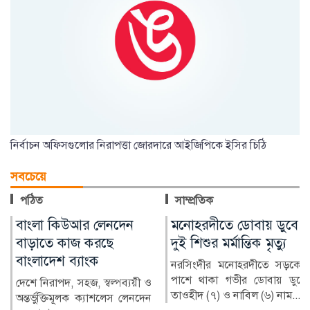
নির্বাচন অফিসগুলোর নিরাপত্তা জোরদারে আইজিপিকে ইসির চিঠি
সবচেয়ে
পঠিত
সাম্প্রতিক
মনোহরদীতে ডোবায় ডুবে
অনলাইন জুয়ায় সর্বস্বান্ত,
দুই শিশুর মর্মান্তিক মৃত্যু
বিদেশে পাচার শত শত
কোটি টাকা
নরসিংদীর মনোহরদীতে সড়কের
পাশে থাকা গভীর ডোবায় ডুবে
মুঠোফোনে কয়েকটি ক্লিক, আর
তাওহীদ (৭) ও নাবিল (৬) নাম...
অল্প সময়েই দ্বিগুণ-তিনগুণ টাকা