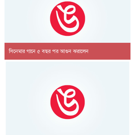
সিনেমার গানে ৫ বছর পর আগুন ঝরালেন