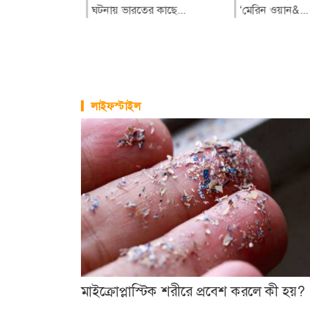
ঘটনায় ভারতের কাছে...
সুন্দরবনের জীব
‘মেরিন ওয়ান&...
উলিপুরে জুলাই গণঅভ্যুত্থান
রক্ষায়...
দিবসের অনুষ্ঠানে পেশাগত
দায়িত্ব পালনকালে স্টার
নিউ...
লাইফস্টাইল
মাইক্রোপ্লাস্টিক শরীরে প্রবেশ করলে কী হয়?