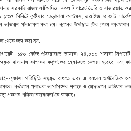
ানায় সরকারি রাজস্ব ফাঁকি দিয়ে নকল সিগারেট তৈরি ও বাজারজাত করা
 ১:৩৫ মিনিটে কুষ্টিয়ার ভেড়ামারা কাস্টমস, এক্সাইজ ও ভ্যাট সার্ক
 যৌথ অভিযান পরিচালনা করা হয়। র‌্যাবের উপস্থিতি টের পেয়ে কারখানার
্থল থেকে জব্দ করা হয়:
র সিগারেট। ১৫০ কেজি প্রক্রিয়াজাত তামাক। ২৪,০০০ শলাকা সিগারে
্দকৃত মালামাল কাস্টমস কর্তৃপক্ষের হেফাজতে নেওয়া হয়েছে এবং কা
আইন-শৃঙ্খলা পরিস্থিতি সমুন্নত রাখতে এবং এ ধরনের অর্থনৈতিক 
থাকবে। বর্তমানে পলাতক আসামিদের শনাক্ত ও গ্রেফতারে অভিযান চল
থা গ্রহণের প্রক্রিয়া বাস্তবায়নাধীন রয়েছে।