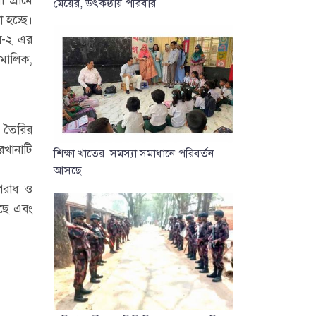
মেয়ের, উৎকণ্ঠায় পরিবার
 হচ্ছে।
েল-২ এর
 মালিক,
ট তৈরির
রখানাটি
শিক্ষা খাতের সমস্যা সমাধানে পরিবর্তন
আসছে
অপরাধ ও
ছে এবং