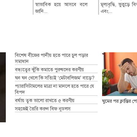
বৈচিত্র্য
স্বাভাবিক হয়ে আসবে বলে
তার ব্যক্তিগত ছবি ও ভিডিও...
মূল্যবৃদ্ধি, ভুতুড়ে ব
৩০৮ জন নাগরিককে
জানি...
এবং...
কর...
বিশেষ বীজের পানীয় হতে পারে চুল পড়ার
সমাধান
বন্ধ্যত্বের ঝুঁকি কমাতে পুরুষদের করণীয়
ঘন ঘন খেলে কি সত্যিই ‘মেটাবলিজম’ বাড়ে?
প্যারাসিটামলের মাত্রা না মানলে হতে পারে যে
বিপদ
বর্ষায় ত্বক ভালো রাখতে ৫ করণীয়
ঘুমের পর ক্লান্তির 
সহজেই তৈরি করুন বিফ নুডলস