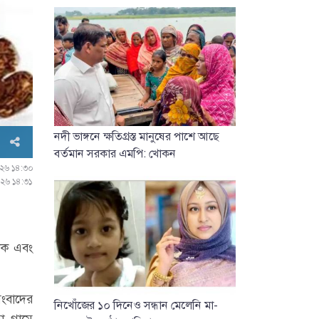
নদী ভাঙ্গনে ক্ষতিগ্রস্ত মানুষের পাশে আছে
বর্তমান সরকার এমপি: খোকন
০২৬ ১৪:৩০
০২৬ ১৪:৩১
মাক এবং
সংবাদের
নিখোঁজের ১০ দিনেও সন্ধান মেলেনি মা-
 গ্রামে