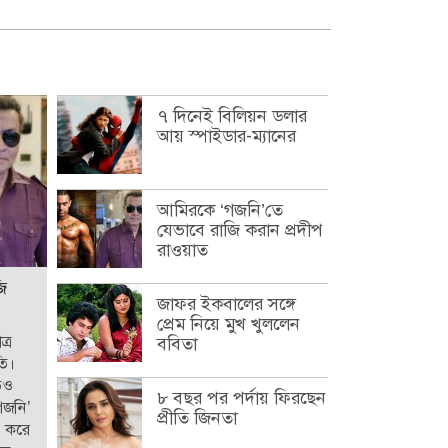
৭ দিনেই বিলিয়ন ডলার
আয় স্পাইডার-ম্যানের
আমিরকে ‘গজনি’তে
যেভাবে রাজি করান প্রদীপ
রাওয়াত
ি
জাফর ইকবালের সঙ্গে
প্রেম নিয়ে মুখ খুললেন
্র
ববিতা
তি।
াতও
৮ বছর পর পর্দায় ফিরছেন
গজনি’
প্রীতি জিনতা
য় করে