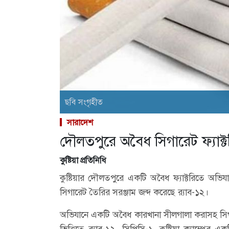
ছবি সংগৃহীত
সারাদেশ
দৌলতপুরে অবৈধ সিগারেট ফ্যাক্টর
কুষ্টিয়া প্রতিনিধি
কুষ্টিয়ার দৌলতপুরে একটি অবৈধ ফ্যাক্টরিতে অভিযা
সিগারেট তৈরির সরঞ্জাম জব্দ করেছে র‌্যাব-১২।
অভিযানে একটি অবৈধ কারখানা সীলগালা করাসহ সিগা
ভিত্তিতে র‌্যাব-১২, সিপিসি-১, কুষ্টিয়া ক্যাম্প