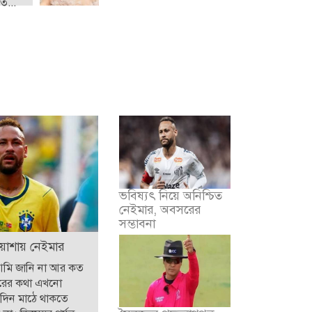
ত...
ভবিষ্যৎ নিয়ে অনিশ্চিত
নেইমার, অবসরের
সম্ভাবনা
য়াশায় নেইমার
আমি জানি না আর কত
রের কথা এখনো
 দিন মাঠে থাকতে