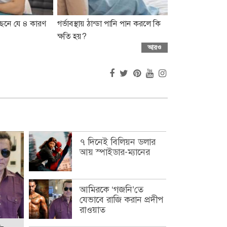
পেছনে যে ৪ কারণ
গর্ভাবস্থায় ঠান্ডা পানি পান করলে কি
ক্ষতি হয়?
আরও
৭ দিনেই বিলিয়ন ডলার
আয় স্পাইডার-ম্যানের
আমিরকে ‘গজনি’তে
যেভাবে রাজি করান প্রদীপ
রাওয়াত