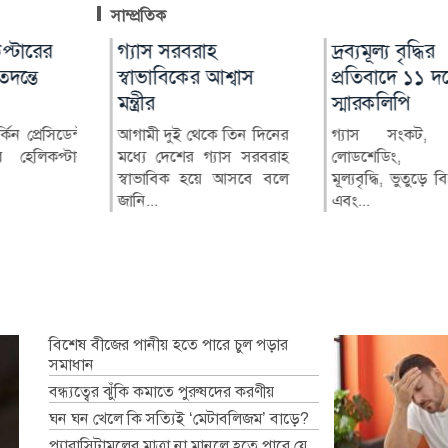
সাম্প্রতিক
প্টারের
গ্যাস সরবরাহ
ভারতীয় তরুণীর
দ্রব্যমূল্য বৃদ্ধির
নাইজেরিয়ায় অভি
মর্শ
ন্তে
স্বাভাবিকের আশ্বাস
অভিযোগে জামালপুরে
প্রতিবাদে ১১ দল
৩০৮ অপহৃত নাগ
মন্ত্রীর
যুবক গ্রেপ্তার
স্মারকলিপি
উদ্ধার
িন দূষণের
ন প্রেসিডেন্ট
আগামী দুই থেকে তিন দিনের
ভারতীয় এক তরুণীর সঙ্গে
গ্যাস সংকট, দীর্ঘ
নাইজেরিয়ায় নিরাপত্ত
াব থেকে
র হেলিকপ্টার
মধ্যে দেশের গ্যাস সরবরাহ
অনলাইনে প্রেমের সম্পর্ক গড়ে
লোডশেডিং, বিদ্
বড় ধরনের অভিযান
বৈচিত্র্য
স্বাভাবিক হয়ে আসবে বলে
তার ব্যক্তিগত ছবি ও ভিডিও...
মূল্যবৃদ্ধি, ভুতুড়ে ব
৩০৮ জন নাগরিককে
জানি...
এবং...
কর...
বিশেষ বীজের পানীয় হতে পারে চুল পড়ার
সমাধান
বন্ধ্যত্বের ঝুঁকি কমাতে পুরুষদের করণীয়
ঘন ঘন খেলে কি সত্যিই ‘মেটাবলিজম’ বাড়ে?
প্যারাসিটামলের মাত্রা না মানলে হতে পারে যে