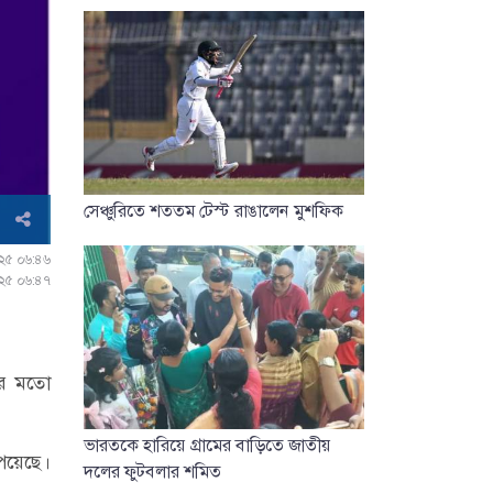
সেঞ্চুরিতে শততম টেস্ট রাঙালেন মুশফিক
২০২৫ ০৬:৪৬
০২৫ ০৬:৪৭
রের মতো
ভারতকে হারিয়ে গ্রামের বাড়িতে জাতীয়
পেয়েছে।
দলের ফুটবলার শমিত