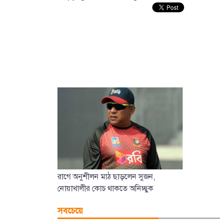
রাগে অনুশীলন মাঠ ছাড়লেন সুজন,
নোয়াখালীর কোচ থাকতে অনিচ্ছুক
সবচেয়ে