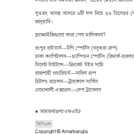
সুতরাং আসন্ন আসরে ৬টি দল নিয়ে ২৬ ডিসেম্বর (
জানুয়ারি।
ফ্র্যাঞ্চাইজিগুলো কারা পেল মালিকানা?
রংপুর রাইডার্স—টগি স্পোর্টস (বসুন্ধরা গ্রুপ)
ঢাকা ক্যাপিটালস—চ্যাম্পিয়ন স্পোর্টস (রিমার্ক-হারল্য
সিলেট টাইটান্স—ক্রিকেট উইথ সামি
রাজশাহী ওয়ারিয়র্স—নাবিল গ্রুপ
চিটাগং রয়েলস—ট্রায়াঙ্গাল সার্ভিস
নোয়াখালী এক্সপ্রেস—দেশ ট্রাভেলস
● আমারবাঙলা/এফএইচ
বিপিএল
Copyright © Amarbangla