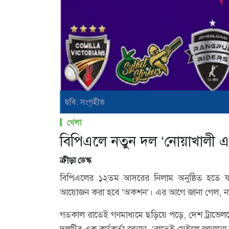
ছবি: সংগৃহীত
খেলা
বিপিএলে নতুন দল ‘নোয়াখালী এক্
ক্রীড়া ডেস্ক
বিপিএলের ১২তম আসরের নিলাম অনুষ্ঠিত হতে যাচ্
আয়োজন করা হবে ‘অকশন’। এর আগে জানা গেল, নতুন ফ্র্
গতকাল রাতেই গণমাধ্যমে ছড়িয়ে পড়ে, দেশ ট্রাভেল
দলটির এক কর্মকর্তা জানান, ‘রাতেই মেইলে জানানো 