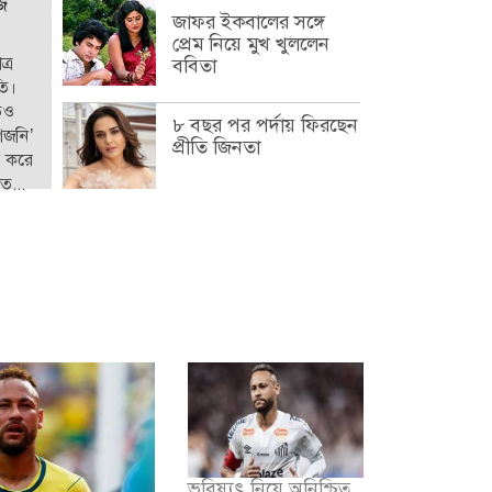
ি
জাফর ইকবালের সঙ্গে
প্রেম নিয়ে মুখ খুললেন
্র
ববিতা
তি।
াতও
৮ বছর পর পর্দায় ফিরছেন
গজনি’
প্রীতি জিনতা
য় করে
ত...
ভবিষ্যৎ নিয়ে অনিশ্চিত