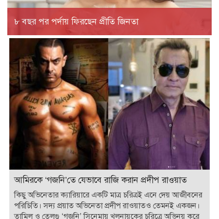
৮ বছর পর পর্দায় ফিরছেন প্রীতি জিনতা
আমিরকে ‘গজনি’তে যেভাবে রাজি করান প্রদীপ রাওয়াত
কিছু অভিনেতার ক্যারিয়ারে একটি মাত্র চরিত্রই এনে দেয় আজীবনের
পরিচিতি। সদ্য প্রয়াত অভিনেতা প্রদীপ রাওয়াতও তেমনই একজন।
তামিল ও তেলুগু ‘গজনি’ সিনেমায় খলনায়কের চরিত্রে অভিনয় করে