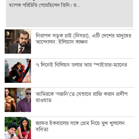
ব্যাপক পরিচিতি পেয়েছিলেন তিনি। ত...
নিরাপদ সড়ক চাই (নিসচা), এটি দেশের মানুষের
আন্দোলন: ইলিয়াস কাঞ্চন
৭ দিনেই বিলিয়ন ডলার আয় স্পাইডার-ম্যানের
আমিরকে ‘গজনি’তে যেভাবে রাজি করান প্রদীপ
রাওয়াত
জাফর ইকবালের সঙ্গে প্রেম নিয়ে মুখ খুললেন
ববিতা