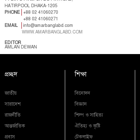
HATIRPOOL DHAKA-1205
PHONE
+88 02 41060270
+88 02 41060271
EMAIL
info@amarbanglabd.com
WWW.AMARBANGLABD.COM
EDITOR
AMLAN DEWAN
প্রচ্ছদ
শিক্ষা
জাতীয়
বিনোদন
সারাদেশ
বিজ্ঞান
রাজনীতি
শিল্প ও সাহিত্য
আন্তর্জাতিক
ঐতিহ্য ও কৃষ্টি
প্রবাস
টেকলাইফ