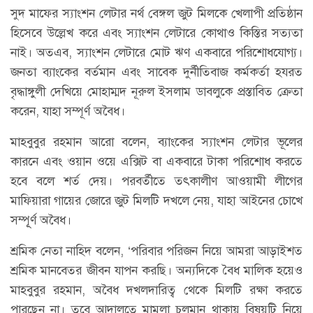
সুদ মাফের স্যাংশন লেটার নর্থ বেঙ্গল জুট মিলকে খেলাপী প্রতিষ্ঠান
হিসেবে উল্লেখ করে এবং স্যাংশন লেটারে কোথাও কিস্তির সত্যতা
নাই। অতএব, স্যাংশন লেটারে মোট ঋণ একবারে পরিশোধযোগ্য।
জনতা ব্যাংকের বর্তমান এবং সাবেক দুর্নীতিবাজ কর্মকর্তা হযরত
বৃদ্ধাঙ্গুলী দেখিয়ে মোহাম্মদ নূরুল ইসলাম ডাবলুকে প্রস্তাবিত ক্রেতা
করেন, যাহা সম্পূর্ণ অবৈধ।
মাহবুবুর রহমান আরো বলেন, ব্যাংকের স্যাংশন লেটার ভূলের
কারনে এবং ওয়ান ওয়ে এক্সিট বা একবারে টাকা পরিশোধ করতে
হবে বলে শর্ত দেয়। পরবর্তীতে তৎকালীণ আওয়ামী লীগের
মাফিয়ারা গায়ের জোরে জুট মিলটি দখলে নেয়, যাহা আইনের চোখে
সম্পূূর্ণ অবৈধ।
শ্রমিক নেতা নাহিদ বলেন, ‘পরিবার পরিজন নিয়ে আমরা আড়াইশত
শ্রমিক মানবেতর জীবন যাপন করছি। অন্যদিকে বৈধ মালিক হয়েও
মাহবুবুর রহমান, অবৈধ দখলদারিত্ব থেকে মিলটি রক্ষা করতে
পারছেন না। তবে আদালতে মামলা চলমান থাকায় বিষয়টি নিয়ে