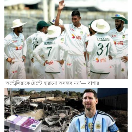
‘অস্ট্রেলিয়াকে টেস্টে হারানো অসম্ভব নয়’— বাশার