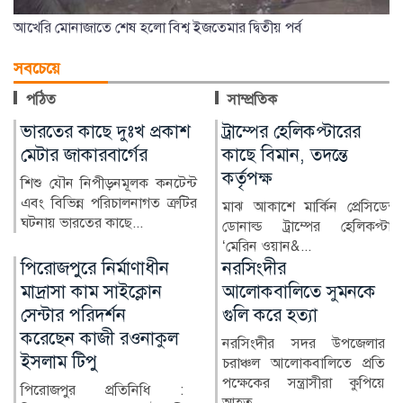
আখেরি মোনাজাতে শেষ হলো বিশ্ব ইজতেমার দ্বিতীয় পর্ব
সবচেয়ে
পঠিত
সাম্প্রতিক
ট্রাম্পের হেলিকপ্টারের
ভারতীয় তরুণীর অভিযোগে
কাছে বিমান, তদন্তে
জামালপুরে যুবক গ্রেপ্তার
কর্তৃপক্ষ
ভারতীয় এক তরুণীর সঙ্গে
অনলাইনে প্রেমের সম্পর্ক গড়ে তার
মাঝ আকাশে মার্কিন প্রেসিডেন্ট
ব্যক্তিগত ছবি ও ভিডিও...
ডোনাল্ড ট্রাম্পের হেলিকপ্টার
‘মেরিন ওয়ান&...
নরসিংদীর
জোবাইরের ওপর হামলার
আলোকবালিতে সুমনকে
প্রতিবাদে কুড়িগ্রামে
গুলি করে হত্যা
সাংবাদিকদের মানববন্ধন
নরসিংদীর সদর উপজেলার
উলিপুরে জুলাই গণঅভ্যুত্থান
চরাঞ্চল আলোকবালিতে প্রতি
দিবসের অনুষ্ঠানে পেশাগত
পক্ষেকের সন্ত্রাসীরা কুপিয়ে
দায়িত্ব পালনকালে স্টার নিউ...
আহত...