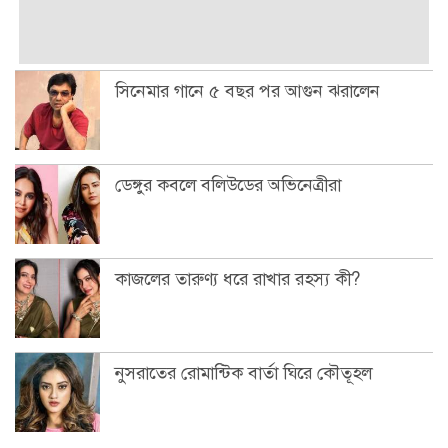
সিনেমার গানে ৫ বছর পর আগুন ঝরালেন
ডেঙ্গুর কবলে বলিউডের অভিনেত্রীরা
কাজলের তারুণ্য ধরে রাখার রহস্য কী?
নুসরাতের রোমান্টিক বার্তা ঘিরে কৌতূহল