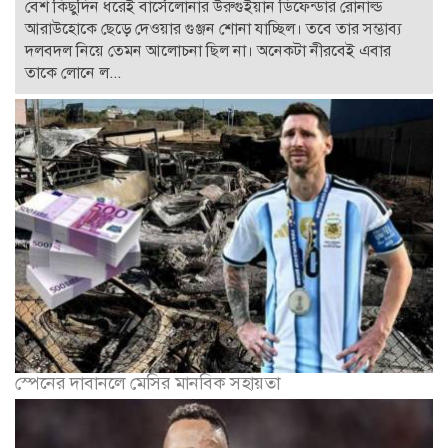
বেশ কিছুদিন ধরেই বার্সেলোনার উরুগুইয়ান ডিফেন্ডার রোনাল্ড
আরাউহোকে ছেড়ে দেওয়ার গুঞ্জন শোনা যাচ্ছিল। তবে তার সম্ভাব্য
দলবদল নিয়ে তেমন আলোচনা ছিল না। অনেকটা নীরবেই এবার
তাকে লোনে ল...
স্পেনের দাবানলে মেসির মানবিক সহায়তা