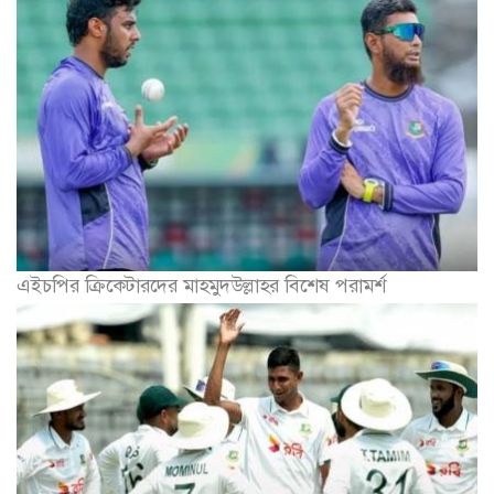
এইচপির ক্রিকেটারদের মাহমুদউল্লাহর বিশেষ পরামর্শ