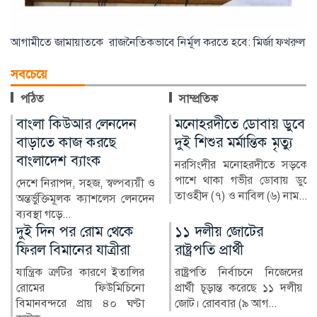
আগামীতে জামায়াতকে রাজনৈতিকভাবে নির্মূল করতে হবে: মির্জা ফখরুল
সবচেয়ে
পঠিত
সাম্প্রতিক
মনোহরদীতে ডোবায় ডুবে
অনলাইন জুয়ায় সর্বস্বান্ত,
দুই শিশুর মর্মান্তিক মৃত্যু
বিদেশে পাচার শত শত
কোটি টাকা
নরসিংদীর মনোহরদীতে সড়কের
পাশে থাকা গভীর ডোবায় ডুবে
 ও
মুঠোফোনে কয়েকটি ক্লিক, 
তাওহীদ (৭) ও নাবিল (৬) নাম...
েন
অল্প সময়েই দ্বিগুণ-তিনগুণ টা
—অনলাইন জুয়ার ব...
১১ দলীয় জোটের
মুকসুদপুরে ২৬ বছরেও
রাষ্ট্রপতি প্রার্থী
নির্মিত হয়নি বর্জ্য ফেলার
স্থায়ী ভাগাড়
রাষ্ট্রপতি নির্বাচনে নিজেদের
প্রার্থী চূড়ান্ত করেছে ১১ দলীয়
গোপালগঞ্জের মুকসুদপুর
জোট। রোববার (৯ আগ...
পৌরসভা প্রতিষ্ঠার প্রায় ২৬ বছর