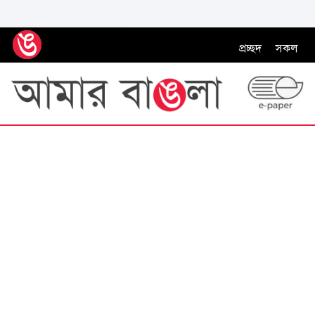
প্রচ্ছদ
সকল