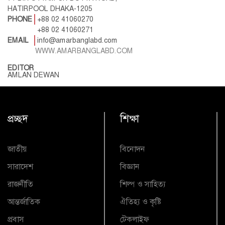
HATIRPOOL DHAKA-1205
PHONE
+88 02 41060270
+88 02 41060271
EMAIL
info@amarbanglabd.com
WWW.AMARBANGLABD.COM
EDITOR
AMLAN DEWAN
প্রচ্ছদ
শিক্ষা
জাতীয়
বিনোদন
সারাদেশ
বিজ্ঞান
রাজনীতি
শিল্প ও সাহিত্য
আন্তর্জাতিক
ঐতিহ্য ও কৃষ্টি
প্রবাস
টেকলাইফ