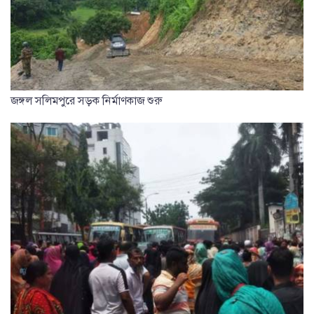
জঙ্গল সলিমপুরে সড়ক নির্মাণকাজ শুরু