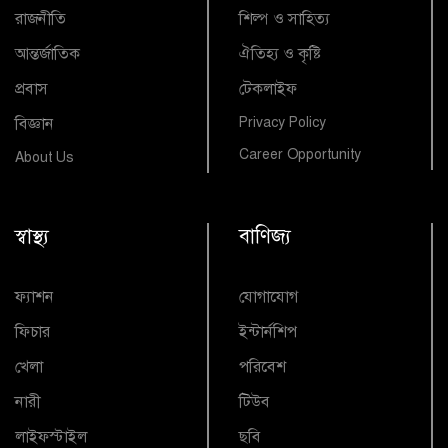
রাজনীতি
শিল্প ও সাহিত্য
আন্তর্জাতিক
ঐতিহ্য ও কৃষ্টি
প্রবাস
টেকলাইফ
বিজ্ঞান
Privacy Policy
Career Opportunity
About Us
স্বাস্থ্য
বাণিজ্য
ফ্যাশন
যোগাযোগ
ফিচার
ইন্টার্নশিপ
খেলা
পরিবেশ
নারী
টিউব
লাইফস্টাইল
ছবি