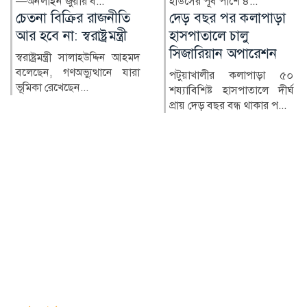
হাউসের পূর্ব পাশে ৪...
হাসিনা বলেছেন, তিন...
দেড় বছর পর কলাপাড়া
ঝুঁকিপূর্ণ ভবনেই চলছে
হাসপাতালে চালু
আইন কলেজ
সিজারিয়ান অপারেশন
বাংলাদেশের প্রথম সারির আইন
কলেজগুলোর অন্যতম
পটুয়াখালীর কলাপাড়া ৫০
নারায়ণগঞ্জ আইন কলেজ।
শয্যাবিশিষ্ট হাসপাতালে দীর্ঘ
তৎকালীন পূর্...
প্রায় দেড় বছর বন্ধ থাকার প...