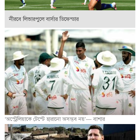
নীরবে লিভারপুলে বার্সার ডিফেন্ডার
‘অস্ট্রেলিয়াকে টেস্টে হারানো অসম্ভব নয়’— বাশার