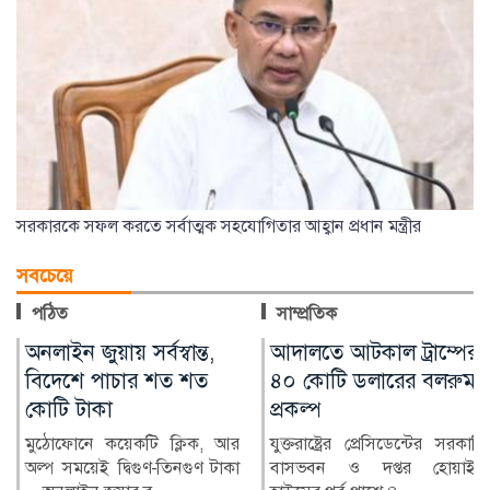
সরকারকে সফল করতে সর্বাত্মক সহযোগিতার আহ্বান প্রধান মন্ত্রীর
সবচেয়ে
পঠিত
সাম্প্রতিক
আদালতে আটকাল ট্রাম্পের
শেখ হাসিনা দেশে ফিরে
৪০ কোটি ডলারের বলরুম
আইনি পথে হাটবেন: আইন
প্রকল্প
মন্ত্রী
যুক্তরাষ্ট্রের প্রেসিডেন্টের সরকারি
আইন, বিচার ও সংসদবিষয়কমন্ত্রী
বাসভবন ও দপ্তর হোয়াইট
মো. আসাদুজ্জামান বলেছেন, শেখ