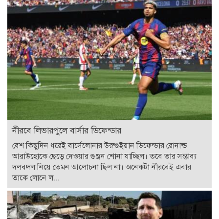
নীরবে লিভারপুলে বার্সার ডিফেন্ডার
বেশ কিছুদিন ধরেই বার্সেলোনার উরুগুইয়ান ডিফেন্ডার রোনাল্ড
আরাউহোকে ছেড়ে দেওয়ার গুঞ্জন শোনা যাচ্ছিল। তবে তার সম্ভাব্য
দলবদল নিয়ে তেমন আলোচনা ছিল না। অনেকটা নীরবেই এবার
তাকে লোনে ল...