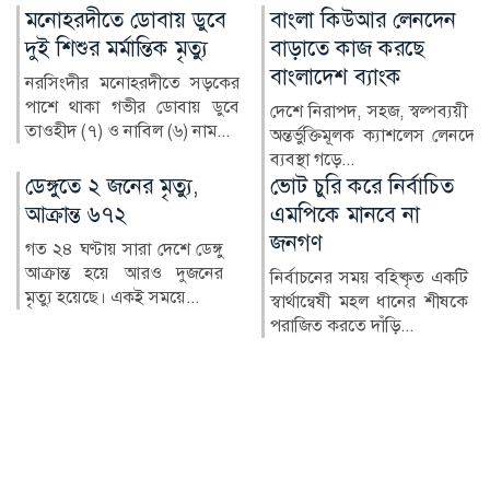
বাংলা কিউআর লেনদেন
অনলাইন জুয়ায় সর্বস্বান্ত,
বাড়াতে কাজ করছে
বিদেশে পাচার শত শত
বাংলাদেশ ব্যাংক
কোটি টাকা
দেশে নিরাপদ, সহজ, স্বল্পব্যয়ী ও
মুঠোফোনে কয়েকটি ক্লিক, আর
অন্তর্ভুক্তিমূলক ক্যাশলেস লেনদেন
অল্প সময়েই দ্বিগুণ-তিনগুণ টাকা
ব্যবস্থা গড়ে...
—অনলাইন জুয়ার ব...
ভোট চুরি করে নির্বাচিত
সাভারে ইয়াবাসহ নারী
এমপিকে মানবে না
মাদক ব্যবসায়ী গ্রেপ্তার
জনগণ
সাভারের কাঞ্চনপুর বেদেপল্লী
এলাকায় অভিযান চালিয়ে ৪০
নির্বাচনের সময় বহিষ্কৃত একটি
পিস ইয়াবা ট্যাবলেটসহ সুরা...
স্বার্থান্বেষী মহল ধানের শীষকে
পরাজিত করতে দাঁড়ি...