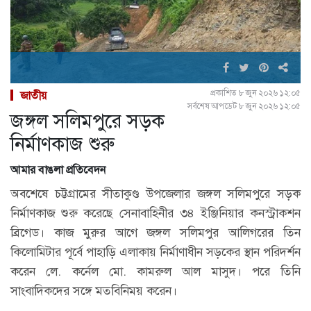
প্রকাশিত ৮ জুন ২০২৬ ১২:০৫
জাতীয়
সর্বশেষ আপডেট ৮ জুন ২০২৬ ১২:০৫
জঙ্গল সলিমপুরে সড়ক
নির্মাণকাজ শুরু
আমার বাঙলা প্রতিবেদন
অবশেষে চট্টগ্রামের সীতাকুণ্ড উপজেলার জঙ্গল সলিমপুরে সড়ক
নির্মাণকাজ শুরু করেছে সেনাবাহিনীর ৩৪ ইঞ্জিনিয়ার কনস্ট্রাকশন
ব্রিগেড। কাজ মুরুর আগে জঙ্গল সলিমপুর আলিগরের তিন
কিলোমিটার পূর্বে পাহাড়ি এলাকায় নির্মাণাধীন সড়কের স্থান পরিদর্শন
করেন লে. কর্নেল মো. কামরুল আল মাসুদ। পরে তিনি
সাংবাদিকদের সঙ্গে মতবিনিময় করেন।