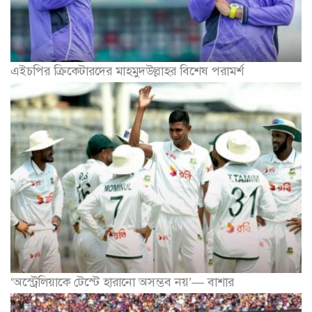
এইচপির ক্রিকেটারদের মাহমুদউল্লাহর বিশেষ পরামর্শ
‘অস্ট্রেলিয়াকে টেস্টে হারানো অসম্ভব নয়’— বাশার