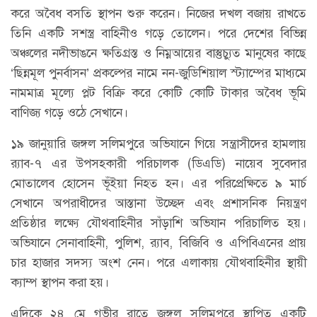
করে অবৈধ বসতি স্থাপন শুরু করেন। নিজের দখল বজায় রাখতে
তিনি একটি সশস্ত্র বাহিনীও গড়ে তোলেন। পরে দেশের বিভিন্ন
অঞ্চলের নদীভাঙনে ক্ষতিগ্রস্ত ও নিম্নআয়ের বাস্তুচ্যুত মানুষের কাছে
‘ছিন্নমূল পুনর্বাসন’ প্রকল্পের নামে নন-জুডিশিয়াল স্ট্যাম্পের মাধ্যমে
নামমাত্র মূল্যে প্লট বিক্রি করে কোটি কোটি টাকার অবৈধ ভূমি
বাণিজ্য গড়ে ওঠে সেখানে।
১৯ জানুয়ারি জঙ্গল সলিমপুরে অভিযানে গিয়ে সন্ত্রাসীদের হামলায়
র‍্যাব-৭ এর উপসহকারী পরিচালক (ডিএডি) নায়েব সুবেদার
মোতালেব হোসেন ভূঁইয়া নিহত হন। এর পরিপ্রেক্ষিতে ৯ মার্চ
সেখানে অপরাধীদের আস্তানা উচ্ছেদ এবং প্রশাসনিক নিয়ন্ত্রণ
প্রতিষ্ঠার লক্ষ্যে যৌথবাহিনীর সাঁড়াশি অভিযান পরিচালিত হয়।
অভিযানে সেনাবাহিনী, পুলিশ, র‍্যাব, বিজিবি ও এপিবিএনের প্রায়
চার হাজার সদস্য অংশ নেন। পরে এলাকায় যৌথবাহিনীর স্থায়ী
ক্যাম্প স্থাপন করা হয়।
এদিকে ২৪ মে গভীর রাতে জঙ্গল সলিমপুরে স্থাপিত একটি