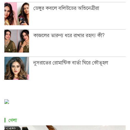
ডেঙ্গুর কবলে বলিউডের অভিনেত্রীরা
কাজলের তারুণ্য ধরে রাখার রহস্য কী?
নুসরাতের রোমান্টিক বার্তা ঘিরে কৌতূহল
খেলা