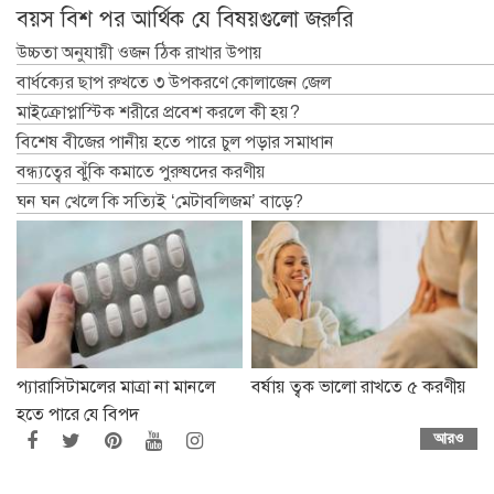
বয়স বিশ পর আর্থিক যে বিষয়গুলো জরুরি
উচ্চতা অনুযায়ী ওজন ঠিক রাখার উপায়
বার্ধক্যের ছাপ রুখতে ৩ উপকরণে কোলাজেন জেল
মাইক্রোপ্লাস্টিক শরীরে প্রবেশ করলে কী হয়?
বিশেষ বীজের পানীয় হতে পারে চুল পড়ার সমাধান
বন্ধ্যত্বের ঝুঁকি কমাতে পুরুষদের করণীয়
ঘন ঘন খেলে কি সত্যিই ‘মেটাবলিজম’ বাড়ে?
প্যারাসিটামলের মাত্রা না মানলে
বর্ষায় ত্বক ভালো রাখতে ৫ করণীয়
হতে পারে যে বিপদ
আরও