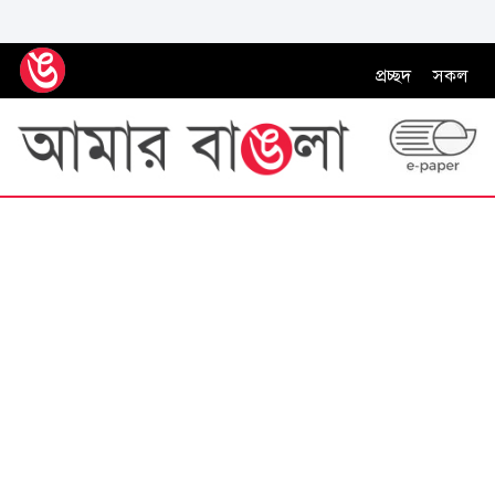
প্রচ্ছদ
সকল