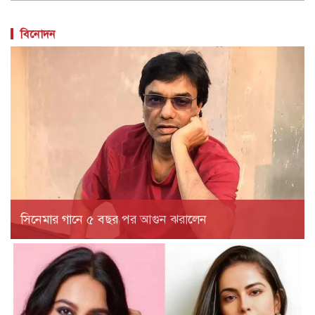
বিনোদন
সিনেমার গানে ৫ বছর পর আগুন ঝরালেন