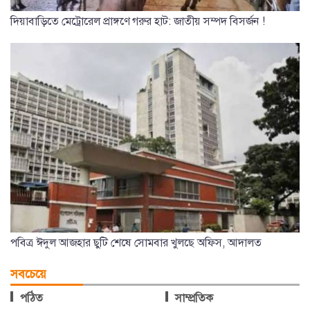
দিয়াবাড়িতে মেট্রোরেল প্রাঙ্গণে গরুর হাট: জাতীয় সম্পদ বিসর্জন !
পবিত্র ঈদুল আজহার ছুটি শেষে সোমবার খুলছে অফিস, আদালত
সবচেয়ে
পঠিত
সাম্প্রতিক