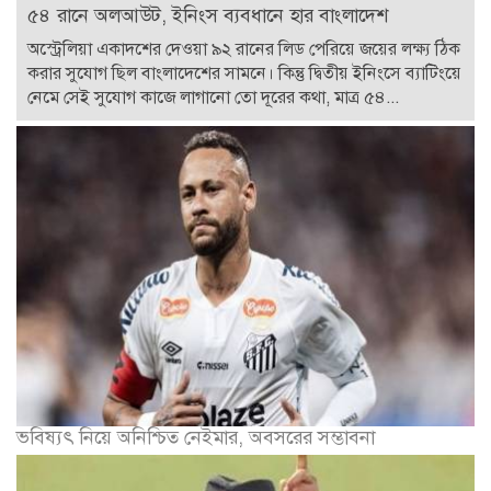
৫৪ রানে অলআউট, ইনিংস ব্যবধানে হার বাংলাদেশ
অস্ট্রেলিয়া একাদশের দেওয়া ৯২ রানের লিড পেরিয়ে জয়ের লক্ষ্য ঠিক
করার সুযোগ ছিল বাংলাদেশের সামনে। কিন্তু দ্বিতীয় ইনিংসে ব্যাটিংয়ে
নেমে সেই সুযোগ কাজে লাগানো তো দূরের কথা, মাত্র ৫৪...
ভবিষ্যৎ নিয়ে অনিশ্চিত নেইমার, অবসরের সম্ভাবনা