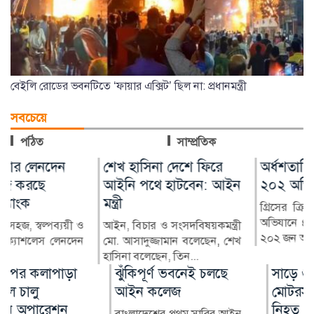
বেইলি রোডের ভবনটিতে ‘ফায়ার এক্সিট’ ছিল না: প্রধানমন্ত্রী
সবচেয়ে
পঠিত
সাম্প্রতিক
শেখ হাসিনা দেশে ফিরে
অর্ধশতাধিক বাংলাদেশিসহ
আইনি পথে হাটবেন: আইন
২০২ অভিবাসী উদ্ধার
মন্ত্রী
গ্রিসের ক্রিট দ্বীপের কাছে পৃথক
অভিযানে ৪৮ ঘণ্টারও কম সময়ে
আইন, বিচার ও সংসদবিষয়কমন্ত্রী
২০২ জন অভিবাসীকে উ...
মো. আসাদুজ্জামান বলেছেন, শেখ
হাসিনা বলেছেন, তিন...
ঝুঁকিপূর্ণ ভবনেই চলছে
সাড়ে ৬ বছরে
আইন কলেজ
মোটরসাইকেল দুর্ঘটনায়
নিহত ১৫,৭১২
বাংলাদেশের প্রথম সারির আইন