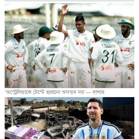
‘অস্ট্রেলিয়াকে টেস্টে হারানো অসম্ভব নয়’— বাশার