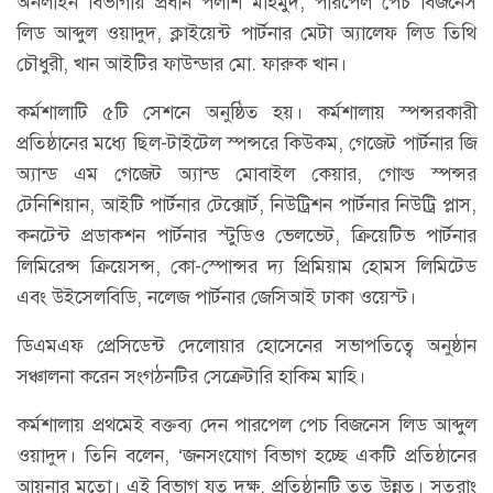
অনলাইন বিভাগীয় প্রধান পলাশ মাহমুদ, পারপেল পেচ বিজনেস
লিড আব্দুল ওয়াদুদ, ক্লাইয়েন্ট পার্টনার মেটা অ্যালেফ লিড তিথি
চৌধুরী, খান আইটির ফাউন্ডার মো. ফারুক খান।
কর্মশালাটি ৫টি সেশনে অনুষ্ঠিত হয়। কর্মশালায় স্পন্সরকারী
প্রতিষ্ঠানের মধ্যে ছিল-টাইটেল স্পন্সরে কিউকম, গেজেট পার্টনার জি
অ্যান্ড এম গেজেট অ্যান্ড মোবাইল কেয়ার, গোল্ড স্পন্সর
টেনিশিয়ান, আইটি পার্টনার টেক্সোর্ট, নিউট্রিশন পার্টনার নিউট্রি প্লাস,
কনটেন্ট প্রডাকশন পার্টনার স্টুডিও ভেলভেট, ক্রিয়েটিভ পার্টনার
লিমিরেন্স ক্রিয়েসন্স, কো-স্পোন্সর দ্য প্রিমিয়াম হোমস লিমিটেড
এবং উইসেলবিডি, নলেজ পার্টনার জেসিআই ঢাকা ওয়েস্ট।
ডিএমএফ প্রেসিডেন্ট দেলোয়ার হোসেনের সভাপতিত্বে অনুষ্ঠান
সঞ্চালনা করেন সংগঠনটির সেক্রেটারি হাকিম মাহি।
কর্মশালায় প্রথমেই বক্তব্য দেন পারপেল পেচ বিজনেস লিড আব্দুল
ওয়াদুদ। তিনি বলেন, ‘জনসংযোগ বিভাগ হচ্ছে একটি প্রতিষ্ঠানের
আয়নার মতো। এই বিভাগ যত দক্ষ, প্রতিষ্ঠানটি তত উন্নত। সুতরাং