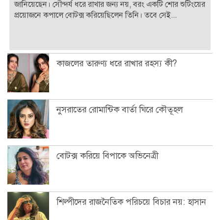
জানিয়েছেন। সৌন্দর্য ধরে রাখার জন্য নয়, বরং একটি শোর শুটিংয়ের
প্রয়োজনে কপালে বোটক্স করিয়েছিলেন তিনি। তবে সেই...
কাজলের তারুণ্য ধরে রাখার রহস্য কী?
নুসরাতের রোমান্টিক বার্তা ঘিরে কৌতূহল
বোটক্স করিয়ে বিপাকে অভিনেত্রী
শিল্পীদের রাজনৈতিক পরিচয়ে বিচার নয়: হাসান