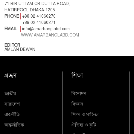
71 BIR UTTAM CR DUTTA ROAD,
HATIRPOOL DHAKA-1205
PHONE
+88 02 41060270
+88 02 41060271
EMAIL
info@amarbanglabd.com
WWW.AMARBANGLABD.COM
EDITOR
AMLAN DEWAN
প্রচ্ছদ
শিক্ষা
জাতীয়
বিনোদন
সারাদেশ
বিজ্ঞান
রাজনীতি
শিল্প ও সাহিত্য
আন্তর্জাতিক
ঐতিহ্য ও কৃষ্টি