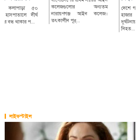
কলেজগুলোর অন্যতম
দেশে গত সাড়ে ছয় বছরে ১৬
নারায়ণগঞ্জ আইন কলেজ।
হাজার ৬৫টি মোটরসাইকেল
তৎকালীন পূর্...
দুর্ঘটনায় ১৫ হাজার ৭১২ জন
নিহত...
লাইফস্টাইল