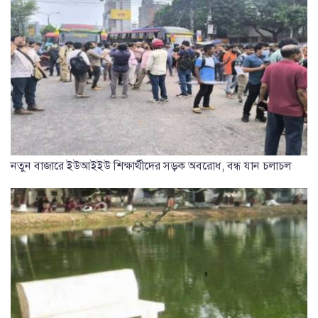
নতুন বাজারে ইউআইইউ শিক্ষার্থীদের সড়ক অবরোধ, বন্ধ যান চলাচল