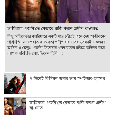
আমিরকে ‘গজনি’তে যেভাবে রাজি করান প্রদীপ রাওয়াত
কিছু অভিনেতার ক্যারিয়ারে একটি মাত্র চরিত্রই এনে দেয় আজীবনের
পরিচিতি। সদ্য প্রয়াত অভিনেতা প্রদীপ রাওয়াতও তেমনই একজন।
তামিল ও তেলুগু ‘গজনি’ সিনেমায় খলনায়কের চরিত্রে অভিনয় করে
ব্যাপক পরিচিতি পেয়েছিলেন তিনি। ত...
৭ দিনেই বিলিয়ন ডলার আয় স্পাইডার-ম্যানের
আমিরকে ‘গজনি’তে যেভাবে রাজি করান প্রদীপ
রাওয়াত