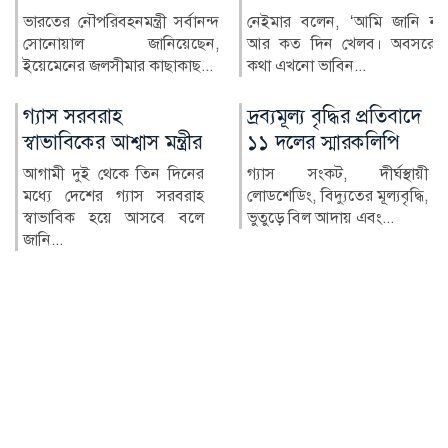
নেইমার বলেন, ‘আমি জানি না
ইউক্রেনের রাজধানী কিয়েভে
আর কত দিন খেলব। অবসরের
রাশিয়ার ব্যাপক ক্ষেপণাস্ত...
কথা এখনো ভাবিন...
দ্রব্যমূল্য বৃদ্ধির প্রতিবাদে
২৪ ঘণ্টায় হামে আক্রান্ত
১১ দলের স্মারকলিপি
৮১৮, মৃত্যু ৬
গ্যাস সংকট, দীর্ঘস্থায়ী
দেশে গত ২৪ ঘণ্টায় হামের
লোডশেডিং, বিদ্যুতের মূল্যবৃদ্ধি,
উপসর্গ নিয়ে আরও ৬ জনের
ভুতুড়ে বিল আদায় এবং...
মৃত্যু হয়েছে। একই সময়ে হাম
ও হ...