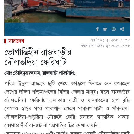
প্রকাশিত ১ জুন ২০২৬ ০৭:৩৮
সারাদেশ
সর্বশেষ আপডেট ১ জুন ২০২৬ ০৭:৩৮
ভোগান্তিহীন রাজবাড়ীর
দৌলতদিয়া ফেরিঘাট
মোঃ তৌহিদুর রহমান, রাজবাড়ী প্রতিনিধি:
পবিত্র ঈদুল আজহার ছুটি শেষে কর্মস্থলে ফিরতে শুরু করেছেন
দেশের দক্ষিণ-পশ্চিমাঞ্চলের বিভিন্ন জেলার মানুষ। ফলে রাজবাড়ীর
দৌলতদিয়া ফেরিঘাট এলাকায় যাত্রী ও যানবাহনের চাপ বৃদ্ধি
পেলেও স্বস্তির সঙ্গে পারাপার হচ্ছেন সাধারণ যাত্রী ও পরিবহন।
দৌলতদিয়া-পাটুরিয়া নৌরুটে ফেরি চলাচল স্বাভাবিক থাকায়
কোথাও দীর্ঘ যানজট বা ভোগান্তির চিত্র দেখা যায়নি।
সোমবার ০১-০৬-২০২৬ইং তারিখ সকাল থেকেই দৌলতদিয়া ঘাটে