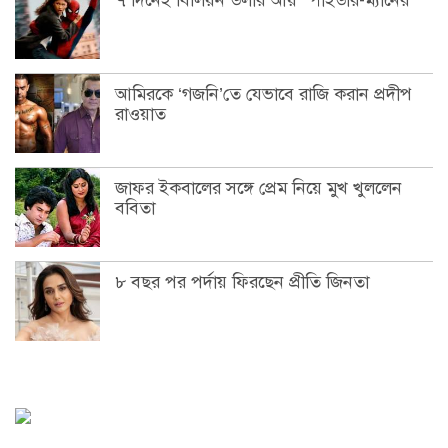
৭ দিনেই বিলিয়ন ডলার আয় স্পাইডার-ম্যানের
আমিরকে ‘গজনি’তে যেভাবে রাজি করান প্রদীপ
রাওয়াত
জাফর ইকবালের সঙ্গে প্রেম নিয়ে মুখ খুললেন
ববিতা
৮ বছর পর পর্দায় ফিরছেন প্রীতি জিনতা