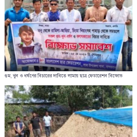
গুম, খুন ও ধর্ষণের বিচারের দাবিতে লামায় ছাত্র ফেডারেশন বিক্ষোভ