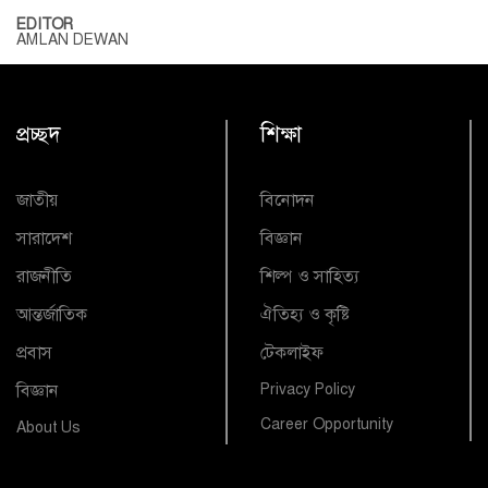
EDITOR
AMLAN DEWAN
প্রচ্ছদ
শিক্ষা
জাতীয়
বিনোদন
সারাদেশ
বিজ্ঞান
রাজনীতি
শিল্প ও সাহিত্য
আন্তর্জাতিক
ঐতিহ্য ও কৃষ্টি
প্রবাস
টেকলাইফ
বিজ্ঞান
Privacy Policy
Career Opportunity
About Us