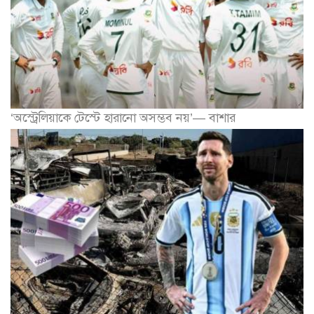
‘অস্ট্রেলিয়াকে টেস্টে হারানো অসম্ভব নয়’— বাশার