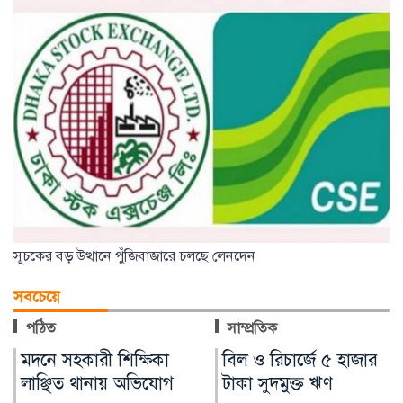
সূচকের বড় উত্থানে পুঁজিবাজারে চলছে লেনদেন
সবচেয়ে
পঠিত
সাম্প্রতিক
বিল ও রিচার্জে ৫ হাজার
গাজায় ধ্বংসস্তূপ থেকে ১৯
টাকা সুদমুক্ত ঋণ
লাশ উদ্ধার