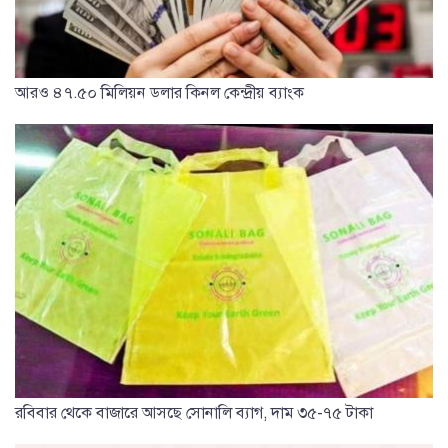
আরও ৪৭.৫০ মিলিয়ন ডলার কিনল কেন্দ্রীয় ব্যাংক
রবিবার থেকে বাজারে আসছে সোনালি ব্যাগ, দাম ৩৫-৭৫ টাকা