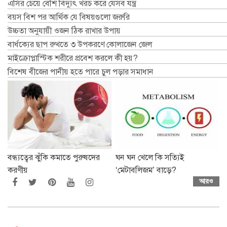
এসির চেয়ে বেশি বিদ্যুৎ খরচ করে যেসব যন্ত্র
বয়স বিশ পর আর্থিক যে বিষয়গুলো জরুরি
উচ্চতা অনুযায়ী ওজন ঠিক রাখার উপায়
বার্ধক্যের ছাপ রুখতে ৩ উপকরণে কোলাজেন জেল
মাইক্রোপ্লাস্টিক শরীরে প্রবেশ করলে কী হয়?
বিশেষ বীজের পানীয় হতে পারে চুল পড়ার সমাধান
বন্ধ্যত্বের ঝুঁকি কমাতে পুরুষদের
ঘন ঘন খেলে কি সত্যিই
করণীয়
‘মেটাবলিজম’ বাড়ে?
আরও