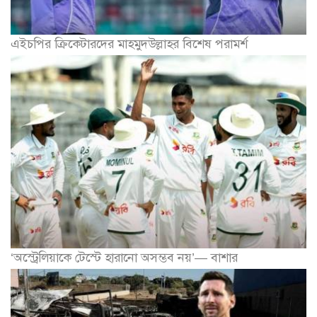
এইচপির ক্রিকেটারদের মাহমুদউল্লাহর বিশেষ পরামর্শ
‘অস্ট্রেলিয়াকে টেস্টে হারানো অসম্ভব নয়’— বাশার