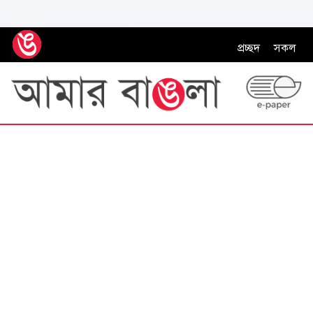
প্রচ্ছদ
সকল