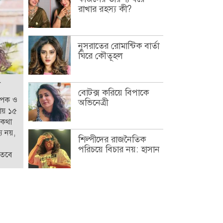
রাখার রহস্য কী?
নুসরাতের রোমান্টিক বার্তা
ঘিরে কৌতূহল
বোটক্স করিয়ে বিপাকে
থাপক ও
অভিনেত্রী
রায় ১৫
 কথা
য নয়,
শিল্পীদের রাজনৈতিক
পরিচয়ে বিচার নয়: হাসান
 তবে