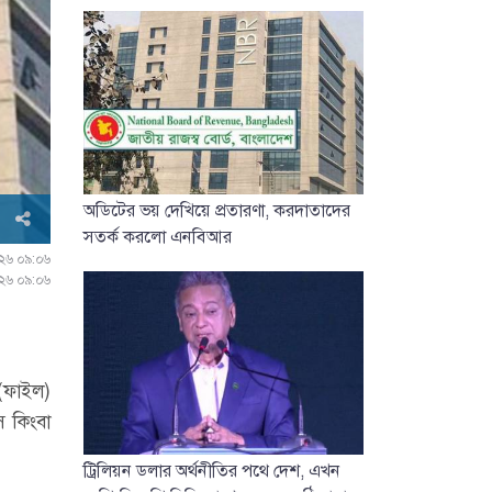
অডিটের ভয় দেখিয়ে প্রতারণা, করদাতাদের
সতর্ক করলো এনবিআর
০২৬ ০৯:০৬
০২৬ ০৯:০৬
 (ফাইল)
স কিংবা
ট্রিলিয়ন ডলার অর্থনীতির পথে দেশ, এখন