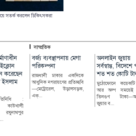
িয়ে সতর্ক করলেন চিকিৎসকরা
সাম্প্রতিক
েই চলছে
্মাণাধীন
বর্জ্য ব্যবস্থাপনায় মেগা
যে শর্তে ইরানের নৌ
অনলাইন জুয়ায়
অর্ধশতাধিক
াইক্লোন
পরিকল্পনা
অবরোধ তুলবে যুক্তরাষ্ট্র
সর্বস্বান্ত, বিদেশে
বাংলাদেশিসহ ২
্শন করেছেন
শত শত কোটি টা
অভিবাসী উদ্ধার
থম সারির
রাজধানী ঢাকার একদিকে
ইরান ও ওমানের মধ্যে হরমুজ
ল ইসলাম
র অন্যতম
আধুনিক নগরায়ণের প্রতিচ্ছবি
প্রণালি পুনরায় খুলে দেওয়ার
মুঠোফোনে কয়েকটি 
গ্রিসের ক্রিট দ্বীপের
ইন কলেজ।
—মেট্রোরেল, উড়ালসড়ক,
বিষয়ে অগ্রগতি হয়েছে। শিগ...
আর অল্প সময়েই দ্
অভিযানে ৪৮ ঘণ্
এক্...
তিনগুণ টাকা—অ
সময়ে ২০২ জন অভ
রতিনিধি :
জুয়ার ব...
উ...
 কাউখালী
ঘুনাথপুর
..