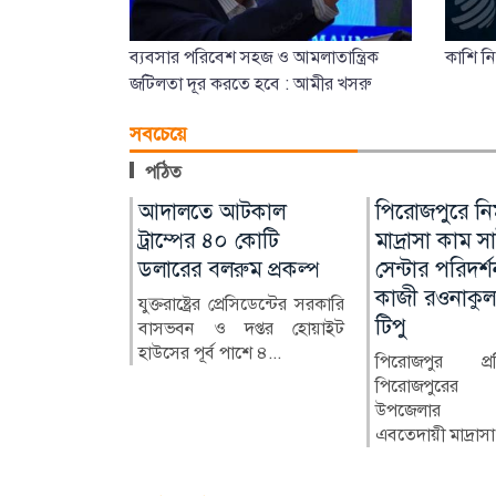
ব্যবসার পরিবেশ সহজ ও আমলাতান্ত্রিক
কাশি ন
জটিলতা দূর করতে হবে : আমীর খসরু
সবচেয়ে
পঠিত
ছাপ রুখতে ৩
ডোবায় ডুবে
দেড় বছর পর কলাপাড়া
আদালতে আটকাল
ঝুঁকিপূর্ণ ভবন
পিরোজপুরে নির
োলাজেন
ান্তিক মৃত্যু
হাসপাতালে চালু
ট্রাম্পের ৪০ কোটি
আইন কলেজ
মাদ্রাসা কাম স
সিজারিয়ান অপারেশন
ডলারের বলরুম প্রকল্প
সেন্টার পরিদর
োহরদীতে সড়কের
বাংলাদেশের প্র
কাজী রওনাকু
ভীর ডোবায় ডুবে
আইন কলেজগুলো
 ও জেল্লাদার
পটুয়াখালীর কলাপাড়া ৫০
যুক্তরাষ্ট্রের প্রেসিডেন্টের সরকারি
 ও নাবিল (৬)
নারায়ণগঞ্জ আ
টিপু
ারের বিভিন্ন
শয্যাবিশিষ্ট হাসপাতালে দীর্ঘ
বাসভবন ও দপ্তর হোয়াইট
তৎকালীন পূর্...
্যবহার করেন
প্রায় দেড় বছর বন্ধ থাকার প...
হাউসের পূর্ব পাশে ৪...
পিরোজপুর প্
পিরোজপুরের
উপজেলার র
এবতেদায়ী মাদ্রাসা.