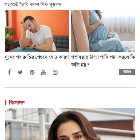
সহজেই তৈরি করুন বিফ নুডলস
ঘুমের পর ক্লান্তির পেছনে যে ৪ কারণ
গর্ভাবস্থায় ঠান্ডা পানি পান করলে কি
ক্ষতি হয়?
আরও
বিনোদন