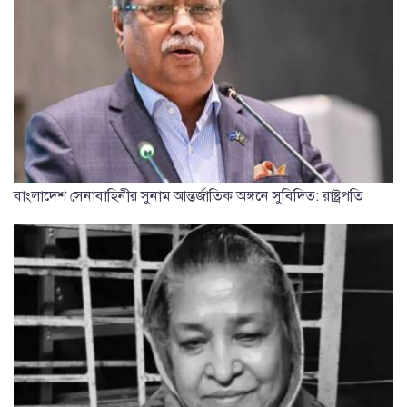
বাংলাদেশ সেনাবাহিনীর সুনাম আন্তর্জাতিক অঙ্গনে সুবিদিত: রাষ্ট্রপতি