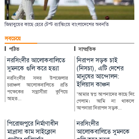
জিম্বাবুয়ের কাছে হেরে টেস্ট র‌্যাঙ্কিংয়ে বাংলাদেশের অবনতি
সবচেয়ে
পঠিত
সাম্প্রতিক
নিরাপদ সড়ক চাই
পিরোজপুরে নির্মাণাধীন
(নিসচা), এটি দেশের
মাদ্রাসা কাম সাইক্লোন
মানুষের আন্দোলন:
সেন্টার পরিদর্শন করেছেন
ইলিয়াস কাঞ্চন
কাজী রওনাকুল ইসলাম
টিপু
‘আমার স্বপ্ন আপনাদের কাছে দিয়ে
গেলাম। আমি না থাকলেও
পিরোজপুর প্রতিনিধি :
আপনারা নিরাপদ সড়ক...
পিরোজপুরের কাউখালী উপজেলার
রঘুনাথপুর এবতেদায়ী মাদ্রাসা...
নরসিংদীর
জোবাইরের ওপর হামলার
আলোকবালিতে সুমনকে
প্রতিবাদে কুড়িগ্রামে