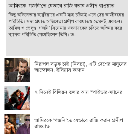
আমিরকে ‘গজনি’তে যেভাবে রাজি করান প্রদীপ রাওয়াত
কিছু অভিনেতার ক্যারিয়ারে একটি মাত্র চরিত্রই এনে দেয় আজীবনের
পরিচিতি। সদ্য প্রয়াত অভিনেতা প্রদীপ রাওয়াতও তেমনই একজন।
তামিল ও তেলুগু ‘গজনি’ সিনেমায় খলনায়কের চরিত্রে অভিনয় করে
ব্যাপক পরিচিতি পেয়েছিলেন তিনি। ত...
নিরাপদ সড়ক চাই (নিসচা), এটি দেশের মানুষের
আন্দোলন: ইলিয়াস কাঞ্চন
৭ দিনেই বিলিয়ন ডলার আয় স্পাইডার-ম্যানের
আমিরকে ‘গজনি’তে যেভাবে রাজি করান প্রদীপ
রাওয়াত