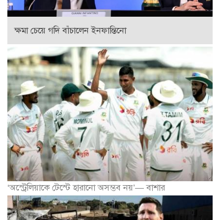
ক্ষমা চেয়ে গদি বাঁচালেন ইনফান্তিনো
‘অস্ট্রেলিয়াকে টেস্টে হারানো অসম্ভব নয়’— বাশার