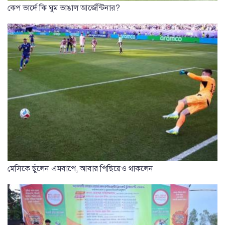
কেপ ভার্দে কি ঘুম ভাঙাল আর্জেন্টিনার?
মেসিকে ছুঁলেন এমবাপে, আবার পিছিয়েও থাকলেন