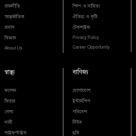
রাজনীতি
শিল্প ও সাহিত্য
আন্তর্জাতিক
ঐতিহ্য ও কৃষ্টি
প্রবাস
টেকলাইফ
বিজ্ঞান
Privacy Policy
Career Opportunity
About Us
স্বাস্থ্য
বাণিজ্য
ফ্যাশন
যোগাযোগ
ফিচার
ইন্টার্নশিপ
খেলা
পরিবেশ
নারী
টিউব
লাইফস্টাইল
ছবি