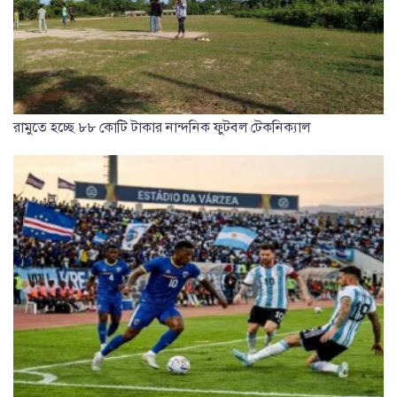
রামুতে হচ্ছে ৮৮ কোটি টাকার নান্দনিক ফুটবল টেকনিক্যাল