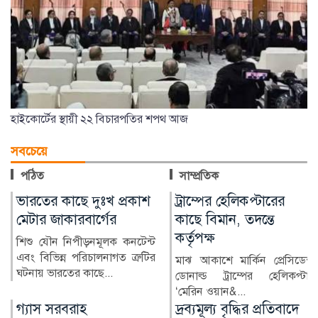
হাইকোর্টের স্থায়ী ২২ বিচারপতির শপথ আজ
সবচেয়ে
পঠিত
সাম্প্রতিক
াশ
ট্রাম্পের হেলিকপ্টারের
ভারতীয় তরুণীর অভিয
কাছে বিমান, তদন্তে
জামালপুরে যুবক গ্রেপ্তার
কর্তৃপক্ষ
ন্ট
ভারতীয় এক তরুণীর সঙ
ুটির
অনলাইনে প্রেমের সম্পর্ক গড়ে
মাঝ আকাশে মার্কিন প্রেসিডেন্ট
ব্যক্তিগত ছবি ও ভিডিও...
ডোনাল্ড ট্রাম্পের হেলিকপ্টার
‘মেরিন ওয়ান&...
দ্রব্যমূল্য বৃদ্ধির প্রতিবাদে
২৪ ঘণ্টায় হামে আক্রান্ত