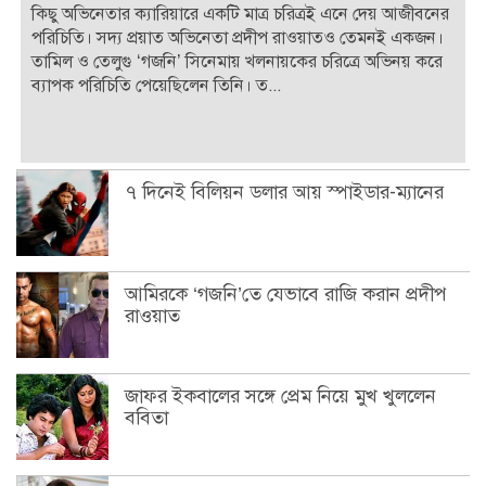
কিছু অভিনেতার ক্যারিয়ারে একটি মাত্র চরিত্রই এনে দেয় আজীবনের
পরিচিতি। সদ্য প্রয়াত অভিনেতা প্রদীপ রাওয়াতও তেমনই একজন।
তামিল ও তেলুগু ‘গজনি’ সিনেমায় খলনায়কের চরিত্রে অভিনয় করে
ব্যাপক পরিচিতি পেয়েছিলেন তিনি। ত...
৭ দিনেই বিলিয়ন ডলার আয় স্পাইডার-ম্যানের
আমিরকে ‘গজনি’তে যেভাবে রাজি করান প্রদীপ
রাওয়াত
জাফর ইকবালের সঙ্গে প্রেম নিয়ে মুখ খুললেন
ববিতা