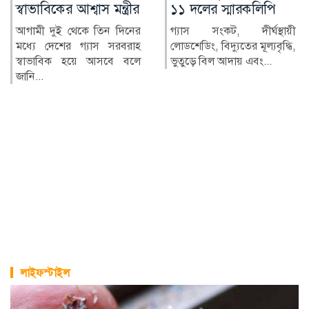
ীর
১১ দলের স্মারকলিপি
৮১৮, মৃত্যু ৬
ের
গ্যাস সংকট, দীর্ঘস্থায়ী
দেশে গত ২৪ ঘণ্টায় হাম
াহ
লোডশেডিং, বিদ্যুতের মূল্যবৃদ্ধি,
উপসর্গ নিয়ে আরও ৬ জন
লে
ভুতুড়ে বিল আদায় এবং...
মৃত্যু হয়েছে। একই সময়ে হ
ও হ...
লাইফস্টাইল