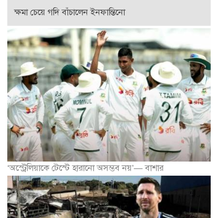
ক্ষমা চেয়ে গদি বাঁচালেন ইনফান্তিনো
‘অস্ট্রেলিয়াকে টেস্টে হারানো অসম্ভব নয়’— বাশার