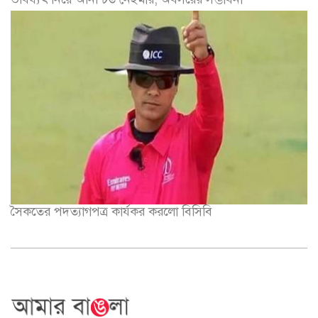
সৈকতের পদত্যাগপত্র কার্যকর করলো বিসিবি