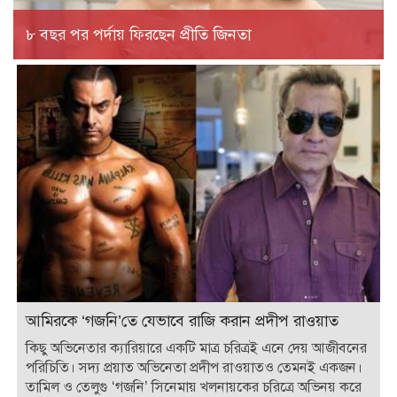
৮ বছর পর পর্দায় ফিরছেন প্রীতি জিনতা
আমিরকে ‘গজনি’তে যেভাবে রাজি করান প্রদীপ রাওয়াত
কিছু অভিনেতার ক্যারিয়ারে একটি মাত্র চরিত্রই এনে দেয় আজীবনের
পরিচিতি। সদ্য প্রয়াত অভিনেতা প্রদীপ রাওয়াতও তেমনই একজন।
তামিল ও তেলুগু ‘গজনি’ সিনেমায় খলনায়কের চরিত্রে অভিনয় করে