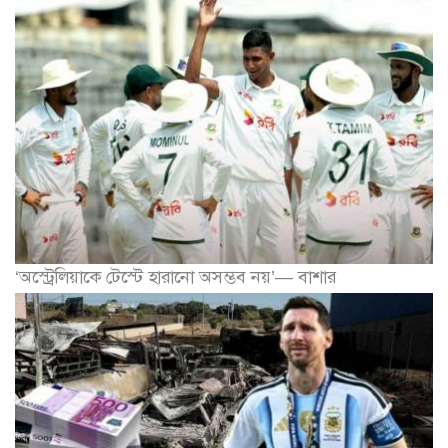
‘অস্ট্রেলিয়াকে টেস্টে হারানো অসম্ভব নয়’— বাশার