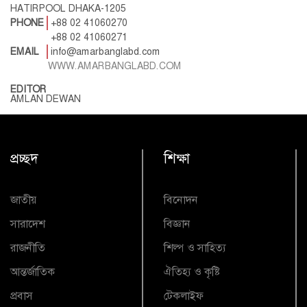
HATIRPOOL DHAKA-1205
PHONE
+88 02 41060270
+88 02 41060271
EMAIL
info@amarbanglabd.com
WWW.AMARBANGLABD.COM
EDITOR
AMLAN DEWAN
প্রচ্ছদ
শিক্ষা
জাতীয়
বিনোদন
সারাদেশ
বিজ্ঞান
রাজনীতি
শিল্প ও সাহিত্য
আন্তর্জাতিক
ঐতিহ্য ও কৃষ্টি
প্রবাস
টেকলাইফ