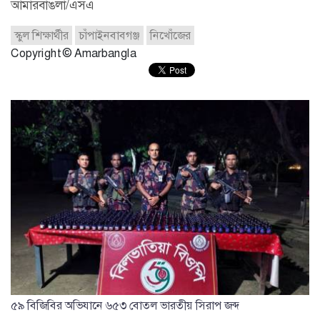
আমারবাঙলা/এসএ
স্কুল শিক্ষার্থীর
চাঁপাইনবাবগঞ্জ
নিখোঁজের
Copyright © Amarbangla
৫৯ বিজিবির অভিযানে ৬৫৩ বোতল ভারতীয় সিরাপ জব্দ