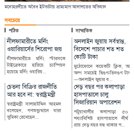
মনোহরদীতে অবৈধ ইটভাটায় ভ্রাম্যমাণ আদালতের অভিযান
সবচেয়ে
পঠিত
সাম্প্রতিক
অনলাইন জুয়ায় সর্বস্বান্ত,
শেখ হাসিনা দেশে ফিরে
বিদেশে পাচার শত শত
আইনি পথে হাটবেন: আইন
কোটি টাকা
মন্ত্রী
মুঠোফোনে কয়েকটি ক্লিক, আর
আইন, বিচার ও সংসদবিষয়কমন্ত্রী
অল্প সময়েই দ্বিগুণ-তিনগুণ টাকা
মো. আসাদুজ্জামান বলেছেন, শেখ
—অনলাইন জুয়ার ব...
হাসিনা বলেছেন, তিন...
দেড় বছর পর কলাপাড়া
ঝুঁকিপূর্ণ ভবনেই চলছে
হাসপাতালে চালু
আইন কলেজ
সিজারিয়ান অপারেশন
বাংলাদেশের প্রথম সারির আইন
কলেজগুলোর অন্যতম
পটুয়াখালীর কলাপাড়া ৫০
নারায়ণগঞ্জ আইন কলেজ।
শয্যাবিশিষ্ট হাসপাতালে দীর্ঘ
তৎকালীন পূর্...
প্রায় দেড় বছর বন্ধ থাকার প...