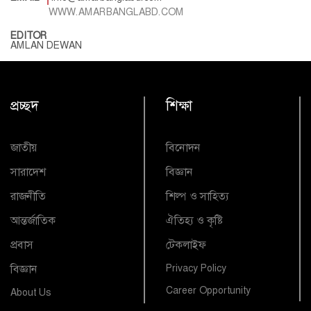
WWW.AMARBANGLABD.COM
EDITOR
AMLAN DEWAN
প্রচ্ছদ
শিক্ষা
জাতীয়
বিনোদন
সারাদেশ
বিজ্ঞান
রাজনীতি
শিল্প ও সাহিত্য
আন্তর্জাতিক
ঐতিহ্য ও কৃষ্টি
প্রবাস
টেকলাইফ
বিজ্ঞান
Privacy Policy
Career Opportunity
About Us