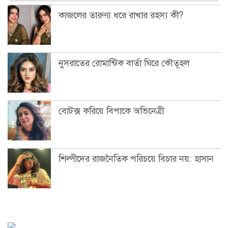
কাজলের তারুণ্য ধরে রাখার রহস্য কী?
নুসরাতের রোমান্টিক বার্তা ঘিরে কৌতূহল
বোটক্স করিয়ে বিপাকে অভিনেত্রী
শিল্পীদের রাজনৈতিক পরিচয়ে বিচার নয়: হাসান