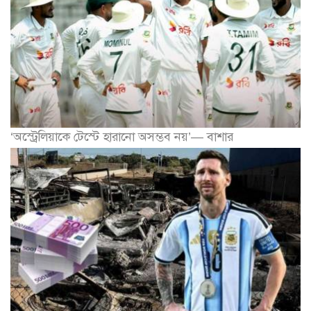
‘অস্ট্রেলিয়াকে টেস্টে হারানো অসম্ভব নয়’— বাশার