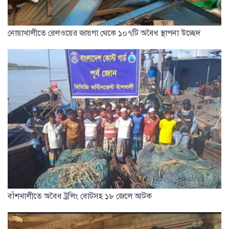
নোয়াখালীতে রেলওয়ের জায়গা থেকে ১০৭টি অবৈধ স্থাপনা উচ্ছেদ
বাঁশখালীতে অবৈধ ট্রলিং বোটসহ ১৮ জেলে আটক