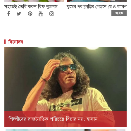
সহজেই তৈরি করুন বিফ নুডলস
ঘুমের পর ক্লান্তির পেছনে যে ৪ কারণ
আরও
বিনোদন
শিল্পীদের রাজনৈতিক পরিচয়ে বিচার নয়: হাসান