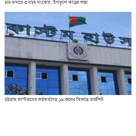
চার বন্দরে ৩ নম্বর সংকেত, উপকূলে ঝড়ের শঙ্কা
চট্টগ্রাম কাস্টমসের কর্মকর্তাসহ ১৯ জনের বিরুদ্ধে চার্জশিট