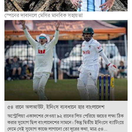
স্পেনের দাবানলে মেসির মানবিক সহায়তা
৫৪ রানে অলআউট, ইনিংস ব্যবধানে হার বাংলাদেশ
অস্ট্রেলিয়া একাদশের দেওয়া ৯২ রানের লিড পেরিয়ে জয়ের লক্ষ্য ঠিক
করার সুযোগ ছিল বাংলাদেশের সামনে। কিন্তু দ্বিতীয় ইনিংসে ব্যাটিংয়ে
নেমে সেই সুযোগ কাজে লাগানো তো দূরের কথা, মাত্র ৫৪...