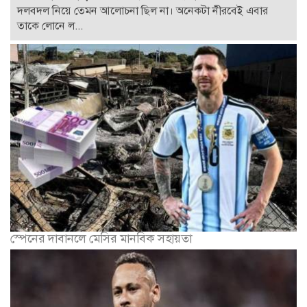
দলবদল নিয়ে তেমন আলোচনা ছিল না। অনেকটা নীরবেই এবার
তাকে লোনে ল...
স্পেনের দাবানলে মেসির মানবিক সহায়তা