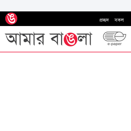
প্রচ্ছদ
সকল