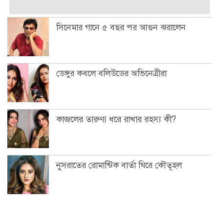
সিনেমার গানে ৫ বছর পর আগুন ঝরালেন
ডেঙ্গুর কবলে বলিউডের অভিনেত্রীরা
কাজলের তারুণ্য ধরে রাখার রহস্য কী?
নুসরাতের রোমান্টিক বার্তা ঘিরে কৌতূহল