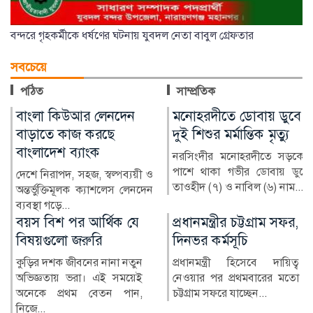
বন্দরে গৃহকর্মীকে ধর্ষণের ঘটনায় যুবদল নেতা বাবুল গ্রেফতার
সবচেয়ে
পঠিত
সাম্প্রতিক
মনোহরদীতে ডোবায় ডুবে
অনলাইন জুয়ায় সর্বস্বান্ত,
দুই শিশুর মর্মান্তিক মৃত্যু
বিদেশে পাচার শত শত
কোটি টাকা
নরসিংদীর মনোহরদীতে সড়কের
পাশে থাকা গভীর ডোবায় ডুবে
ও
মুঠোফোনে কয়েকটি ক্লিক, আ
তাওহীদ (৭) ও নাবিল (৬) নাম...
ন
অল্প সময়েই দ্বিগুণ-তিনগুণ টাক
—অনলাইন জুয়ার ব...
প্রধানমন্ত্রীর চট্টগ্রাম সফর,
রাষ্ট্রপতি পদে বিএনপির
দিনভর কর্মসূচি
দুই মনোনয়নপত্র
প্রধানমন্ত্রী হিসেবে দায়িত্ব
আসন্ন রাষ্ট্রপতি নির্বাচনকে ঘিরে
নেওয়ার পর প্রথমবারের মতো
দুটি মনোনয়নপত্র সংগ্রহ
চট্টগ্রাম সফরে যাচ্ছেন...
করেছে ক্ষমতাসীন দল বি...