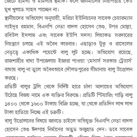
জোটে হামলা ও মামলার হুমকি। ফলে জানমালের নিরাপত্তায় কেউ
মুখ খুলতে সাহস পাচ্ছেন না।
স্থানীয়দের অভিযোগ অনুযায়ী, মরিচা ইউনিয়নের সাবেক চেয়ারম্যান
সাইদুর রহমান, বিএনপি নেতা বাদল হোসেন ভেগু, টগর মোল্লা,
রবিউল ইসলাম এবং সাবেক ইউপি সদস্য লিয়াকত সরদারের
নিয়ন্ত্রণে চলছে এই অবৈধ কারবার। এছাড়াও টুকু ও রাসেলের
নেতৃত্বে একাধিক পয়েন্টে বালু লুট হচ্ছে। অভিযোগ রয়েছে,
রাজশাহীর বাঘা উপজেলায় ইজারা পাওয়া ‘মেসার্স সরকার ট্রেডার্স’
বাঘায় বালু না তুলে অবৈধভাবে দৌলতপুরের সীমানায় বালু উত্তোলন
করছে।
প্রতিটি বালুর ট্রলি থেকে নির্দিষ্ট হারে চাঁদা আদায়ের অভিযোগ
উঠেছে বিজয় নামে এক ব্যক্তির বিরুদ্ধে। প্রতিটি স্টিয়ারিং গাড়ি বালু
১৪০০ থেকে ১৬০০ টাকায় বিক্রি হচ্ছে, যা থেকে প্রতিদিন লাখ লাখ
টাকা হাতিয়ে নিচ্ছে এই চক্রটি।
বালু উত্তোলনের বিষয়ে জানতে চাইলে অভিযুক্ত বিএনপি নেতা বাদল
হোসেন ভেগু ঈদগাহ নির্মাণের অদ্ভুত অজুহাত দেন। তবে সাবেক