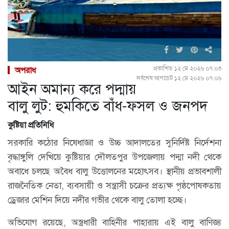
প্রকাশিত ১২ মে ২০২৬ ০৭:০৩
অপরাধ
সর্বশেষ আপডেট ১২ মে ২০২৬ ০৭:০৬
আইন অমান্য করে পদ্মায়
বালু লুট: হুমকিতে বাঁধ-ফসল ও জনপদ
কুষ্টিয়া প্রতিনিধি
সরকারি কঠোর নিষেধাজ্ঞা ও উচ্চ আদালতের সুনির্দিষ্ট নির্দেশনা
বৃদ্ধাঙ্গুলি দেখিয়ে কুষ্টিয়ার দৌলতপুর উপজেলায় পদ্মা নদী থেকে
অবাধে চলছে অবৈধ বালু উত্তোলনের মহোৎসব। স্থানীয় প্রভাবশালী
রাজনৈতিক নেতা, ব্যবসায়ী ও সন্ত্রাসী চক্রের প্রত্যক্ষ পৃষ্ঠপোষকতায়
ড্রেজার মেশিন দিয়ে নদীর গভীর থেকে বালু তোলা হচ্ছে।
অভিযোগ রয়েছে, অস্ত্রধারী বাহিনীর পাহারায় এই বালু বাণিজ্য