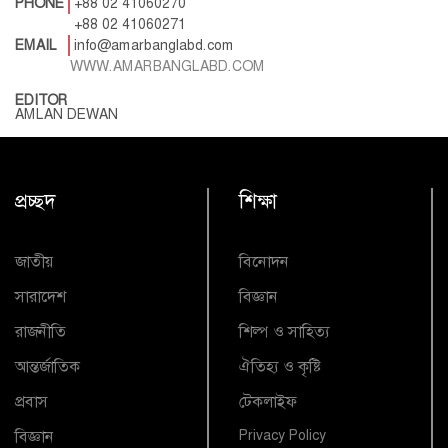
PHONE
+88 02 41060270
+88 02 41060271
EMAIL
info@amarbanglabd.com
WWW.AMARBANGLABD.COM
EDITOR
AMLAN DEWAN
প্রচ্ছদ
শিক্ষা
জাতীয়
বিনোদন
সারাদেশ
বিজ্ঞান
রাজনীতি
শিল্প ও সাহিত্য
আন্তর্জাতিক
ঐতিহ্য ও কৃষ্টি
প্রবাস
টেকলাইফ
বিজ্ঞান
Privacy Policy