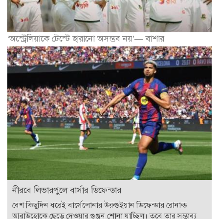
‘অস্ট্রেলিয়াকে টেস্টে হারানো অসম্ভব নয়’— বাশার
নীরবে লিভারপুলে বার্সার ডিফেন্ডার
বেশ কিছুদিন ধরেই বার্সেলোনার উরুগুইয়ান ডিফেন্ডার রোনাল্ড
আরাউহোকে ছেড়ে দেওয়ার গুঞ্জন শোনা যাচ্ছিল। তবে তার সম্ভাব্য