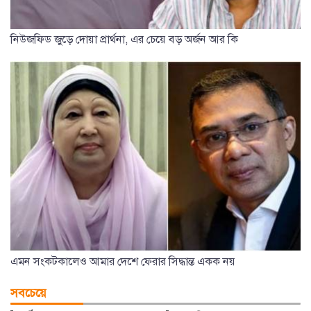
নিউজফিড জুড়ে দোয়া প্রার্থনা, এর চেয়ে বড় অর্জন আর কি
এমন সংকটকালেও আমার দেশে ফেরার সিদ্ধান্ত একক নয়
সবচেয়ে