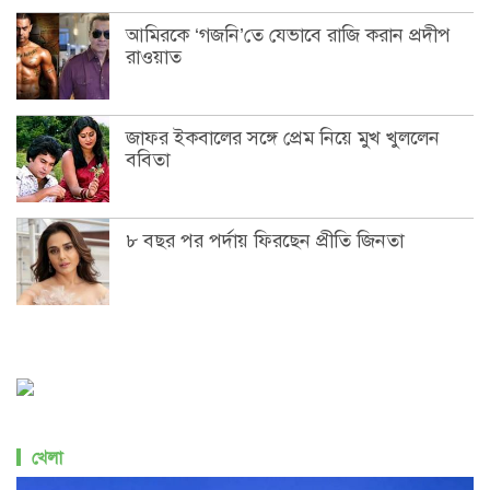
আমিরকে ‘গজনি’তে যেভাবে রাজি করান প্রদীপ
রাওয়াত
জাফর ইকবালের সঙ্গে প্রেম নিয়ে মুখ খুললেন
ববিতা
৮ বছর পর পর্দায় ফিরছেন প্রীতি জিনতা
খেলা