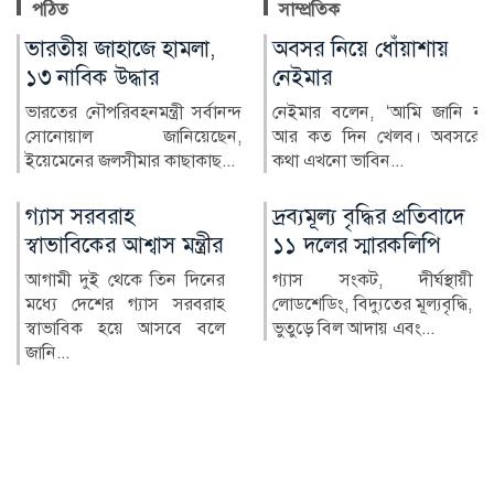
পঠিত
সাম্প্রতিক
অবসর নিয়ে ধোঁয়াশায়
কিয়েভে রাশিয়ার ক্ষেপণাস্ত্র
নেইমার
ও ড্রোন হামলায় নিহত ১৭
নেইমার বলেন, ‘আমি জানি না
ইউক্রেনের রাজধানী কিয়েভে
আর কত দিন খেলব। অবসরের
রাশিয়ার ব্যাপক ক্ষেপণাস্ত...
কথা এখনো ভাবিন...
দ্রব্যমূল্য বৃদ্ধির প্রতিবাদে
২৪ ঘণ্টায় হামে আক্রান্ত
১১ দলের স্মারকলিপি
৮১৮, মৃত্যু ৬
গ্যাস সংকট, দীর্ঘস্থায়ী
দেশে গত ২৪ ঘণ্টায় হামের
লোডশেডিং, বিদ্যুতের মূল্যবৃদ্ধি,
উপসর্গ নিয়ে আরও ৬ জনের
ভুতুড়ে বিল আদায় এবং...
মৃত্যু হয়েছে। একই সময়ে হাম
ও হ...