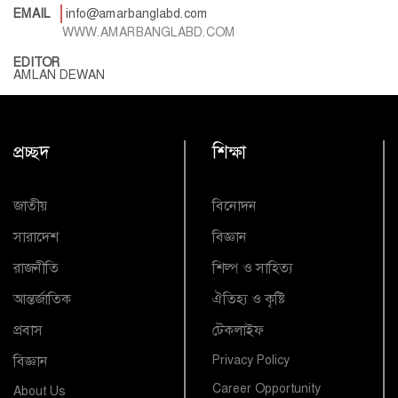
EMAIL
info@amarbanglabd.com
WWW.AMARBANGLABD.COM
EDITOR
AMLAN DEWAN
প্রচ্ছদ
শিক্ষা
জাতীয়
বিনোদন
সারাদেশ
বিজ্ঞান
রাজনীতি
শিল্প ও সাহিত্য
আন্তর্জাতিক
ঐতিহ্য ও কৃষ্টি
প্রবাস
টেকলাইফ
বিজ্ঞান
Privacy Policy
Career Opportunity
About Us