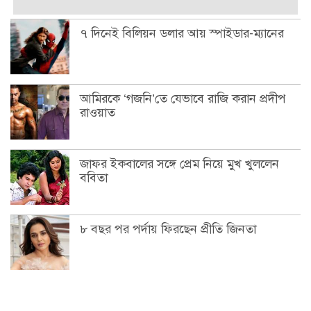
৭ দিনেই বিলিয়ন ডলার আয় স্পাইডার-ম্যানের
আমিরকে ‘গজনি’তে যেভাবে রাজি করান প্রদীপ
রাওয়াত
জাফর ইকবালের সঙ্গে প্রেম নিয়ে মুখ খুললেন
ববিতা
৮ বছর পর পর্দায় ফিরছেন প্রীতি জিনতা