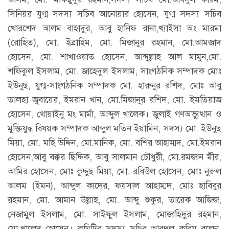
সিনিয়র যুগ্ম সদস্য সচিব আনোয়ার হোসেন, যুগ্ম সদস্য সচিব
খোরশেদ আলম বাহাদুর, আবু হানিফ রানা,খ্যাইসা অং মারমা
(রোহিত), মো. ইব্রাহিম, মো. মিজানুর রহমান, মো.আমজাদ
হোসেন, মো. শাখাওয়াত হোসেন, আব্দুল্লাহ আল মামুন,মো.
শফিকুল ইসলাম, মো. জাহেদুল ইসলাম, সাংগঠনিক সম্পাদক মোঃ
ইউনুছ, যুগ্ম-সাংগঠনিক সম্পাদক মো. হারুনুর রশিদ, মোঃ আবু
তালহা জুবায়ের, ইমরান খান, মো.মিজানুর রশিদ, মো. ইমতিয়াজ
হোসেন, থোয়াইনু মং মার্মা, আব্দুল খালেক। জুলাই গণঅভ্যুত্থান ও
মুক্তিযুদ্ধ বিষয়ক সম্পাদক আব্দুল মতিন ইয়ামিন, সদস্য মো. ইউনুছ
মিয়া, মো. মহি উদ্দিন, মো.মানিক, মো. বশির আহাম্মদ, মো.ইমরান
হোসেন,আবু বক্কর ছিদ্দিক, আবু সালমান চৌধুরী, মো.রমজান মীর,
আমির হোসেন, মোঃ কুদ্দুছ মিয়া, মো. রবিউল হোসেন, মোঃ নুরুল
আলম (ইমন), আব্দুল কাদের, ফয়সাল আহাম্মদ, মোঃ হাবিবুর
রহমান, মো. আমান উল্লাহ, মো. আব্দু শুকুর, তারেক আজিজ,
নেজামুল ইসলাম, মো. সাইফুল ইসলাম, মোজাহিদুর রহমান,
মো.খালেদ হোসেন। কমিটির সদস্য সচিব আবদুল করিম বলেন,