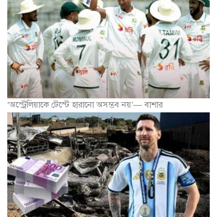
‘অস্ট্রেলিয়াকে টেস্টে হারানো অসম্ভব নয়’— বাশার