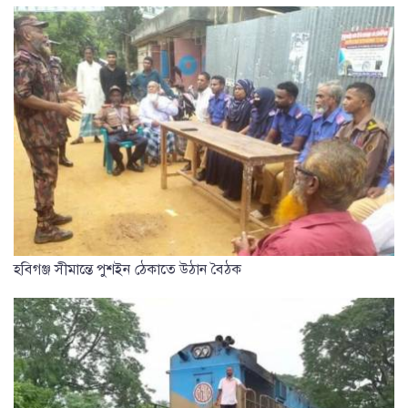
হবিগঞ্জ সীমান্তে পুশইন ঠেকাতে উঠান বৈঠক