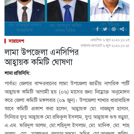
প্রকাশিত ৯ জুন ২০২৬ ১৬:২৩
সারাদেশ
সর্বশেষ আপডেট ৯ জুন ২০২৬ ১৬:২৪
লামা উপজেলা এনসিপির
আহ্বায়ক কমিটি ঘোষণা
লামা প্রতিনিধি:
পার্বত্য জেলার বান্দরবানের লামা উপজেলা জাতীয় নাগরিক পার্টি
আহ্বায়ক কমিটি আগামী ছয় (০৬) মাসের জন্য নিম্নোক্ত অনুমোদন
করে জেলা কমিটি মঙ্গলবার (০৯ জুন)। উপজেলা শাখার ধারাবাহিক
ভাবে কমিটি প্রকাশ করা হলেন, আহ্বায়ক মো. নাজমুল হাসান,
সিনিয়র যুগ্ম আহ্বায়ক মো.রফিকুল ইসলাম, যুগ্ম আহ্বায়ক শুভ বড়ুয়া,
এ.এম. ফরিদুল আলম, মো.শহিদুল ইসলাম, মো. মানিক, মো. শাহ
আলম, মো. মাকছুদুর রহমান,সদস্য সচিব মো.আবদুল করিম,