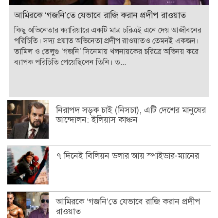
আমিরকে ‘গজনি’তে যেভাবে রাজি করান প্রদীপ রাওয়াত
কিছু অভিনেতার ক্যারিয়ারে একটি মাত্র চরিত্রই এনে দেয় আজীবনের
পরিচিতি। সদ্য প্রয়াত অভিনেতা প্রদীপ রাওয়াতও তেমনই একজন।
তামিল ও তেলুগু ‘গজনি’ সিনেমায় খলনায়কের চরিত্রে অভিনয় করে
ব্যাপক পরিচিতি পেয়েছিলেন তিনি। ত...
নিরাপদ সড়ক চাই (নিসচা), এটি দেশের মানুষের
আন্দোলন: ইলিয়াস কাঞ্চন
৭ দিনেই বিলিয়ন ডলার আয় স্পাইডার-ম্যানের
আমিরকে ‘গজনি’তে যেভাবে রাজি করান প্রদীপ
রাওয়াত