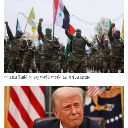
কাতারে ইরানি রেভল্যুশনারি গার্ডের ১০ গুপ্তচর গ্রেপ্তার