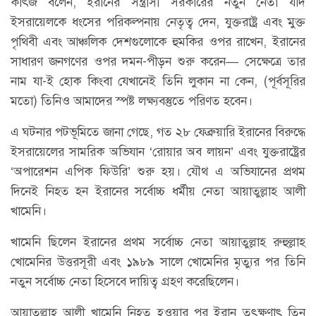
কাৎজ বলেন, ইরানের সন্ত্রাসী সরকারের নতুন নেতা যদি
ইসরায়েলকে ধংসের পরিকল্পনায় নেতৃত্ব দেন, যুক্তরাষ্ট্র এবং মুক্ত
পৃথিবী এবং আঞ্চলিক দেশগুলোকে হুমকির ওপর রাখেন, ইরানের
সাধারণ জনগণের ওপর দমন-পীড়ন শুরু করেন— সেক্ষেত্রে তার
নাম যা-ই হোক কিংবা যেখানেই তিনি লুকান না কেন, (পূর্বসূরির
মতো) তিনিও আমাদের স্পষ্ট লক্ষ্যবস্তুতে পরিণত হবেন।
এ ঘটনার পটভূমিতে জানা গেছে, গত ২৮ ফেব্রুয়ারি ইরানের বিরুদ্ধে
ইসরায়েলের সামরিক অভিযান ‘রোয়ার অব লায়ন’ এবং যুক্তরাষ্ট্রের
‘অপারেশন এপিক ফিউরি’ শুরু হয়। যৌথ এ অভিযানের প্রথম
দিনেই নিহত হন ইরানের সর্বোচ্চ ধর্মীয় নেতা আয়াতুল্লাহ আলী
খামেনি।
খামেনি ছিলেন ইরানের প্রথম সর্বোচ্চ নেতা আয়াতুল্লাহ রুহুল্লাহ
খোমেনির উত্তরসূরী এবং ১৯৮৯ সালে খোমেনির মৃত্যুর পর তিনি
নতুন সর্বোচ্চ নেতা হিসেবে দায়িত্ব গ্রহণ করেছিলেন।
আয়াতুল্লাহ আলী খামেনি নিহত হওয়ার পর ইরান তৎক্ষণাৎ তিন