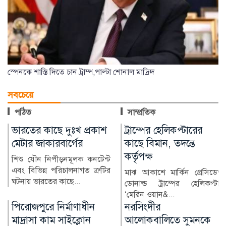
স্পেনকে শাস্তি দিতে চান ট্রাম্প,পাল্টা শোনাল মাদ্রিদ
সবচেয়ে
পঠিত
সাম্প্রতিক
ট্রাম্পের হেলিকপ্টারের
ভারতীয় তরুণীর অভিযোগে
কাছে বিমান, তদন্তে
জামালপুরে যুবক গ্রেপ্তার
কর্তৃপক্ষ
ভারতীয় এক তরুণীর সঙ্গে
অনলাইনে প্রেমের সম্পর্ক গড়ে তার
মাঝ আকাশে মার্কিন প্রেসিডেন্ট
ব্যক্তিগত ছবি ও ভিডিও...
ডোনাল্ড ট্রাম্পের হেলিকপ্টার
‘মেরিন ওয়ান&...
নরসিংদীর
জোবাইরের ওপর হামলার
আলোকবালিতে সুমনকে
প্রতিবাদে কুড়িগ্রামে