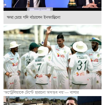
ক্ষমা চেয়ে গদি বাঁচালেন ইনফান্তিনো
‘অস্ট্রেলিয়াকে টেস্টে হারানো অসম্ভব নয়’— বাশার