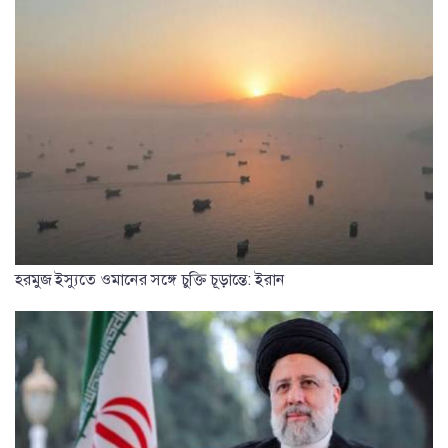
হরমুজ ইস্যুতে ওমানের সঙ্গে চুক্তি চূড়ান্তে: ইরান